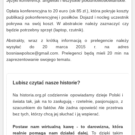
Języki konferencji: angielski i wszystkie południowosłowiańskie.
Opłata konferencyjna to 20 euro (ok 85 zł.), która pokryje koszty
publikacji pokonferencyjnej i posiłków. Dojazd i nocleg uczestnik
pokrywa na swój koszt. W abstrakcie należy zaznaczyć czy
będzie potrzebny sprzęt (laptop, rzutnik).
Abstrakty, wraz z krótką informacją o prelegencie należy
wysyłać do 20 marca 2015 r. na adres
bosniawpolsce@gmail.com. Prelegenci będą mieli 20 min na
zaprezentowanie swojego tematu.
Lubisz czytać nasze historie?
Na historia.org.pl codziennie opowiadamy dzieje Polski i
świata tak, jak na to zasługują - rzetelnie, pasjonująco, z
szacunkiem do faktów. Ale żadna opowieść nie przetrwa
bez tych, którzy chcą jej słuchać i ją wspierać.
Postaw nam wirtualną kawę - to darowizna, która
realnie pomaga nam działać dalej
. To dzięki takim