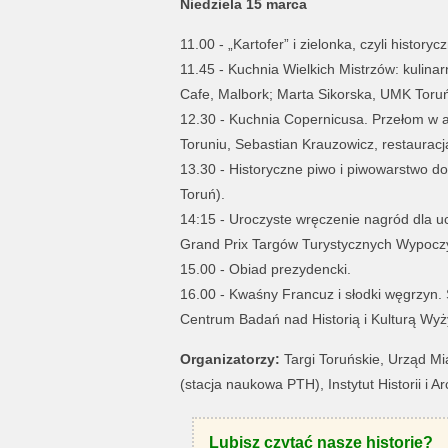
Niedziela 15 marca
11.00 - „Kartofer” i zielonka, czyli histor
11.45 - Kuchnia Wielkich Mistrzów: kulin
Cafe, Malbork; Marta Sikorska, UMK Toruń
12.30 - Kuchnia Copernicusa. Przełom w 
Toruniu, Sebastian Krauzowicz, restauracj
13.30 - Historyczne piwo i piwowarstwo d
Toruń).
14:15 - Uroczyste wręczenie nagród dla u
Grand Prix Targów Turystycznych Wypocz
15.00 - Obiad prezydencki.
16.00 - Kwaśny Francuz i słodki węgrzyn.
Centrum Badań nad Historią i Kulturą Wyży
Organizatorzy:
Targi Toruńskie, Urząd Mi
(stacja naukowa PTH), Instytut Historii i A
Lubisz czytać nasze historie?