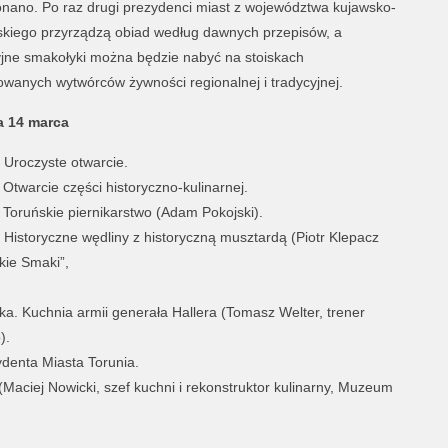
onano. Po raz drugi prezydenci miast z województwa kujawsko-
kiego przyrządzą obiad według dawnych przepisów, a
yjne smakołyki można będzie nabyć na stoiskach
wanych wytwórców żywności regionalnej i tradycyjnej.
a 14 marca
 Uroczyste otwarcie.
 Otwarcie części historyczno-kulinarnej.
 Toruńskie piernikarstwo (Adam Pokojski).
 Historyczne wędliny z historyczną musztardą (Piotr Klepacz
kie Smaki”,
ka. Kuchnia armii generała Hallera (Tomasz Welter, trener
).
ydenta Miasta Torunia.
 (Maciej Nowicki, szef kuchni i rekonstruktor kulinarny, Muzeum