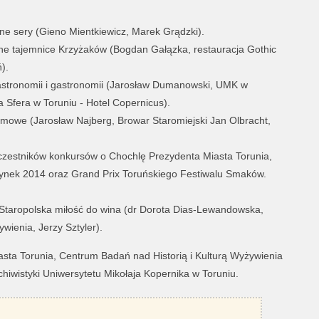
yczne sery (Gieno Mientkiewicz, Marek Grądzki).
arne tajemnice Krzyżaków (Bogdan Gałązka, restauracja Gothic
).
astronomii i gastronomii (Jarosław Dumanowski, UMK w
a Sfera w Toruniu - Hotel Copernicus).
omowe (Jarosław Najberg, Browar Staromiejski Jan Olbracht,
czestników konkursów o Chochlę Prezydenta Miasta Torunia,
ynek 2014 oraz Grand Prix Toruńskiego Festiwalu Smaków.
 Staropolska miłość do wina (dr Dorota Dias-Lewandowska,
wienia, Jerzy Sztyler).
asta Torunia, Centrum Badań nad Historią i Kulturą Wyżywienia
rchiwistyki Uniwersytetu Mikołaja Kopernika w Toruniu.