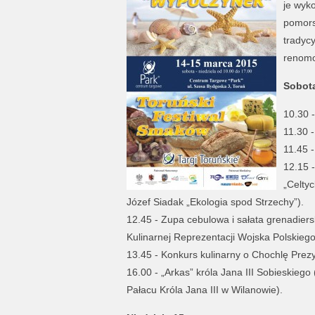
je wyk
pomors
tradyc
renomo
Sobot
10.30 -
11.30 -
11.45 -
12.15 -
„Celtyc
Józef Siadak „Ekologia spod Strzechy”).
12.45 - Zupa cebulowa i sałata grenadiers
Kulinarnej Reprezentacji Wojska Polskiego
13.45 - Konkurs kulinarny o Chochlę Prez
16.00 - „Arkas” króla Jana III Sobieskiego
Pałacu Króla Jana III w Wilanowie).