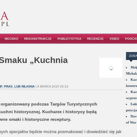
WOJSKO
REKONSTRUKCJE
PUBLICYSTYKA
RECENZJE
VIDEO
PODCA
ZOBA
 Smaku „Kuchnia
Małp
Michał
Kazi
konstru
NF. PRAS. LUB WŁASNA
| 9 MARCA 2015 20:13
Kazi
wyprzed
 organizowany podczas Targów Turystycznych
Łuki
petycja
chni historycznej. Kucharze i historycy będą
Dave
ne smaki i historyczne receptury.
of War 
ych specjałów będzie można posmakować i dowiedzieć się jak