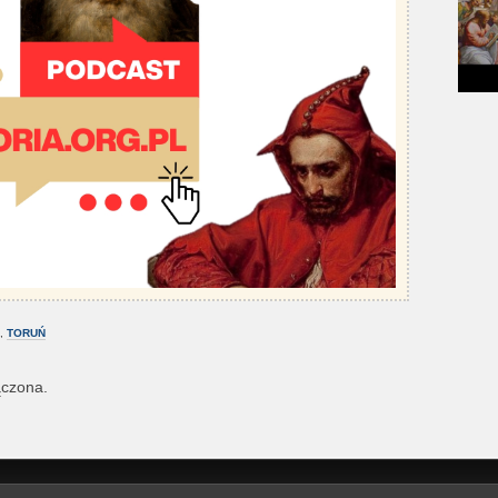
,
TORUŃ
ączona.