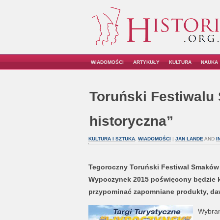
WIADOMOŚCI
ARTYKUŁY
KULTURA
NAUKA
Toruński Festiwalu
historyczna”
KULTURA I SZTUKA
,
WIADOMOŚCI
|
JAN LANDE
AND
I
Tegoroczny Toruński Festiwal Smaków
Wypoczynek 2015 poświęcony będzie ku
przypominać zapomniane produkty, daw
Wybran