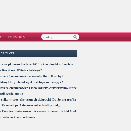
ST
REDAKCJA
CZ TAKŻE
a na płaszczu króla w 1670. O co chodzi w żarcie z
a Korybuta Wiśniowieckiego?
mierz Siemienowicz w serialu 1670. Kim był
ktor, który chciał wysłać chłopa na Księżyc?
mierz Siemienowicz i jego rakiety. Artylerzysta, który
ził swoją epokę
 tylko w specjalistycznych sklepach? Do Sejmu trafiła
. Francuzi po Azincourt odetchnęliby z ulgą
 Bautista może zostać Kratosem. Cztery odcinki God
trzeba nakręcić od nowa