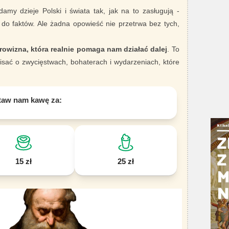
damy dzieje Polski i świata tak, jak na to zasługują -
 do faktów. Ale żadna opowieść nie przetrwa bez tych,
rowizna, która realnie pomaga nam działać dalej
. To
sać o zwycięstwach, bohaterach i wydarzeniach, które
taw nam kawę za:
15 zł
25 zł