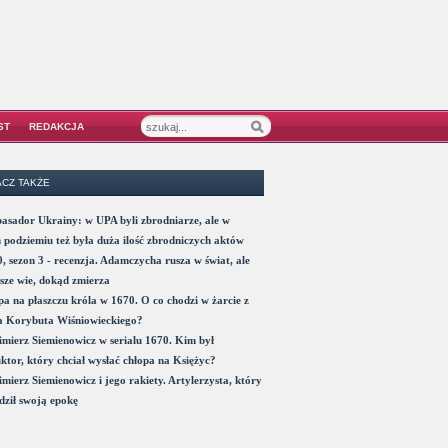
ST
REDAKCJA
CZ TAKŻE
sador Ukrainy: w UPA byli zbrodniarze, ale w
 podziemiu też była duża ilość zbrodniczych aktów
, sezon 3 - recenzja. Adamczycha rusza w świat, ale
sze wie, dokąd zmierza
a na płaszczu króla w 1670. O co chodzi w żarcie z
a Korybuta Wiśniowieckiego?
mierz Siemienowicz w serialu 1670. Kim był
ktor, który chciał wysłać chłopa na Księżyc?
mierz Siemienowicz i jego rakiety. Artylerzysta, który
ził swoją epokę