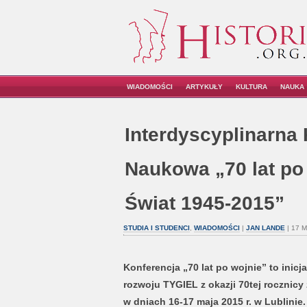
WIADOMOŚCI
ARTYKUŁY
KULTURA
NAUKA
Interdyscyplinarna
Naukowa „70 lat po 
Świat 1945-2015”
STUDIA I STUDENCI
,
WIADOMOŚCI
|
JAN LANDE
| 17 
Konferencja „70 lat po wojnie” to inicj
rozwoju TYGIEL z okazji 70tej rocznicy
w dniach 16-17 maja 2015 r. w Lublinie.