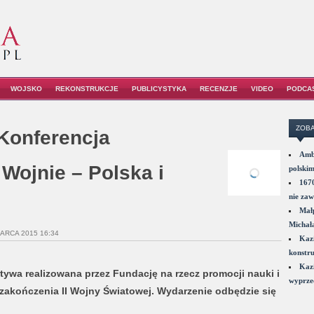
WOJSKO
REKONSTRUKCJE
PUBLICYSTYKA
RECENZJE
VIDEO
PODCA
ZOBA
 Konferencja
Amba
Wojnie – Polska i
polskim
1670
nie zaw
Małp
Michał
MARCA 2015 16:34
Kazi
konstru
Kazi
atywa realizowana przez Fundację na rzecz promocji nauki i
wyprzed
 zakończenia II Wojny Światowej. Wydarzenie odbędzie się