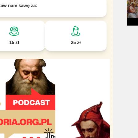
taw nam kawę za:
15 zł
25 zł