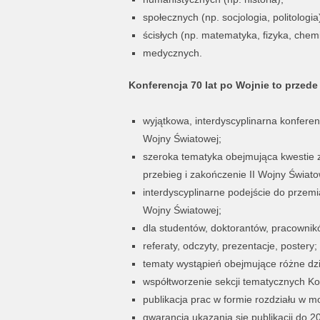
społecznych (np. socjologia, politologia
ścisłych (np. matematyka, fizyka, chemi
medycznych.
Konferencja 70 lat po Wojnie to przede
wyjątkowa, interdyscyplinarna konferen
Wojny Światowej;
szeroka tematyka obejmująca kwestie zw
przebieg i zakończenie II Wojny Świato
interdyscyplinarne podejście do prze
Wojny Światowej;
dla studentów, doktorantów, pracownik
referaty, odczyty, prezentacje, postery;
tematy wystąpień obejmujące różne dzi
współtworzenie sekcji tematycznych Kon
publikacja prac w formie rozdziału w m
gwarancja ukazania się publikacji do 20