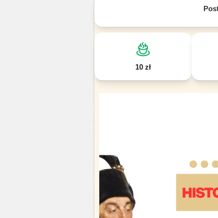
Pos
10 zł