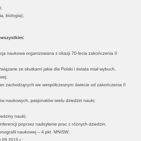
);
a, biologia);
 wszystkim:
cja naukowa organizowana z okazji 70-lecia zakończenia II
iązane ze skutkami jakie dla Polski i świata miał wybuch,
wej;
mian zachodzących we wespółczesnym świecie od zakończenia II
ów naukowych, pasjonatów wielu dziedzin nauki;
edziny nauki;
ferencji poprzez nadsyłanie prac z różnych dziedzin;
onografii naukowej – 4 pkt. MNiSW;
.09.2015 r.;