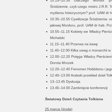
10.15–10.35 Dlaczego Mordor pr
Śródziemie, czyli czego mistrz J.R.R. 
myśleniu historycznym? prof. UAM dr 
10.35–10.55 Cywilizacje Śródziemia: od
jałowej Mordoru, prof. UAM dr hab. Pr
10.55–11.15 Kobiety we Władcy Pierści
Michalski
11.15–11.40 Przerwa na kawę
11.40–12.00 Kilka uwag o monarchii w
12.00–12.20 Potęga Władcy Pierścieni,
Dorota Mrozek
12.20–12.40 Fenomen Hobbitonu i jego 
12.40–13.00 Arabski przekład dzieł Tolk
13–13.45 Dyskusja
13.45–14.00 Zamknięcie konferencji
Światowy Dzień Czytania Tolkiena
25 marca (środa)