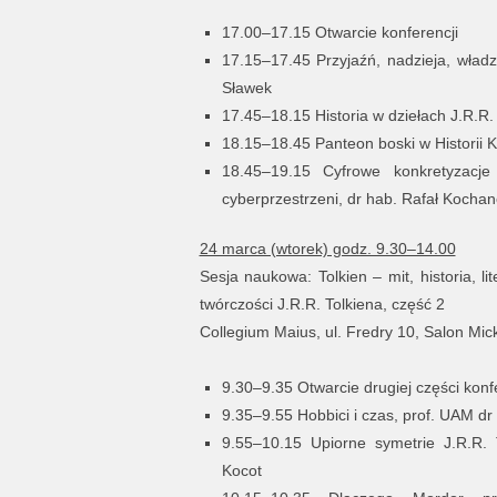
17.00–17.15 Otwarcie konferencji
17.15–17.45 Przyjaźń, nadzieja, władz
Sławek
17.45–18.15 Historia w dziełach J.R.R. 
18.15–18.45 Panteon boski w Historii Ku
18.45–19.15 Cyfrowe konkretyzacj
cyberprzestrzeni, dr hab. Rafał Kocha
24 marca (wtorek) godz. 9.30–14.00
Sesja naukowa: Tolkien – mit, historia, li
twórczości J.R.R. Tolkiena, część 2
Collegium Maius, ul. Fredry 10, Salon Mick
9.30–9.35 Otwarcie drugiej części konf
9.35–9.55 Hobbici i czas, prof. UAM dr
9.55–10.15 Upiorne symetrie J.R.R. 
Kocot