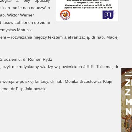
zegrał a elfy opuściły
Tolkien może nas nauczyć o
hab. Wiktor Werner
 lasów Lothlorien do ziemi
zemysław Matusik
eni – rozważania między tekstem a ekranizacją, dr hab. Maciej
 Śródziemiu, dr Roman Rydz
 czyli mikrodyskursy władzy w powieściach J.R.R. Tolkiena, dr
wersja w polskiej fantasy, dr hab. Monika Brzóstowicz-Klajn
iena, dr Filip Jakubowski