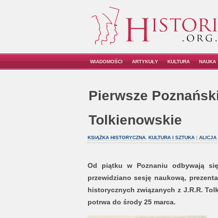
WIADOMOŚCI
ARTYKUŁY
KULTURA
NAUKA
Pierwsze Poznański
Tolkienowskie
KSIĄŻKA HISTORYCZNA
,
KULTURA I SZTUKA
|
ALICJA
Od piątku w Poznaniu odbywają się
przewidziano sesję naukową, prezenta
historycznych związanych z J.R.R. Tol
potrwa do środy 25 marca.