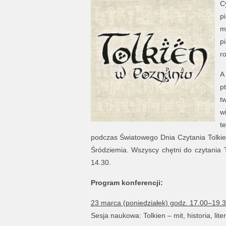
C
p
m
p
r
A
p
t
w
t
podczas Światowego Dnia Czytania Tolkien
Śródziemia. Wszyscy chętni do czytania T
14.30.
Program konferencji:
23 marca (poniedziałek) godz. 17.00–19.
Sesja naukowa: Tolkien – mit, historia, lit