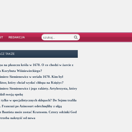
ST
REDAKCJA
CZ TAKŻE
a na płaszczu króla w 1670. O co chodzi w żarcie z
a Korybuta Wiśniowieckiego?
mierz Siemienowicz w serialu 1670. Kim był
ktor, który chciał wysłać chłopa na Księżyc?
mierz Siemienowicz i jego rakiety. Artylerzysta, który
ził swoją epokę
 tylko w specjalistycznych sklepach? Do Sejmu trafiła
. Francuzi po Azincourt odetchnęliby z ulgą
 Bautista może zostać Kratosem. Cztery odcinki God
trzeba nakręcić od nowa