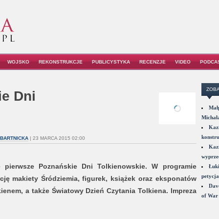
WOJSKO
REKONSTRUKCJE
PUBLICYSTYKA
RECENZJE
VIDEO
PODCA
ZOBA
e Dni
Małp
Michał
Kazi
konstru
 BARTNICKA
| 23 MARCA 2015 02:00
Kazi
wyprzed
 pierwsze Poznańskie Dni Tolkienowskie. W programie
Łuki
petycja
cję makiety Śródziemia, figurek, książek oraz eksponatów
Dave
kienem, a także Światowy Dzień Czytania Tolkiena. Impreza
of War 