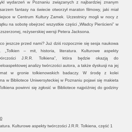
ykl wydarzeń w Poznaniu związanych z najbardziej znanym
isarzem fantasy na świecie otworzył maraton filmowy, jaki miał
iejsce w Centrum Kultury Zamek. Uczestnicy mogli w nocy z
iątku na sobotę obejrzeć wszystkie części „Władcy Pierścieni” w
ozszerzonej, reżyserskiej wersji Petera Jacksona.
 co jeszcze przed nami? Już dziś rozpocznie się sesja naukowa
t. „Tolkien – mit, historia, literatura. Kulturowe aspekty
wórczości J.R.R. Tolkiena”, która będzie okazją do
ieloaspektowej analizy twórczości autora, a także dyskusji na jej
emat w gronie tolkienowskich badaczy. W środę z kolei
a w Bibliotece Uniwersyteckiej w Poznaniu pojawi się makieta
olkiena powinni się zgłosić w Bibliotece najpóźniej do godziny
30
eratura. Kulturowe aspekty twórczości J.R.R. Tolkiena, część 1