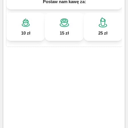
Postaw nam kawę za:
10 zł
15 zł
25 zł