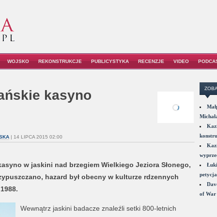
WOJSKO
REKONSTRUKCJE
PUBLICYSTYKA
RECENZJE
VIDEO
PODCA
ZOBA
iańskie kasyno
Małp
Michał
Kazi
konstru
SKA
| 14 LIPCA 2015 02:00
Kazi
wyprzed
kasyno w jaskini nad brzegiem Wielkiego Jeziora Słonego,
Łuki
petycja
przypuszczano, hazard był obecny w kulturze rdzennych
Dave
1988.
of War 
Wewnątrz jaskini badacze znaleźli setki 800-letnich