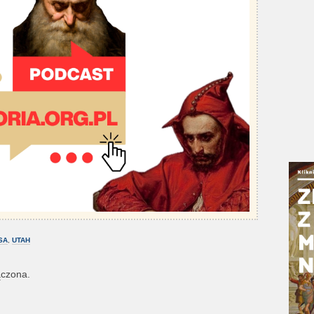
SA
,
UTAH
ączona.