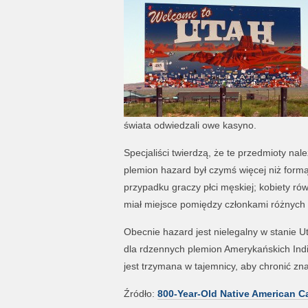
świata odwiedzali owe kasyno.
Specjaliści twierdzą, że te przedmioty na
plemion hazard był czymś więcej niż formą
przypadku graczy płci męskiej; kobiety ró
miał miejsce pomiędzy członkami różnych
Obecnie hazard jest nielegalny w stanie 
dla rdzennych plemion Amerykańskich India
jest trzymana w tajemnicy, aby chronić zna
Źródło:
800-Year-Old Native American C