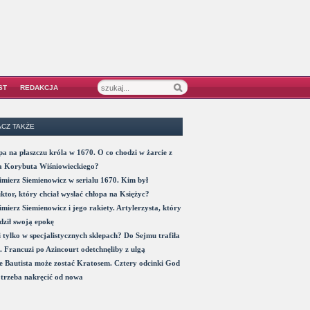
ST
REDAKCJA
CZ TAKŻE
a na płaszczu króla w 1670. O co chodzi w żarcie z
a Korybuta Wiśniowieckiego?
mierz Siemienowicz w serialu 1670. Kim był
ktor, który chciał wysłać chłopa na Księżyc?
mierz Siemienowicz i jego rakiety. Artylerzysta, który
ził swoją epokę
 tylko w specjalistycznych sklepach? Do Sejmu trafiła
. Francuzi po Azincourt odetchnęliby z ulgą
 Bautista może zostać Kratosem. Cztery odcinki God
trzeba nakręcić od nowa