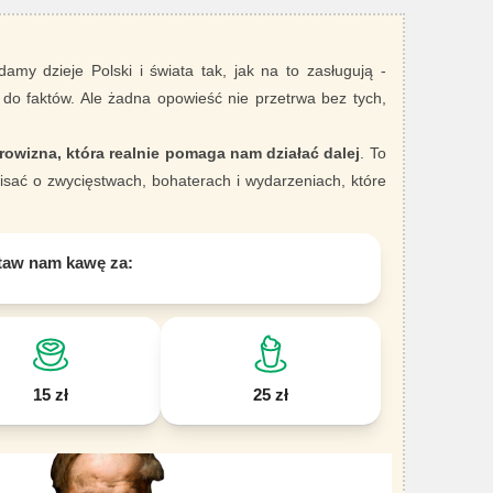
damy dzieje Polski i świata tak, jak na to zasługują -
 do faktów. Ale żadna opowieść nie przetrwa bez tych,
rowizna, która realnie pomaga nam działać dalej
. To
sać o zwycięstwach, bohaterach i wydarzeniach, które
taw nam kawę za:
15 zł
25 zł