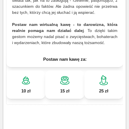
świata tak, jak na to zasługują - rzetelnie, pasjonująco, z
szacunkiem do faktów. Ale żadna opowieść nie przetrwa
bez tych, którzy chcą jej słuchać i ją wspierać.
Postaw nam wirtualną kawę - to darowizna, która
realnie pomaga nam działać dalej
. To dzięki takim
gestom możemy nadal pisać o zwycięstwach, bohaterach
i wydarzeniach, które zbudowały naszą tożsamość.
Postaw nam kawę za:
10 zł
15 zł
25 zł