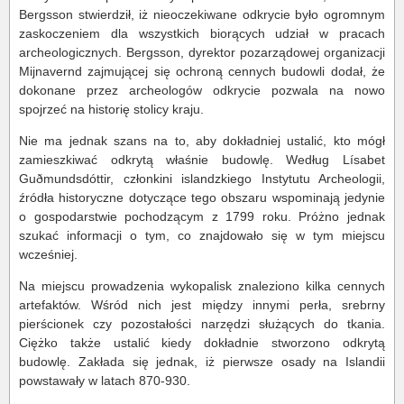
Bergsson stwierdził, iż nieoczekiwane odkrycie było ogromnym
zaskoczeniem dla wszystkich biorących udział w pracach
archeologicznych. Bergsson, dyrektor pozarządowej organizacji
Mijnavernd zajmującej się ochroną cennych budowli dodał, że
dokonane przez archeologów odkrycie pozwala na nowo
spojrzeć na historię stolicy kraju.
Nie ma jednak szans na to, aby dokładniej ustalić, kto mógł
zamieszkiwać odkrytą właśnie budowlę. Według Lísabet
Guðmundsdóttir, członkini islandzkiego Instytutu Archeologii,
źródła historyczne dotyczące tego obszaru wspominają jedynie
o gospodarstwie pochodzącym z 1799 roku. Próżno jednak
szukać informacji o tym, co znajdowało się w tym miejscu
wcześniej.
Na miejscu prowadzenia wykopalisk znaleziono kilka cennych
artefaktów. Wśród nich jest między innymi perła, srebrny
pierścionek czy pozostałości narzędzi służących do tkania.
Ciężko także ustalić kiedy dokładnie stworzono odkrytą
budowlę. Zakłada się jednak, iż pierwsze osady na Islandii
powstawały w latach 870-930.