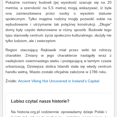
Pokaźne rozmiary budowli (jej wysokość szacuje się na 20
metrów, a szerokość na 5,5 metra) mogą wskazywać, iż była
ona zamieszkiwana przez osoby o wysokim statusie
społecznym. Tylko majętne rodziny mogły pozwolić sobie na
wybudowanie i utrzymanie tak potężnej konstrukcji. „Długie”
domy były często dekorowane w różny sposób. Budowle tego
typu stanowiły centrum życia społeczno-kulturalnego, służyły nie
tylko ludziom, ale i zwierzętom.
Region otaczający Rejkiawik miał przez setki lat rolniczy
charakter. Zmiany w jego charakterze nastąpiły wraz z
nadejściem osiemnastego wieku i postępującą w tamtym czasie
urbanizacją. Dzisiejsza stolica Islandii stała się wtedy centrum
handlu wełną. Miasto zostało oficjalnie założone w 1786 roku.
Źródło:
Ancient Viking Hut Uncovered in Iceland’s Capital
Lubisz czytać nasze historie?
Na historia.org.pl codziennie opowiadamy dzieje Polski i