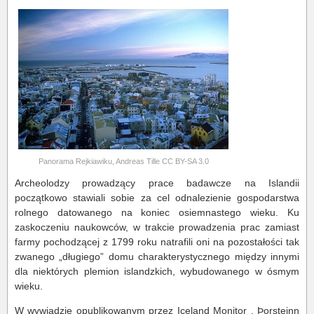
Panorama Rejkiawiku, Andreas Tille CC BY-SA 3.0
Archeolodzy prowadzący prace badawcze na Islandii
początkowo stawiali sobie za cel odnalezienie gospodarstwa
rolnego datowanego na koniec osiemnastego wieku. Ku
zaskoczeniu naukowców, w trakcie prowadzenia prac zamiast
farmy pochodzącej z 1799 roku natrafili oni na pozostałości tak
zwanego „długiego” domu charakterystycznego między innymi
dla niektórych plemion islandzkich, wybudowanego w ósmym
wieku.
W wywiadzie opublikowanym przez Iceland Monitor , Þorsteinn