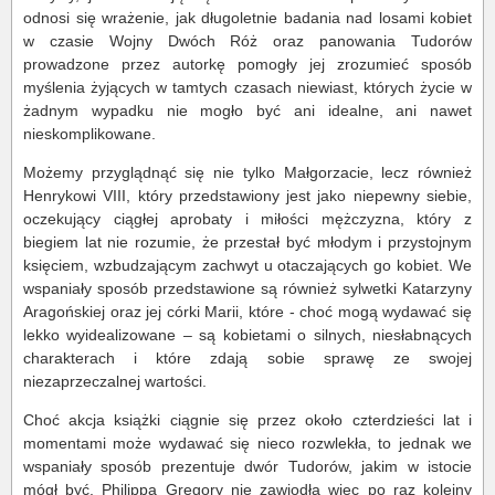
odnosi się wrażenie, jak długoletnie badania nad losami kobiet
w czasie Wojny Dwóch Róż oraz panowania Tudorów
prowadzone przez autorkę pomogły jej zrozumieć sposób
myślenia żyjących w tamtych czasach niewiast, których życie w
żadnym wypadku nie mogło być ani idealne, ani nawet
nieskomplikowane.
Możemy przyglądnąć się nie tylko Małgorzacie, lecz również
Henrykowi VIII, który przedstawiony jest jako niepewny siebie,
oczekujący ciągłej aprobaty i miłości mężczyzna, który z
biegiem lat nie rozumie, że przestał być młodym i przystojnym
księciem, wzbudzającym zachwyt u otaczających go kobiet. We
wspaniały sposób przedstawione są również sylwetki Katarzyny
Aragońskiej oraz jej córki Marii, które - choć mogą wydawać się
lekko wyidealizowane – są kobietami o silnych, niesłabnących
charakterach i które zdają sobie sprawę ze swojej
niezaprzeczalnej wartości.
Choć akcja książki ciągnie się przez około czterdzieści lat i
momentami może wydawać się nieco rozwlekła, to jednak we
wspaniały sposób prezentuje dwór Tudorów, jakim w istocie
mógł być. Philippa Gregory nie zawiodła więc po raz kolejny