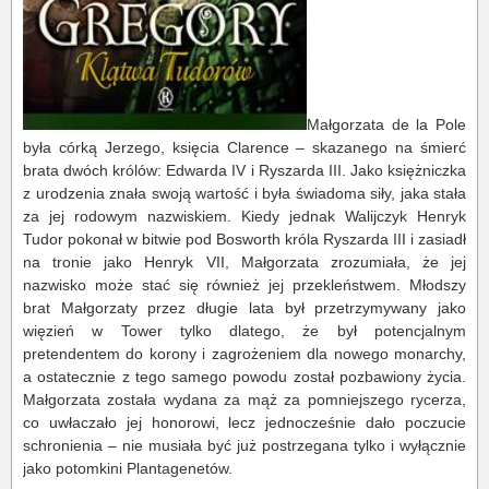
Małgorzata de la Pole
była córką Jerzego, księcia Clarence – skazanego na śmierć
brata dwóch królów: Edwarda IV i Ryszarda III. Jako księżniczka
z urodzenia znała swoją wartość i była świadoma siły, jaka stała
za jej rodowym nazwiskiem. Kiedy jednak Walijczyk Henryk
Tudor pokonał w bitwie pod Bosworth króla Ryszarda III i zasiadł
na tronie jako Henryk VII, Małgorzata zrozumiała, że jej
nazwisko może stać się również jej przekleństwem. Młodszy
brat Małgorzaty przez długie lata był przetrzymywany jako
więzień w Tower tylko dlatego, że był potencjalnym
pretendentem do korony i zagrożeniem dla nowego monarchy,
a ostatecznie z tego samego powodu został pozbawiony życia.
Małgorzata została wydana za mąż za pomniejszego rycerza,
co uwłaczało jej honorowi, lecz jednocześnie dało poczucie
schronienia – nie musiała być już postrzegana tylko i wyłącznie
jako potomkini Plantagenetów.