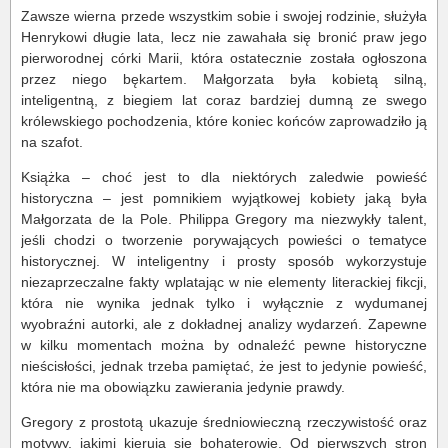
Zawsze wierna przede wszystkim sobie i swojej rodzinie, służyła
Henrykowi długie lata, lecz nie zawahała się bronić praw jego
pierworodnej córki Marii, która ostatecznie została ogłoszona
przez niego bękartem. Małgorzata była kobietą silną,
inteligentną, z biegiem lat coraz bardziej dumną ze swego
królewskiego pochodzenia, które koniec końców zaprowadziło ją
na szafot.
Książka – choć jest to dla niektórych zaledwie powieść
historyczna – jest pomnikiem wyjątkowej kobiety jaką była
Małgorzata de la Pole. Philippa Gregory ma niezwykły talent,
jeśli chodzi o tworzenie porywających powieści o tematyce
historycznej. W inteligentny i prosty sposób wykorzystuje
niezaprzeczalne fakty wplatając w nie elementy literackiej fikcji,
która nie wynika jednak tylko i wyłącznie z wydumanej
wyobraźni autorki, ale z dokładnej analizy wydarzeń. Zapewne
w kilku momentach można by odnaleźć pewne historyczne
nieścisłości, jednak trzeba pamiętać, że jest to jedynie powieść,
która nie ma obowiązku zawierania jedynie prawdy.
Gregory z prostotą ukazuje średniowieczną rzeczywistość oraz
motywy, jakimi kierują się bohaterowie. Od pierwszych stron