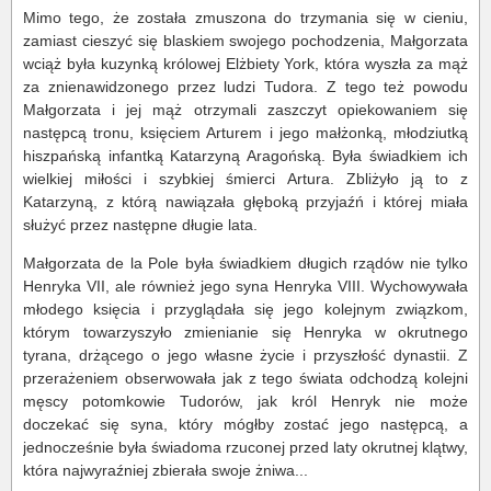
Mimo tego, że została zmuszona do trzymania się w cieniu,
zamiast cieszyć się blaskiem swojego pochodzenia, Małgorzata
wciąż była kuzynką królowej Elżbiety York, która wyszła za mąż
za znienawidzonego przez ludzi Tudora. Z tego też powodu
Małgorzata i jej mąż otrzymali zaszczyt opiekowaniem się
następcą tronu, księciem Arturem i jego małżonką, młodziutką
hiszpańską infantką Katarzyną Aragońską. Była świadkiem ich
wielkiej miłości i szybkiej śmierci Artura. Zbliżyło ją to z
Katarzyną, z którą nawiązała głęboką przyjaźń i której miała
służyć przez następne długie lata.
Małgorzata de la Pole była świadkiem długich rządów nie tylko
Henryka VII, ale również jego syna Henryka VIII. Wychowywała
młodego księcia i przyglądała się jego kolejnym związkom,
którym towarzyszyło zmienianie się Henryka w okrutnego
tyrana, drżącego o jego własne życie i przyszłość dynastii. Z
przerażeniem obserwowała jak z tego świata odchodzą kolejni
męscy potomkowie Tudorów, jak król Henryk nie może
doczekać się syna, który mógłby zostać jego następcą, a
jednocześnie była świadoma rzuconej przed laty okrutnej klątwy,
która najwyraźniej zbierała swoje żniwa...