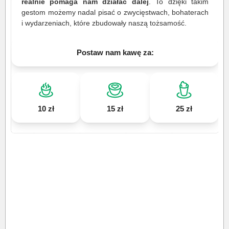
realnie pomaga nam działać dalej
. To dzięki takim
gestom możemy nadal pisać o zwycięstwach, bohaterach
i wydarzeniach, które zbudowały naszą tożsamość.
Postaw nam kawę za:
10 zł
15 zł
25 zł