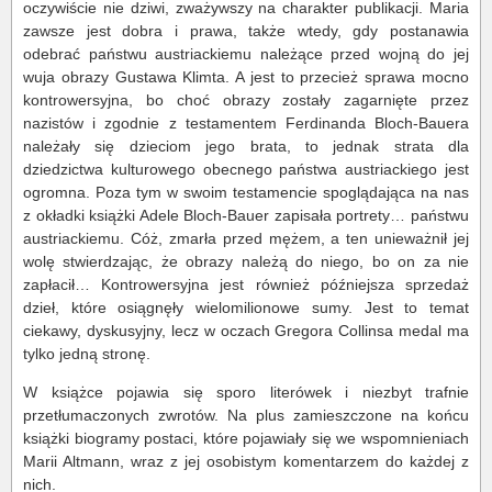
oczywiście nie dziwi, zważywszy na charakter publikacji. Maria
zawsze jest dobra i prawa, także wtedy, gdy postanawia
odebrać państwu austriackiemu należące przed wojną do jej
wuja obrazy Gustawa Klimta. A jest to przecież sprawa mocno
kontrowersyjna, bo choć obrazy zostały zagarnięte przez
nazistów i zgodnie z testamentem Ferdinanda Bloch-Bauera
należały się dzieciom jego brata, to jednak strata dla
dziedzictwa kulturowego obecnego państwa austriackiego jest
ogromna. Poza tym w swoim testamencie spoglądająca na nas
z okładki książki Adele Bloch-Bauer zapisała portrety… państwu
austriackiemu. Cóż, zmarła przed mężem, a ten unieważnił jej
wolę stwierdzając, że obrazy należą do niego, bo on za nie
zapłacił… Kontrowersyjna jest również późniejsza sprzedaż
dzieł, które osiągnęły wielomilionowe sumy. Jest to temat
ciekawy, dyskusyjny, lecz w oczach Gregora Collinsa medal ma
tylko jedną stronę.
W książce pojawia się sporo literówek i niezbyt trafnie
przetłumaczonych zwrotów. Na plus zamieszczone na końcu
książki biogramy postaci, które pojawiały się we wspomnieniach
Marii Altmann, wraz z jej osobistym komentarzem do każdej z
nich.