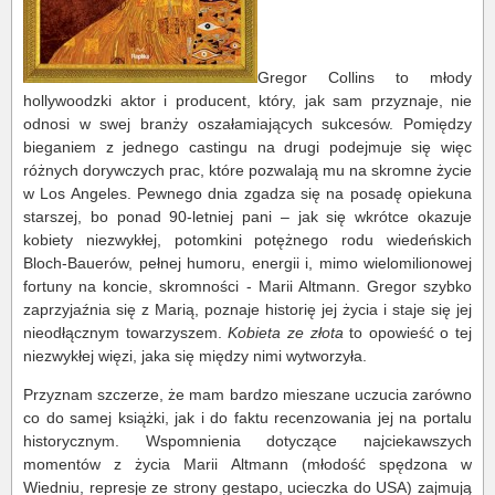
Gregor Collins to młody
hollywoodzki aktor i producent, który, jak sam przyznaje, nie
odnosi w swej branży oszałamiających sukcesów. Pomiędzy
bieganiem z jednego castingu na drugi podejmuje się więc
różnych dorywczych prac, które pozwalają mu na skromne życie
w Los Angeles. Pewnego dnia zgadza się na posadę opiekuna
starszej, bo ponad 90-letniej pani – jak się wkrótce okazuje
kobiety niezwykłej, potomkini potężnego rodu wiedeńskich
Bloch-Bauerów, pełnej humoru, energii i, mimo wielomilionowej
fortuny na koncie, skromności - Marii Altmann. Gregor szybko
zaprzyjaźnia się z Marią, poznaje historię jej życia i staje się jej
nieodłącznym towarzyszem.
Kobieta ze złota
to opowieść o tej
niezwykłej więzi, jaka się między nimi wytworzyła.
Przyznam szczerze, że mam bardzo mieszane uczucia zarówno
co do samej książki, jak i do faktu recenzowania jej na portalu
historycznym. Wspomnienia dotyczące najciekawszych
momentów z życia Marii Altmann (młodość spędzona w
Wiedniu, represje ze strony gestapo, ucieczka do USA) zajmują