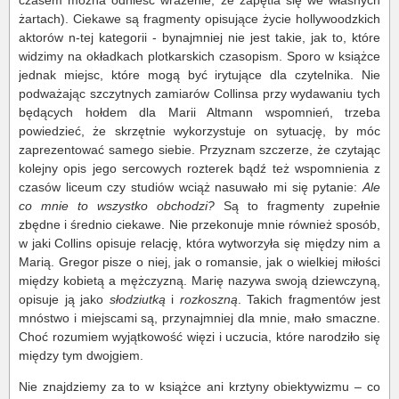
czasem można odnieść wrażenie, że zapętla się we własnych
żartach). Ciekawe są fragmenty opisujące życie hollywoodzkich
aktorów n-tej kategorii - bynajmniej nie jest takie, jak to, które
widzimy na okładkach plotkarskich czasopism. Sporo w książce
jednak miejsc, które mogą być irytujące dla czytelnika. Nie
podważając szczytnych zamiarów Collinsa przy wydawaniu tych
będących hołdem dla Marii Altmann wspomnień, trzeba
powiedzieć, że skrzętnie wykorzystuje on sytuację, by móc
zaprezentować samego siebie. Przyznam szczerze, że czytając
kolejny opis jego sercowych rozterek bądź też wspomnienia z
czasów liceum czy studiów wciąż nasuwało mi się pytanie:
Ale
co mnie to wszystko obchodzi?
Są to fragmenty zupełnie
zbędne i średnio ciekawe. Nie przekonuje mnie również sposób,
w jaki Collins opisuje relację, która wytworzyła się między nim a
Marią. Gregor pisze o niej, jak o romansie, jak o wielkiej miłości
między kobietą a mężczyzną. Marię nazywa swoją dziewczyną,
opisuje ją jako
słodziutką
i
rozkoszną
. Takich fragmentów jest
mnóstwo i miejscami są, przynajmniej dla mnie, mało smaczne.
Choć rozumiem wyjątkowość więzi i uczucia, które narodziło się
między tym dwojgiem.
Nie znajdziemy za to w książce ani krztyny obiektywizmu – co