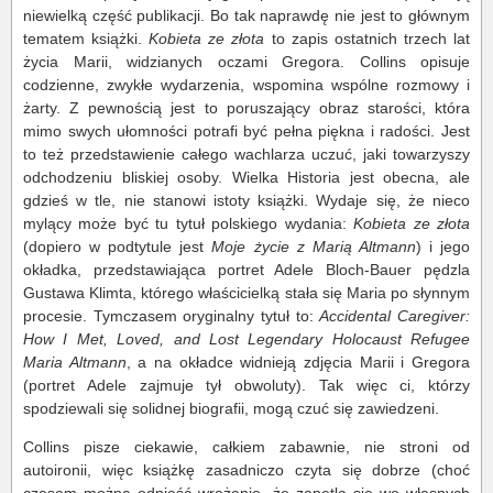
niewielką część publikacji. Bo tak naprawdę nie jest to głównym
tematem książki.
Kobieta ze złota
to zapis ostatnich trzech lat
życia Marii, widzianych oczami Gregora. Collins opisuje
codzienne, zwykłe wydarzenia, wspomina wspólne rozmowy i
żarty. Z pewnością jest to poruszający obraz starości, która
mimo swych ułomności potrafi być pełna piękna i radości. Jest
to też przedstawienie całego wachlarza uczuć, jaki towarzyszy
odchodzeniu bliskiej osoby. Wielka Historia jest obecna, ale
gdzieś w tle, nie stanowi istoty książki. Wydaje się, że nieco
mylący może być tu tytuł polskiego wydania:
Kobieta ze złota
(dopiero w podtytule jest
Moje życie z Marią Altmann
) i jego
okładka, przedstawiająca portret Adele Bloch-Bauer pędzla
Gustawa Klimta, którego właścicielką stała się Maria po słynnym
procesie. Tymczasem oryginalny tytuł to:
Accidental Caregiver:
How I Met, Loved, and Lost Legendary Holocaust Refugee
Maria Altmann
, a na okładce widnieją zdjęcia Marii i Gregora
(portret Adele zajmuje tył obwoluty). Tak więc ci, którzy
spodziewali się solidnej biografii, mogą czuć się zawiedzeni.
Collins pisze ciekawie, całkiem zabawnie, nie stroni od
autoironii, więc książkę zasadniczo czyta się dobrze (choć