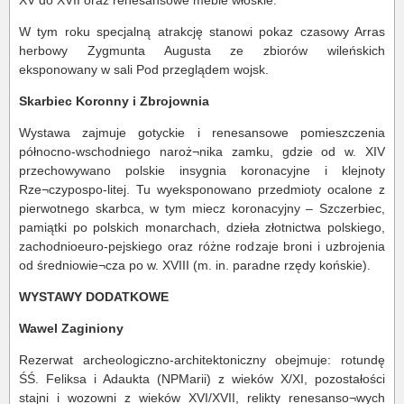
XV do XVII oraz renesansowe meble włoskie.
W tym roku specjalną atrakcję stanowi pokaz czasowy Arras
herbowy Zygmunta Augusta ze zbiorów wileńskich
eksponowany w sali Pod przeglądem wojsk.
Skarbiec Koronny i Zbrojownia
Wystawa zajmuje gotyckie i renesansowe pomieszczenia
północno-wschodniego naroż¬nika zamku, gdzie od w. XIV
przechowywano polskie insygnia koronacyjne i klejnoty
Rze¬czypospo-litej. Tu wyeksponowano przedmioty ocalone z
pierwotnego skarbca, w tym miecz koronacyjny – Szczerbiec,
pamiątki po polskich monarchach, dzieła złotnictwa polskiego,
zachodnioeuro-pejskiego oraz różne rodzaje broni i uzbrojenia
od średniowie¬cza po w. XVIII (m. in. paradne rzędy końskie).
WYSTAWY DODATKOWE
Wawel Zaginiony
Rezerwat archeologiczno-architektoniczny obejmuje: rotundę
ŚŚ. Feliksa i Adaukta (NPMarii) z wieków X/XI, pozostałości
stajni i wozowni z wieków XVI/XVII, relikty renesanso¬wych