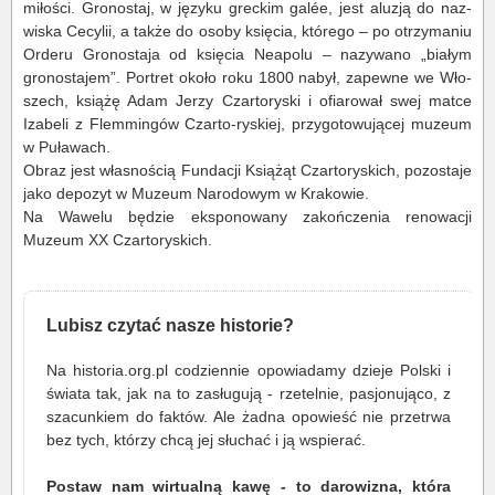
miłości. Gronostaj, w języku greckim galée, jest aluzją do naz-
wiska Cecylii, a także do osoby księcia, którego – po otrzymaniu
Orderu Gronostaja od księcia Neapolu – nazywano „białym
gronostajem”. Portret około roku 1800 nabył, zapewne we Wło-
szech, książę Adam Jerzy Czartoryski i ofiarował swej matce
Izabeli z Flemmingów Czarto-ryskiej, przygotowującej muzeum
w Puławach.
Obraz jest własnością Fundacji Książąt Czartoryskich, pozostaje
jako depozyt w Muzeum Narodowym w Krakowie.
Na Wawelu będzie eksponowany zakończenia renowacji
Muzeum XX Czartoryskich.
Lubisz czytać nasze historie?
Na historia.org.pl codziennie opowiadamy dzieje Polski i
świata tak, jak na to zasługują - rzetelnie, pasjonująco, z
szacunkiem do faktów. Ale żadna opowieść nie przetrwa
bez tych, którzy chcą jej słuchać i ją wspierać.
Postaw nam wirtualną kawę - to darowizna, która