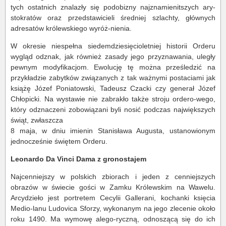
tych ostatnich znalazły się podobizny najznamienitszych ary-
stokratów oraz przedstawicieli średniej szlachty, głównych
adresatów królewskiego wyróż-nienia.
W okresie niespełna siedemdziesięcioletniej historii Orderu
wygląd odznak, jak również zasady jego przyznawania, uległy
pewnym modyfikacjom. Ewolucję tę można prześledzić na
przykładzie zabytków związanych z tak ważnymi postaciami jak
książę Józef Poniatowski, Tadeusz Czacki czy generał Józef
Chłopicki. Na wystawie nie zabrakło także stroju ordero-wego,
który odznaczeni zobowiązani byli nosić podczas największych
świąt, zwłaszcza
8 maja, w dniu imienin Stanisława Augusta, ustanowionym
jednocześnie świętem Orderu.
Leonardo Da Vinci Dama z gronostajem
Najcenniejszy w polskich zbiorach i jeden z cenniejszych
obrazów w świecie gości w Zamku Królewskim na Wawelu.
Arcydzieło jest portretem Cecylii Gallerani, kochanki księcia
Medio-lanu Ludovica Sforzy, wykonanym na jego zlecenie około
roku 1490. Ma wymowę alego-ryczną, odnoszącą się do ich