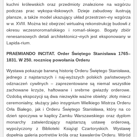
kuchni królewskich oraz przedmioty znalezione na wzgórzu
podczas prac wykopa¬liskowych. Dzieje zabudowy ilustrują
plansze, a także model ukazujący układ przestrzen¬ny wzgórza
w w. XVIII. Można też obejrzeć wirtualną rekonstrukcję budowli z
okresu wczesnoromańskiego i romań-skiego. Bogaty zbiór
renesansowych detali architektonicz¬nych jest eksponowany w
Lapida-rium.
PRAEMIANDO INCITAT. Order Świętego Stanisława 1765–
1831. W 250. rocznicę powołania Orderu
Wystawa pokazuje barwną historię Orderu Świętego Stanisława,
jednego z najstarszych i naj-wyższych polskich państwowych
odznaczeń cywilnych – zaprezentowane są niemal wszystkie
zachowane krzyże, haftowane i srebrne gwiazdy orderowe.
Ozdobą ekspozycji są dwa niezwykle ważne obiekty: złoty miecz
ceremonialny, służący jako insygnium Wielkiego Mistrza Orderu
Orła Białego, jak i Orderu Świętego Stanisława, który na co
dzień spoczywa w kaplicy Zamku Warszawskiego oraz dyplom
monarchy zatwierdzający najstarszą ustawę orderową,
wypożyczony z Biblioteki Książąt Czartoryskich. Wystawę
dopełnia galeria portretów króla oraz kawalerów Orderu. Wśród