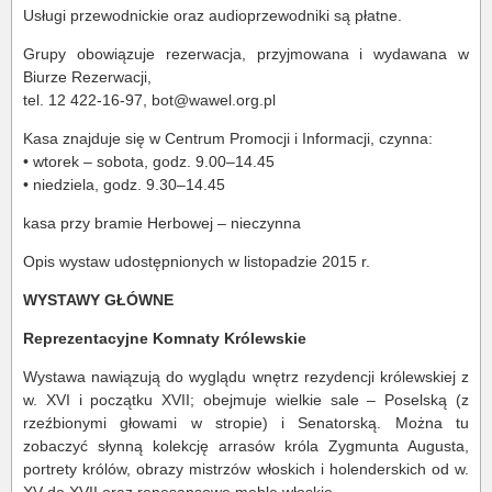
Usługi przewodnickie oraz audioprzewodniki są płatne.
Grupy obowiązuje rezerwacja, przyjmowana i wydawana w
Biurze Rezerwacji,
tel. 12 422-16-97, bot@wawel.org.pl
Kasa znajduje się w Centrum Promocji i Informacji, czynna:
• wtorek – sobota, godz. 9.00–14.45
• niedziela, godz. 9.30–14.45
kasa przy bramie Herbowej – nieczynna
Opis wystaw udostępnionych w listopadzie 2015 r.
WYSTAWY GŁÓWNE
Reprezentacyjne Komnaty Królewskie
Wystawa nawiązują do wyglądu wnętrz rezydencji królewskiej z
w. XVI i początku XVII; obejmuje wielkie sale – Poselską (z
rzeźbionymi głowami w stropie) i Senatorską. Można tu
zobaczyć słynną kolekcję arrasów króla Zygmunta Augusta,
portrety królów, obrazy mistrzów włoskich i holenderskich od w.