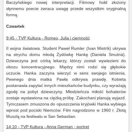
Baczyńskiego nowej interpretacji. Filmowy hołd złożony
słynnemu poecie zwraca uwagę przede wszystkim oryginalną
formą.
Czwartek
9:45 - TVP Kultura - Romeo, Julia i ciemność
II wojna światowa. Student Paweł Rumler (Ivan Mistrík) ukrywa
na strychu domu młodą Żydówkę Hankę (Daniela Smutná).
Dziewczyna jest córką lekarzy, którzy zostali wywiezieni do
obozu koncentracyjnego. Między nimi rodzi się głębokie
uczucie. Hanka zaczyna wierzyć w sens swojego istnienia.
Pewnego dnia matka Pawła odkrywa prawdę. Kobieta
postanawia zapytać innych mieszkańców budynku, czy wyrażają
zgodę na pobyt dziewczyny. Młodzieńcza miłość bohaterów
zostaje wystawiona na ciężką próbę. Zakochani planują wyjazd.
Tymczasem zmuszona do opuszczenia kryjówki Hanka wybiega
wprost pod pociski Niemców. Film nagrodzono w 1960 r. Złotą
Muszlą na festiwalu w San Sebastian.
14:10 - TVP Kultura - Anna German - portret