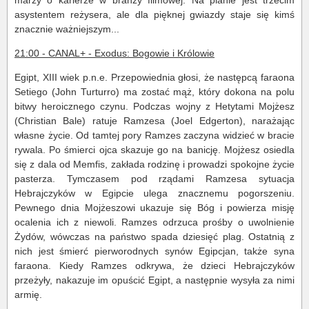
marzy o karierze w branży filmowej. Na planie jest trzecim
asystentem reżysera, ale dla pięknej gwiazdy staje się kimś
znacznie ważniejszym...
21:00 - CANAL+ - Exodus: Bogowie i Królowie
Egipt, XIII wiek p.n.e. Przepowiednia głosi, że następcą faraona
Setiego (John Turturro) ma zostać mąż, który dokona na polu
bitwy heroicznego czynu. Podczas wojny z Hetytami Mojżesz
(Christian Bale) ratuje Ramzesa (Joel Edgerton), narażając
własne życie. Od tamtej pory Ramzes zaczyna widzieć w bracie
rywala. Po śmierci ojca skazuje go na banicję. Mojżesz osiedla
się z dala od Memfis, zakłada rodzinę i prowadzi spokojne życie
pasterza. Tymczasem pod rządami Ramzesa sytuacja
Hebrajczyków w Egipcie ulega znacznemu pogorszeniu.
Pewnego dnia Mojżeszowi ukazuje się Bóg i powierza misję
ocalenia ich z niewoli. Ramzes odrzuca prośby o uwolnienie
Żydów, wówczas na państwo spada dziesięć plag. Ostatnią z
nich jest śmierć pierworodnych synów Egipcjan, także syna
faraona. Kiedy Ramzes odkrywa, że dzieci Hebrajczyków
przeżyły, nakazuje im opuścić Egipt, a następnie wysyła za nimi
armię.