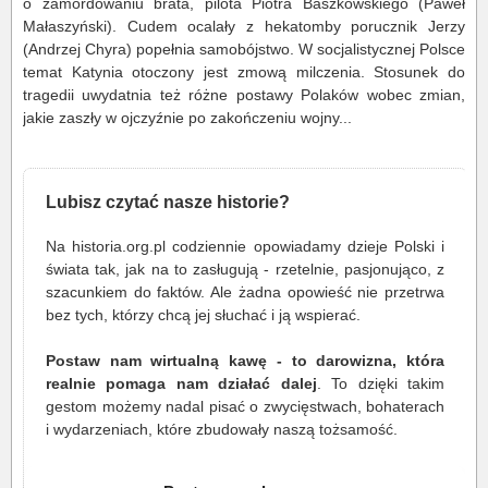
o zamordowaniu brata, pilota Piotra Baszkowskiego (Paweł
Małaszyński). Cudem ocalały z hekatomby porucznik Jerzy
(Andrzej Chyra) popełnia samobójstwo. W socjalistycznej Polsce
temat Katynia otoczony jest zmową milczenia. Stosunek do
tragedii uwydatnia też różne postawy Polaków wobec zmian,
jakie zaszły w ojczyźnie po zakończeniu wojny...
Lubisz czytać nasze historie?
Na historia.org.pl codziennie opowiadamy dzieje Polski i
świata tak, jak na to zasługują - rzetelnie, pasjonująco, z
szacunkiem do faktów. Ale żadna opowieść nie przetrwa
bez tych, którzy chcą jej słuchać i ją wspierać.
Postaw nam wirtualną kawę - to darowizna, która
realnie pomaga nam działać dalej
. To dzięki takim
gestom możemy nadal pisać o zwycięstwach, bohaterach
i wydarzeniach, które zbudowały naszą tożsamość.