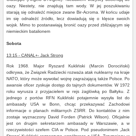
oazy. Niestety, nie znajdują tam wody. W jej poszukiwaniu
starają się odnaleźć miejsce zwane Bir-Acroma. W końcu udaje
im się odnaleźć źródło, lecz dowiadują się o klęsce swoich
wojsk. Mimo to postanawiają bronić oazy przed zbliżającym się
niemieckim batalionem
Sobota
13:15 - CANAL+- Jack Strong
Rok 1968. Major Ryszard Kukliński (Marcin Dorociński)
odkrywa, że Związek Radziecki rozważa atak nuklearny na kraje
NATO, który może wywołać wojnę zagrażającą także Polsce. Po
awansie oficer zyskuje dostęp do tajnych dokumentów. W 1972
roku wyrusza z przyjacielem w rejs żaglówką po Bałtyku. Z
jednego z portów RFN Kukliński potajemnie wysyła list do
ambasady USA w Bonn, chcąc przekazywać Zachodowi
informacje o planach militarnych ZSRR. Do kontaktów z nim
zostaje wyznaczony David Forden (Patrick Wilson). Oficjalnie
jest on drugim sekretarzem ambasady w Warszawie, a w
rzeczywistości szefem CIA w Polsce. Pod pseudonimem ‚Jack