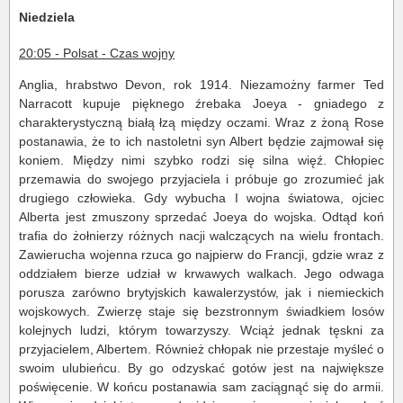
Niedziela
20:05 - Polsat - Czas wojny
Anglia, hrabstwo Devon, rok 1914. Niezamożny farmer Ted
Narracott kupuje pięknego źrebaka Joeya - gniadego z
charakterystyczną białą łzą między oczami. Wraz z żoną Rose
postanawia, że to ich nastoletni syn Albert będzie zajmował się
koniem. Między nimi szybko rodzi się silna więź. Chłopiec
przemawia do swojego przyjaciela i próbuje go zrozumieć jak
drugiego człowieka. Gdy wybucha I wojna światowa, ojciec
Alberta jest zmuszony sprzedać Joeya do wojska. Odtąd koń
trafia do żołnierzy różnych nacji walczących na wielu frontach.
Zawierucha wojenna rzuca go najpierw do Francji, gdzie wraz z
oddziałem bierze udział w krwawych walkach. Jego odwaga
porusza zarówno brytyjskich kawalerzystów, jak i niemieckich
wojskowych. Zwierzę staje się bezstronnym świadkiem losów
kolejnych ludzi, którym towarzyszy. Wciąż jednak tęskni za
przyjacielem, Albertem. Również chłopak nie przestaje myśleć o
swoim ulubieńcu. By go odzyskać gotów jest na największe
poświęcenie. W końcu postanawia sam zaciągnąć się do armii.