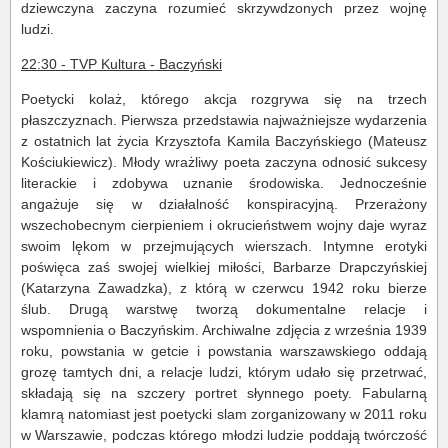
dziewczyna zaczyna rozumieć skrzywdzonych przez wojnę
ludzi.
22:30 - TVP Kultura - Baczyński
Poetycki kolaż, którego akcja rozgrywa się na trzech
płaszczyznach. Pierwsza przedstawia najważniejsze wydarzenia
z ostatnich lat życia Krzysztofa Kamila Baczyńskiego (Mateusz
Kościukiewicz). Młody wrażliwy poeta zaczyna odnosić sukcesy
literackie i zdobywa uznanie środowiska. Jednocześnie
angażuje się w działalność konspiracyjną. Przerażony
wszechobecnym cierpieniem i okrucieństwem wojny daje wyraz
swoim lękom w przejmujących wierszach. Intymne erotyki
poświęca zaś swojej wielkiej miłości, Barbarze Drapczyńskiej
(Katarzyna Zawadzka), z którą w czerwcu 1942 roku bierze
ślub. Drugą warstwę tworzą dokumentalne relacje i
wspomnienia o Baczyńskim. Archiwalne zdjęcia z września 1939
roku, powstania w getcie i powstania warszawskiego oddają
grozę tamtych dni, a relacje ludzi, którym udało się przetrwać,
składają się na szczery portret słynnego poety. Fabularną
klamrą natomiast jest poetycki slam zorganizowany w 2011 roku
w Warszawie, podczas którego młodzi ludzie poddają twórczość