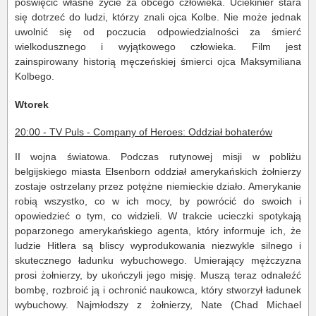
poświęcić własne życie za obcego człowieka. Uciekinier stara
się dotrzeć do ludzi, którzy znali ojca Kolbe. Nie może jednak
uwolnić się od poczucia odpowiedzialności za śmierć
wielkodusznego i wyjątkowego człowieka. Film jest
zainspirowany historią męczeńskiej śmierci ojca Maksymiliana
Kolbego.
Wtorek
20:00 - TV Puls - Company of Heroes: Oddział bohaterów
II wojna światowa. Podczas rutynowej misji w pobliżu
belgijskiego miasta Elsenborn oddział amerykańskich żołnierzy
zostaje ostrzelany przez potężne niemieckie działo. Amerykanie
robią wszystko, co w ich mocy, by powrócić do swoich i
opowiedzieć o tym, co widzieli. W trakcie ucieczki spotykają
poparzonego amerykańskiego agenta, który informuje ich, że
ludzie Hitlera są bliscy wyprodukowania niezwykle silnego i
skutecznego ładunku wybuchowego. Umierający mężczyzna
prosi żołnierzy, by ukończyli jego misję. Muszą teraz odnaleźć
bombę, rozbroić ją i ochronić naukowca, który stworzył ładunek
wybuchowy. Najmłodszy z żołnierzy, Nate (Chad Michael