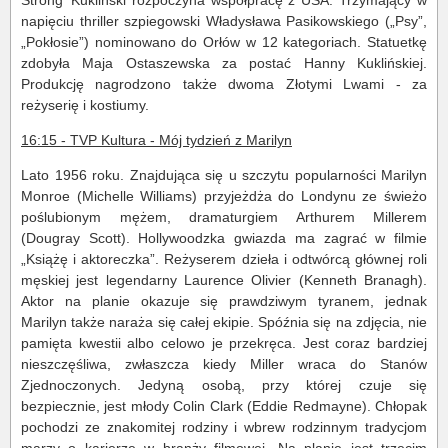
Strong’ Kukliński rozpoczyna współpracę z USA. Trzymający w
napięciu thriller szpiegowski Władysława Pasikowskiego („Psy”,
„Pokłosie”) nominowano do Orłów w 12 kategoriach. Statuetkę
zdobyła Maja Ostaszewska za postać Hanny Kuklińskiej.
Produkcję nagrodzono także dwoma Złotymi Lwami - za
reżyserię i kostiumy.
16:15 - TVP Kultura - Mój tydzień z Marilyn
Lato 1956 roku. Znajdująca się u szczytu popularności Marilyn
Monroe (Michelle Williams) przyjeżdża do Londynu ze świeżo
poślubionym mężem, dramaturgiem Arthurem Millerem
(Dougray Scott). Hollywoodzka gwiazda ma zagrać w filmie
„Książę i aktoreczka”. Reżyserem dzieła i odtwórcą głównej roli
męskiej jest legendarny Laurence Olivier (Kenneth Branagh).
Aktor na planie okazuje się prawdziwym tyranem, jednak
Marilyn także naraża się całej ekipie. Spóźnia się na zdjęcia, nie
pamięta kwestii albo celowo je przekręca. Jest coraz bardziej
nieszczęśliwa, zwłaszcza kiedy Miller wraca do Stanów
Zjednoczonych. Jedyną osobą, przy której czuje się
bezpiecznie, jest młody Colin Clark (Eddie Redmayne). Chłopak
pochodzi ze znakomitej rodziny i wbrew rodzinnym tradycjom