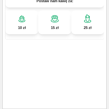
Postaw nam kawę za:
10 zł
15 zł
25 zł