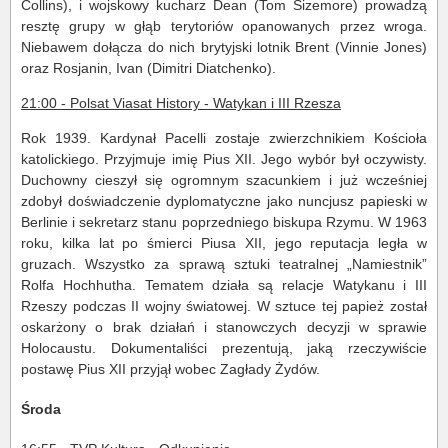
Collins), i wojskowy kucharz Dean (Tom Sizemore) prowadzą
resztę grupy w głąb terytoriów opanowanych przez wroga.
Niebawem dołącza do nich brytyjski lotnik Brent (Vinnie Jones)
oraz Rosjanin, Ivan (Dimitri Diatchenko).
21:00 - Polsat Viasat History - Watykan i III Rzesza
Rok 1939. Kardynał Pacelli zostaje zwierzchnikiem Kościoła
katolickiego. Przyjmuje imię Pius XII. Jego wybór był oczywisty.
Duchowny cieszył się ogromnym szacunkiem i już wcześniej
zdobył doświadczenie dyplomatyczne jako nuncjusz papieski w
Berlinie i sekretarz stanu poprzedniego biskupa Rzymu. W 1963
roku, kilka lat po śmierci Piusa XII, jego reputacja legła w
gruzach. Wszystko za sprawą sztuki teatralnej „Namiestnik”
Rolfa Hochhutha. Tematem działa są relacje Watykanu i III
Rzeszy podczas II wojny światowej. W sztuce tej papież został
oskarżony o brak działań i stanowczych decyzji w sprawie
Holocaustu. Dokumentaliści prezentują, jaką rzeczywiście
postawę Pius XII przyjął wobec Zagłady Żydów.
Środa