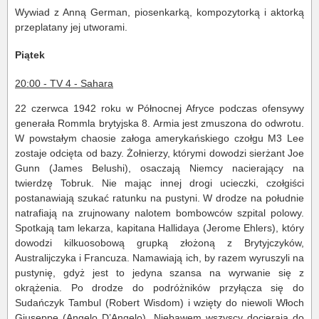
Wywiad z Anną German, piosenkarką, kompozytorką i aktorką
przeplatany jej utworami.
Piątek
20:00 - TV 4 - Sahara
22 czerwca 1942 roku w Północnej Afryce podczas ofensywy
generała Rommla brytyjska 8. Armia jest zmuszona do odwrotu.
W powstałym chaosie załoga amerykańskiego czołgu M3 Lee
zostaje odcięta od bazy. Żołnierzy, którymi dowodzi sierżant Joe
Gunn (James Belushi), osaczają Niemcy nacierający na
twierdzę Tobruk. Nie mając innej drogi ucieczki, czołgiści
postanawiają szukać ratunku na pustyni. W drodze na południe
natrafiają na zrujnowany nalotem bombowców szpital polowy.
Spotkają tam lekarza, kapitana Hallidaya (Jerome Ehlers), który
dowodzi kilkuosobową grupką złożoną z Brytyjczyków,
Australijczyka i Francuza. Namawiają ich, by razem wyruszyli na
pustynię, gdyż jest to jedyna szansa na wyrwanie się z
okrążenia. Po drodze do podróżników przyłącza się do
Sudańczyk Tambul (Robert Wisdom) i wzięty do niewoli Włoch
Giuseppe (Angelo D’Angelo). Niebawem wszyscy docierają do