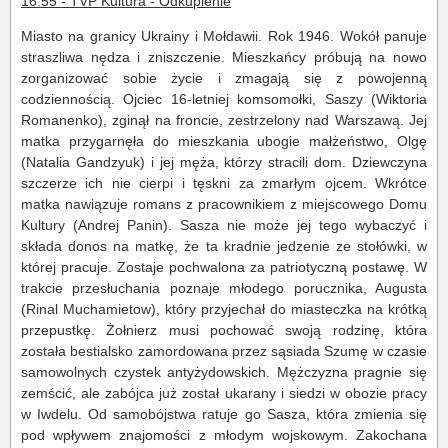
16:55 - TVP Kultura - Odkupienie
Miasto na granicy Ukrainy i Mołdawii. Rok 1946. Wokół panuje
straszliwa nędza i zniszczenie. Mieszkańcy próbują na nowo
zorganizować sobie życie i zmagają się z powojenną
codziennością. Ojciec 16-letniej komsomołki, Saszy (Wiktoria
Romanenko), zginął na froncie, zestrzelony nad Warszawą. Jej
matka przygarnęła do mieszkania ubogie małżeństwo, Olgę
(Natalia Gandzyuk) i jej męża, którzy stracili dom. Dziewczyna
szczerze ich nie cierpi i tęskni za zmarłym ojcem. Wkrótce
matka nawiązuje romans z pracownikiem z miejscowego Domu
Kultury (Andrej Panin). Sasza nie może jej tego wybaczyć i
składa donos na matkę, że ta kradnie jedzenie ze stołówki, w
której pracuje. Zostaje pochwalona za patriotyczną postawę. W
trakcie przesłuchania poznaje młodego porucznika, Augusta
(Rinal Muchamietow), który przyjechał do miasteczka na krótką
przepustkę. Żołnierz musi pochować swoją rodzinę, która
została bestialsko zamordowana przez sąsiada Szumę w czasie
samowolnych czystek antyżydowskich. Mężczyzna pragnie się
zemścić, ale zabójca już został ukarany i siedzi w obozie pracy
w Iwdelu. Od samobójstwa ratuje go Sasza, która zmienia się
pod wpływem znajomości z młodym wojskowym. Zakochana