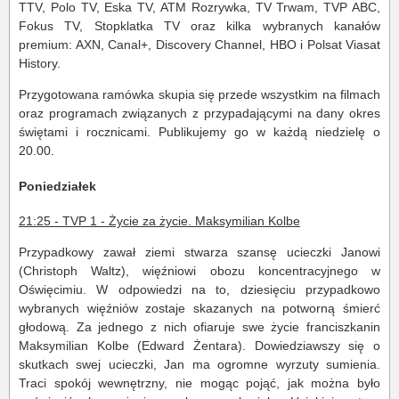
TTV, Polo TV, Eska TV, ATM Rozrywka, TV Trwam, TVP ABC,
Fokus TV, Stopklatka TV oraz kilka wybranych kanałów
premium: AXN, Canal+, Discovery Channel, HBO i Polsat Viasat
History.
Przygotowana ramówka skupia się przede wszystkim na filmach
oraz programach związanych z przypadającymi na dany okres
świętami i rocznicami. Publikujemy go w każdą niedzielę o
20.00.
Poniedziałek
21:25 - TVP 1 - Życie za życie. Maksymilian Kolbe
Przypadkowy zawał ziemi stwarza szansę ucieczki Janowi
(Christoph Waltz), więźniowi obozu koncentracyjnego w
Oświęcimiu. W odpowiedzi na to, dziesięciu przypadkowo
wybranych więźniów zostaje skazanych na potworną śmierć
głodową. Za jednego z nich ofiaruje swe życie franciszkanin
Maksymilian Kolbe (Edward Żentara). Dowiedziawszy się o
skutkach swej ucieczki, Jan ma ogromne wyrzuty sumienia.
Traci spokój wewnętrzny, nie mogąc pojąć, jak można było