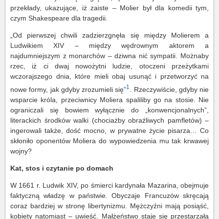
przekłady, ukazujące, iż zaiste – Molier był dla komedii tym,
czym Shakespeare dla tragedii.
„Od pierwszej chwili zadzierzgnęła się między Molierem a
Ludwikiem XIV – między wędrownym aktorem a
najdumniejszym z monarchów – dziwna nić sympatii. Możnaby
rzec, iż ci dwaj nowożytni ludzie, otoczeni przeżytkami
wczorajszego dnia, które mieli obaj usunąć i przetworzyć na
1
nowe formy, jak gdyby zrozumieli się”
. Rzeczywiście, gdyby nie
wsparcie króla, przeciwnicy Moliera spaliliby go na stosie. Nie
ograniczali się bowiem wyłącznie do „konwencjonalnych”,
literackich środków walki (chociażby obraźliwych pamfletów) –
ingerowali także, dość mocno, w prywatne życie pisarza… Co
skłoniło oponentów Moliera do wypowiedzenia mu tak krwawej
wojny?
Kat, stos i czytanie po domach
W 1661 r. Ludwik XIV, po śmierci kardynała Mazarina, obejmuje
faktyczną władzę w państwie. Obyczaje Francuzów skręcają
coraz bardziej w stronę libertynizmu. Mężczyźni mają posiąść,
kobiety natomiast – uwieść. Małżeństwo staje się przestarzałą