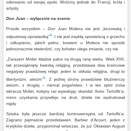
oderwaniu od swojej epoki. Wróćmy jednak do Francji, króla i
artysty.
Don Juan
– wyłącznie na scenie
Przede wszystkim –
Don Juan
Moliera nie jest „kiczowatą i
4
odpustową opowiastką”
. I nie jest zwykłą opowieścią o grzechu
i odkupieniu, jakich pełno, bowiem u Moliera nie sposób
jednoznacznie stwierdzić, czy bohater ulega zmianie, czy nie.
„Zarazem Molier kładzie palce na drugą ranę wieku. Wiek XVII,
tak przesiąknięty kwestią religijną, przedstawia dwa krańcowe
negatywy
prawdziwej religii: jeden to obłuda religijna, drugi to
5
libertynizm
, ateizm”
. Z jednej strony prawdziwie bluźnierczy
ateizm, z drugiej – niemal pogaństwo. I w ten splot znów
wkracza Molier, kolejny raz wywołując skandal. Autor
Tartuffe’a
,
mimo uzyskania przywileju na druk, dzieła nie wydrukował
nigdy.
Sztuka była jeszcze bardziej kontrowersyjna od
Tartuffe’a
.
Zagrano piętnaście przedstawień. Barbier d’Acourt, jeden z
krytyków dzieła, przypominał wówczas, że już Oktawian August