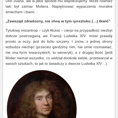
Don Juana, ale w jakiś sposób mu współczujemy. Może również
taki był zamiar Moliera. Napiętnować wypaczenia moralne
śmiechem i łzami.
„Zewsząd zdradzony, nie chcę w tym rynsztoku (…) tkwić”
Tytułowy mizantrop – czyli Alcest – cierpi na przypadłość niezbyt
dobrze postrzeganą we Francji Ludwika XIV: mówi prawdę
prosto w oczy, jest do bólu szczery. I znów, z jednej strony
wzbudza niechęć (przecież gardzimy nim, nie umie rozmawiać,
nie zna form towarzyskich, to weneryk), a z drugiej litość (jeśli
Molier niemal wszystko, co widział dookoła siebie, przetwarzał w
swoich sztukach, to jak to świadczy o dworze Ludwika XIV…).