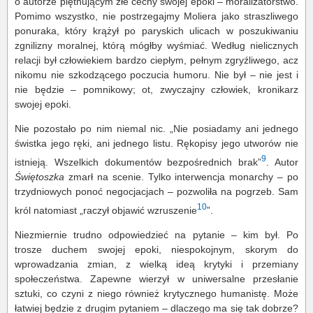
o autorze piętnującym złe cechy swojej epoki – moralizatorstwo.
Pomimo wszystko, nie postrzegajmy Moliera jako straszliwego
ponuraka, który krążył po paryskich ulicach w poszukiwaniu
zgnilizny moralnej, którą mógłby wyśmiać. Według nielicznych
relacji był człowiekiem bardzo ciepłym, pełnym zgryźliwego, acz
nikomu nie szkodzącego poczucia humoru. Nie był – nie jest i
nie będzie – pomnikowy; ot, zwyczajny człowiek, kronikarz
swojej epoki.
Nie pozostało po nim niemal nic. „Nie posiadamy ani jednego
świstka jego ręki, ani jednego listu. Rękopisy jego utworów nie
9
istnieją. Wszelkich dokumentów bezpośrednich brak”
. Autor
Świętoszka
zmarł na scenie. Tylko interwencja monarchy – po
trzydniowych ponoć negocjacjach – pozwoliła na pogrzeb. Sam
10
król natomiast „raczył objawić wzruszenie
”.
Niezmiernie trudno odpowiedzieć na pytanie – kim był. Po
trosze duchem swojej epoki, niespokojnym, skorym do
wprowadzania zmian, z wielką ideą krytyki i przemiany
społeczeństwa. Zapewne wierzył w uniwersalne przesłanie
sztuki, co czyni z niego również krytycznego humanistę. Może
łatwiej będzie z drugim pytaniem – dlaczego ma się tak dobrze?