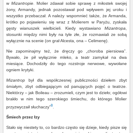
w
Mizantropie
. Molier zdawał sobie sprawę z miłostek swojej
żony, Armandy, jednak pozostawał pod wpływem jej uroku i
wszystko przebaczał. A należy wspomnieć także, że Armanda,
krótko po pojawieniu się wraz z Molierem w Paryżu, zyskała
gęsty wianuszek wielbicieli. Kiedy wystawiano
Mizantropa
,
stosunki między nimi były na tyle złe, że rozmawiali ze sobą
wyłącznie na scenie (on grał Alcesta, ona – Celimenę).
Nie zapominajmy też, że dręczy go „choroba piersiowa”.
Bywało, że pił wyłącznie mleko, a teatr zamykał na dwa
miesiące. Dochodziły do tego rozstroje nerwowe, wywołane
ogniem krytyki.
Mizantrop
był dla współczesnej publiczności dziełem zbyt
śmiałym, zbyt odbiegającym od panujących pojęć o teatrze.
Niektórzy – jak Boileau – zrozumieli, czym jest to dzieło; ogółowi
brakło w nim tego szerokiego śmiechu, do którego Molier
8
przyzwyczaił słuchaczy”
.
Śmiech przez łzy
Stało się niestety to, co bardzo często się dzieje, kiedy pisze się