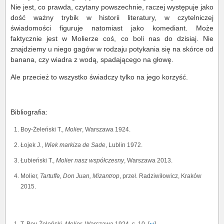
Nie jest, co prawda, czytany powszechnie, raczej występuje jako
dość ważny trybik w historii literatury, w czytelniczej
świadomości figuruje natomiast jako komediant. Może
faktycznie jest w Molierze coś, co boli nas do dzisiaj. Nie
znajdziemy u niego gagów w rodzaju potykania się na skórce od
banana, czy wiadra z wodą, spadającego na głowę.
Ale przecież to wszystko świadczy tylko na jego korzyść.
Bibliografia:
Boy-Żeleński T.,
Molier
, Warszawa 1924.
Łojek J.,
Wiek markiza de Sade
, Lublin 1972.
Łubieński T.,
Molier nasz współczesny
, Warszawa 2013.
Molier,
Tartuffe, Don Juan, Mizantrop
, przeł. Radziwiłowicz, Kraków
2015.
T. Boy-Żeleński,
Molier
, Warszawa 1924, s. 10. [
↩
]