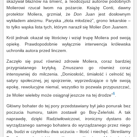
skazywał błaznów na śmierć, a Teodozjusz autorów podobnych
Molierowi rzucał lwom na pożarcie. Książę Conti, dawny
protektor Moliera, grzmiał, że
Don Juan
jest dosłownym
wykładem ateizmu. Paryska „złota młodzież”, grono lekarskie –
to tylko wąska lista tych, którym naraził się Molier
Don Juanem
.
Król jednak okazał się litościwy i wziął trupę Moliera pod swoją
opiekę. Prawdopodobnie wyłącznie interwencja królewska
uchroniła autora przed linczem.
Zaczęło się psuć również zdrowie Moliera, coraz bardziej
przygniatanego krytyką. Zmuszano go również coraz
intensywniej do milczenia. „Doniosłość, śmiałość i celność tej
satyry społecznej, jej spojrzenie, wyprzedzające o tyle swoją
epokę, rewolucyjne niemal, wszystko to pozwala przypuszczać,
6
że Molier wieleby może osiągnął jeszcze na tej drodze”
.
Główny bohater do tej pory przedstawiany był jako ponurak bez
poczucia humoru, takim zostawił go Boy-Żeleński. A tak
naprawdę, dzięki Radziwiłowiczowi, ironiczny dystans do
wyrządzanego samego bohatera do wyrządzanego przez niego
zła, budzi w czytelniku dwa uczucia – litość i niechęć. Skreślamy