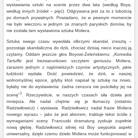
wystawiania sztuki na scenie przez dwa lata (według Boya;
według innych źródeł – pięć). Odgrywana jest za to z lubością
po domach prywatnych. Powiadano, że w pewnym momencie
nie było wieczoru w jednym ze znanych paryskich domów, by
nie została tam wystawiona sztuka Moliera.
Sztuka swego czasu wywołała olbrzymi skandal, zresztą –
pozostaje skandaliczna do dziś, chociaż dzisiaj nieco inaczej ją
czytamy. Oddam jeszcze głos Boyowi-Żeleńskiemu: „Komedia
Tartuffe
jest bezwarunkowo szczytem geniuszu Moliera,
zarazem jednym z najśmielszych czynów artystycznych, jakie
ludzkość wydała. Dość powiedzieć, że dziś, w naszej
wolnomyślnej epoce, gdyby ktoś napisał tę sztukę na nowo,
byłaby nie do wystawienia: żadna cenzura nie puściłaby jej na
3
scenę”
. Rzeczywiście, w naszych czasach siła dzieła jest
mniejsza. Ale nadal chętnie się je tłumaczy (ostatnio
Radziwiłowicz) i wystawia. Radziwiłowicz nadał frazie Moliera
nowego wyrazu – jako że jest aktorem, traktuje tekst ściśle z
wymaganiami sceny. Francuski dramaturg zyskuje zupełnie
nową głębię, Radziwiłowicz silniej niż Boy uwypukla aspekt
uniwersalny, dzięki czemu dzieło Moliera może funkcjonować w