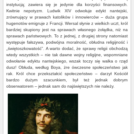
instytucją; zawiera się je jedynie dla korzyści finansowych.
Kwitnie nepotyzm. Ludwik XIV odwołuje edykt nantejski,
zrównujący w prawach katolików i innowierców – duża grupa
hugenotów emigruje z Francji. Wersal słynie z wielkich uczt, król
bardziej skupiony jest na sprawach własnego żołądka, niż na
sprawach państwowych. To z jednej, z drugiej strony natomiast
występuje fałszywa, podwójna moralność, obłudna religijność i
„świętoszkowatość”. A warto dodać, że sprawy religii obchodzą
wtedy wszystkich – nie tak dawne wojny religijne, wspomniane
odwołanie edyktu nantejskiego, wszak toczy się walka o rząd
dusz! Obłuda, według Boya, żre ówczesne społeczeństwo jak
rak. Król chce przekształcić społeczeństwo – darzył Kościół
bardzo dużym szacunkiem, był też jednak dobrym
obserwatorem – jednak sam do najświętszych nie należy.