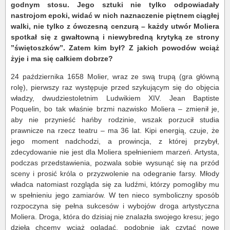
godnym stosu. Jego sztuki nie tylko odpowiadały
nastrojom epoki, widać w nich naznaczenie piętnem ciągłej
walki, nie tylko z ówczesną cenzurą – każdy utwór Moliera
spotkał się z gwałtowną i niewybredną krytyką ze strony
”świętoszków”. Zatem kim był? Z jakich powodów wciąż
żyje i ma się całkiem dobrze?
24 października 1658 Molier, wraz ze swą trupą (gra główną
rolę), pierwszy raz występuje przed szykującym się do objęcia
władzy, dwudziestoletnim Ludwikiem XIV. Jean Baptiste
Poquelin, bo tak właśnie brzmi nazwisko Moliera – zmienił je,
aby nie przynieść hańby rodzinie, wszak porzucił studia
prawnicze na rzecz teatru – ma 36 lat. Kipi energią, czuje, że
jego moment nadchodzi, a prowincja, z której przybył,
zdecydowanie nie jest dla Moliera spełnieniem marzeń. Artysta,
podczas przedstawienia, pozwala sobie wysunąć się na przód
sceny i prosić króla o przyzwolenie na odegranie farsy. Młody
władca natomiast rozgląda się za ludźmi, którzy pomogliby mu
w spełnieniu jego zamiarów. W ten nieco symboliczny sposób
rozpoczyna się pełna sukcesów i wybojów droga artystyczna
Moliera. Droga, która do dzisiaj nie znalazła swojego kresu; jego
dzieła chcemy wciąż oglądać, podobnie jak czytać nowe