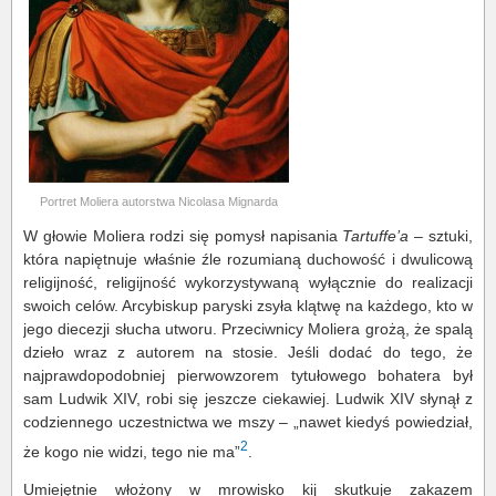
Portret Moliera autorstwa Nicolasa Mignarda
W głowie Moliera rodzi się pomysł napisania
Tartuffe’a
– sztuki,
która napiętnuje właśnie źle rozumianą duchowość i dwulicową
religijność, religijność wykorzystywaną wyłącznie do realizacji
swoich celów. Arcybiskup paryski zsyła klątwę na każdego, kto w
jego diecezji słucha utworu. Przeciwnicy Moliera grożą, że spalą
dzieło wraz z autorem na stosie. Jeśli dodać do tego, że
najprawdopodobniej pierwowzorem tytułowego bohatera był
sam Ludwik XIV, robi się jeszcze ciekawiej. Ludwik XIV słynął z
codziennego uczestnictwa we mszy – „nawet kiedyś powiedział,
2
że kogo nie widzi, tego nie ma”
.
Umiejętnie włożony w mrowisko kij skutkuje zakazem