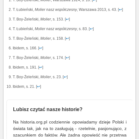
T. Łubieński,
Molier nasz współczesny
, Warszawa 2013, s. 43. [
↩
]
T. Boy-Żeleński,
Molier
, s. 153. [
↩
]
T. Łubieński,
Molier nasz współczesny
, s. 83. [
↩
]
T. Boy-Żeleński,
Molier
, s. 158. [
↩
]
Ibidem, s. 166. [
↩
]
T. Boy-Żeleński,
Molier
, s. 174. [
↩
]
Ibidem, s. 191. [
↩
]
T. Boy-Żeleński,
Molier
, s. 23. [
↩
]
Ibidem, s. 21. [
↩
]
Lubisz czytać nasze historie?
Na historia.org.pl codziennie opowiadamy dzieje Polski i
świata tak, jak na to zasługują - rzetelnie, pasjonująco, z
szacunkiem do faktów. Ale żadna opowieść nie przetrwa