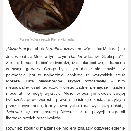
Portret Moliera pędzla Pierre Mignarda
„
Mizantrop
jest obok
Tartuffe’a
szczytem twórczości Moliera (…)
7
Jest w teatrze Moliera tym, czym
Hamlet
w teatrze Szekspira”
.
Z kolei Tomasz Łubieński twierdzi, iż sztuka jest wręcz banalna
w swojej goryczy. Czego by o tym dziele nie mówić – z
pewnością jest to najbardziej osobista ze wszystkich sztuk
Moliera. Lata niewybrednej krytyki pozostawiły w nim
nieusuwalny osad goryczy, którego żadne pieniądze i żaden
mecenat nie mogły wyrzucić. Molier w późnym okresie swojej
twórczości powie wprost – prawda nie istnieje, została przykryta
przez konwenanse, formy towarzyskie i najzwyklejszą obłudę.
Schował się pod postacią Alcesta i z tej pozycji rozgromił
literacko swoich przeciwników.
Również stosunki małżeńskie Moliera znalazły odzwierciedlenie