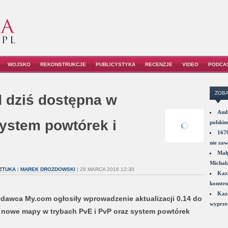
WOJSKO
REKONSTRUKCJE
PUBLICYSTYKA
RECENZJE
VIDEO
PODCA
ZOBA
d dziś dostępna w
Amba
ystem powtórek i
polskim
1670
nie zaw
Małp
Michał
SZTUKA
|
MAREK DROZDOWSKI
| 29 MARCA 2016 12:30
Kazi
konstru
Kazi
dawca My.com ogłosiły wprowadzenie aktualizacji 0.14 do
wyprzed
n. nowe mapy w trybach PvE i PvP oraz system powtórek