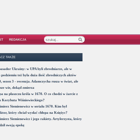
ST
REDAKCJA
CZ TAKŻE
sador Ukrainy: w UPA byli zbrodniarze, ale w
 podziemiu też była duża ilość zbrodniczych aktów
, sezon 3 - recenzja. Adamczycha rusza w świat, ale
sze wie, dokąd zmierza
a na płaszczu króla w 1670. O co chodzi w żarcie z
a Korybuta Wiśniowieckiego?
mierz Siemienowicz w serialu 1670. Kim był
ktor, który chciał wysłać chłopa na Księżyc?
mierz Siemienowicz i jego rakiety. Artylerzysta, który
ził swoją epokę