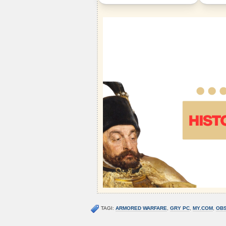
TAGI:
ARMORED WARFARE
,
GRY PC
,
MY.COM
,
OBS