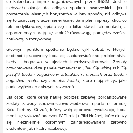
do kalendarza imprez organizowanych przez IHiSM. Jest to
niebywała okazja do odbycia spotkań towarzyskich, jak i
poszerzenia własnych horyzontów w inny sposób, niż odbywa
się to zawyczaj w uczelnianej ławie. Sam plan imprezy, choć co
rok modyfikowany, opiera się na kilku stałych elementach, a
organizatorzy starają się znaleźć równowagę pomiędzy częścią
naukową, a rozrywkową.
Głównym punktem spotkania będzie cykl debat, w których
studenci i pracownicy będą się zastanawiać nad problematyką
biedy i bogactwa w ujęciach interdyscyplinarnych. Zostały
przygotowane dwa panele tematyczne:
„Jak Cię widzą tak Cię
piszą”?
Bieda i bogactwo w artefaktach i mediach
oraz
Bieda i
bogactwo- motor czy hamulec świata,
które mają służyć jako
punkt wyjścia do dalszych rozważań.
Dla osób, które cenią naukę poprzez zabawę, zorganizowane
zostały zawody sprawnościowo-wiedzowe, oparte o formułę
Koła Fortuny. Ci zaś, którzy wolą sportową rywalizację, będą
mogli się wykazać podczas IV Turnieju Piłki Nożnej, który cieszy
się niezmiennie ogromnym zainteresowaniem zarówno
studentów, jak i kadry naukowej.