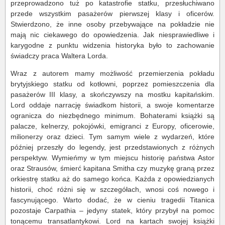
przeprowadzono tuż po katastrofie statku, przesłuchiwano
przede wszystkim pasażerów pierwszej klasy i oficerów.
Stwierdzono, że inne osoby przebywające na pokładzie nie
mają nic ciekawego do opowiedzenia. Jak niesprawiedliwe i
karygodne z punktu widzenia historyka było to zachowanie
świadczy praca Waltera Lorda.
Wraz z autorem mamy możliwość przemierzenia pokładu
brytyjskiego statku od kotłowni, poprzez pomieszczenia dla
pasażerów III klasy, a skończywszy na mostku kapitańskim.
Lord oddaje narrację świadkom historii, a swoje komentarze
ogranicza do niezbędnego minimum. Bohaterami książki są
palacze, kelnerzy, pokojówki, emigranci z Europy, oficerowie,
milionerzy oraz dzieci. Tym samym wiele z wydarzeń, które
później przeszły do legendy, jest przedstawionych z różnych
perspektyw. Wymieńmy w tym miejscu historię państwa Astor
oraz Strausów, śmierć kapitana Smitha czy muzykę graną przez
orkiestrę statku aż do samego końca. Każda z opowiedzianych
historii, choć różni się w szczegółach, wnosi coś nowego i
fascynującego. Warto dodać, że w cieniu tragedii Titanica
pozostaje Carpathia – jedyny statek, który przybył na pomoc
tonącemu transatlantykowi. Lord na kartach swojej książki