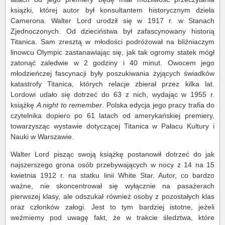
książki, której autor był konsultantem historycznym dzieła
Camerona. Walter Lord urodził się w 1917 r. w Stanach
Zjednoczonych. Od dzieciństwa był zafascynowany historią
Titanica. Sam zresztą w młodości podróżował na bliźniaczym
linowcu Olympic zastanawiając się, jak tak ogromy statek mógł
zatonąć zaledwie w 2 godziny i 40 minut. Owocem jego
młodzieńczej fascynacji były poszukiwania żyjących świadków
katastrofy Titanica, których relacje zbierał przez kilka lat.
Lordowi udało się dotrzeć do 63 z nich, wydając w 1955 r.
książkę
A night to remember
. Polska edycja jego pracy trafia do
czytelnika dopiero po 61 latach od amerykańskiej premiery,
towarzysząc wystawie dotyczącej Titanica w Pałacu Kultury i
Nauki w Warszawie.
Walter Lord pisząc swoją książkę postanowił dotrzeć do jak
najszerszego grona osób przebywających w nocy z 14 na 15
kwietnia 1912 r. na statku linii White Star. Autor, co bardzo
ważne, nie skoncentrował się wyłącznie na pasażerach
pierwszej klasy, ale odszukał również osoby z pozostałych klas
oraz członków załogi. Jest to tym bardziej istotne, jeżeli
weźmiemy pod uwagę fakt, że w trakcie śledztwa, które