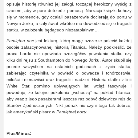
opisuje historię również jej załogi, toczącej heroiczny wyścig z
czasem, aby w porę dotrzeć z pomocą. Narracja książki kończy
się w momencie, gdy ocalali pasażerowie docierają do portu w
Nowym Jorku, a cały świat wkrótce ma dowiedzieć się o tragedii
statku, w założeniu będącego niezatapialnym…
Pamiętna noc
jest lekturą, którą mogę szczerze polecić każdej
osobie zafascynowanej historią Titanica. Należy podkreślić, że
praca Lorda nie opowiada szczegółów powstania statku czy
kilku dni rejsu z Southampton do Nowego Jorku. Autor skupił się
przede wszystkim na ostatnich godzinach z życia statku,
zabierając czytelnika w powieść o odwadze i tchórzostwie,
miłości i nienawiści oraz tragedii i nadziei. Historia statku z linii
White Star, pomimo upływających lat, wciąż fascynuje i
powoduje, że kolejne pokolenia „wchodzą” na pokład Titanica,
aby wraz z jego pasażerami jeszcze raz odbyć dziewiczy rejs do
Stanów Zjednoczonych. Nikt jednak nie czyni tego tak dobrze,
jak amerykański pisarz w
Pamiętnej nocy
.
Plus/Minus: