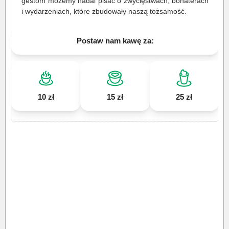
gestom możemy nadal pisać o zwycięstwach, bohaterach
i wydarzeniach, które zbudowały naszą tożsamość.
Postaw nam kawę za:
10 zł
15 zł
25 zł