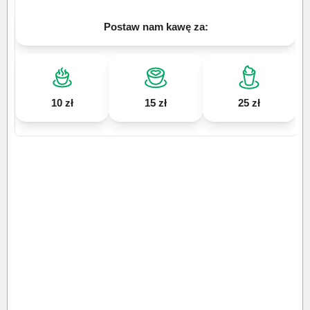
Postaw nam kawę za:
10 zł
15 zł
25 zł