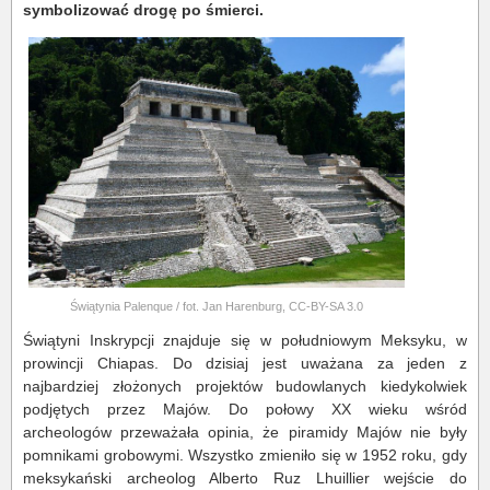
symbolizować drogę po śmierci.
Świątynia Palenque / fot. Jan Harenburg, CC-BY-SA 3.0
Świątyni Inskrypcji znajduje się w południowym Meksyku, w
prowincji Chiapas. Do dzisiaj jest uważana za jeden z
najbardziej złożonych projektów budowlanych kiedykolwiek
podjętych przez Majów. Do połowy XX wieku wśród
archeologów przeważała opinia, że piramidy Majów nie były
pomnikami grobowymi. Wszystko zmieniło się w 1952 roku, gdy
meksykański archeolog Alberto Ruz Lhuillier wejście do