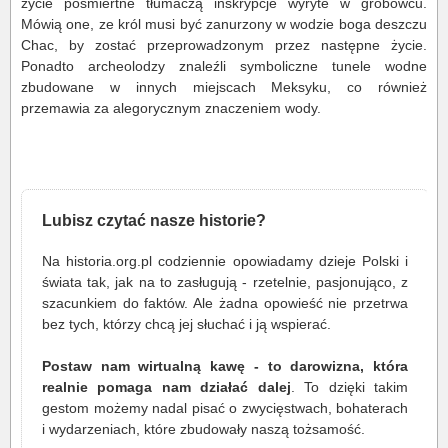
życie pośmiertne tłumaczą inskrypcje wyryte w grobowcu.
Mówią one, ze król musi być zanurzony w wodzie boga deszczu
Chac, by zostać przeprowadzonym przez następne życie.
Ponadto archeolodzy znaleźli symboliczne tunele wodne
zbudowane w innych miejscach Meksyku, co również
przemawia za alegorycznym znaczeniem wody.
Lubisz czytać nasze historie?
Na historia.org.pl codziennie opowiadamy dzieje Polski i
świata tak, jak na to zasługują - rzetelnie, pasjonująco, z
szacunkiem do faktów. Ale żadna opowieść nie przetrwa
bez tych, którzy chcą jej słuchać i ją wspierać.
Postaw nam wirtualną kawę - to darowizna, która
realnie pomaga nam działać dalej
. To dzięki takim
gestom możemy nadal pisać o zwycięstwach, bohaterach
i wydarzeniach, które zbudowały naszą tożsamość.