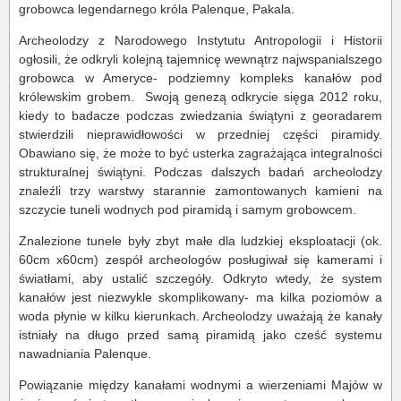
grobowca legendarnego króla Palenque, Pakala.
Archeolodzy z Narodowego Instytutu Antropologii i Historii
ogłosili, że odkryli kolejną tajemnicę wewnątrz najwspanialszego
grobowca w Ameryce- podziemny kompleks kanałów pod
królewskim grobem. Swoją genezą odkrycie sięga 2012 roku,
kiedy to badacze podczas zwiedzania świątyni z georadarem
stwierdzili nieprawidłowości w przedniej części piramidy.
Obawiano się, że może to być usterka zagrażająca integralności
strukturalnej świątyni. Podczas dalszych badań archeolodzy
znaleźli trzy warstwy starannie zamontowanych kamieni na
szczycie tuneli wodnych pod piramidą i samym grobowcem.
Znalezione tunele były zbyt małe dla ludzkiej eksploatacji (ok.
60cm x60cm) zespół archeologów posługiwał się kamerami i
światłami, aby ustalić szczegóły. Odkryto wtedy, że system
kanałów jest niezwykle skomplikowany- ma kilka poziomów a
woda płynie w kilku kierunkach. Archeolodzy uważają że kanały
istniały na długo przed samą piramidą jako cześć systemu
nawadniania Palenque.
Powiązanie między kanałami wodnymi a wierzeniami Majów w