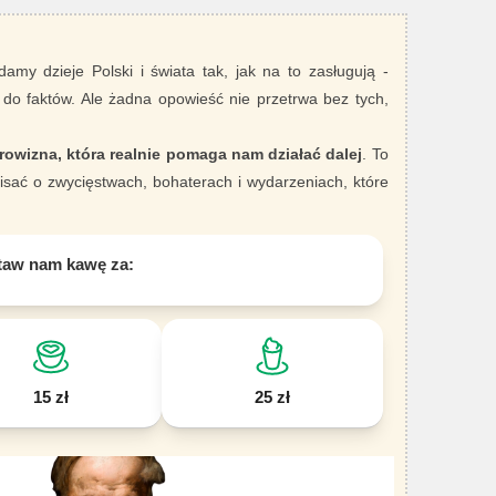
damy dzieje Polski i świata tak, jak na to zasługują -
 do faktów. Ale żadna opowieść nie przetrwa bez tych,
rowizna, która realnie pomaga nam działać dalej
. To
sać o zwycięstwach, bohaterach i wydarzeniach, które
taw nam kawę za:
15 zł
25 zł