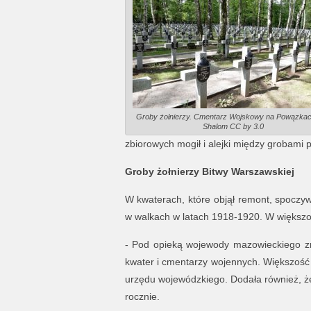
Groby żołnierzy. Cmentarz Wojskowy na Powązkach
Shalom CC by 3.0
zbiorowych mogił i alejki między grobami p
Groby żołnierzy Bitwy Warszawskiej
W kwaterach, które objął remont, spoczyw
w walkach w latach 1918-1920. W większośc
- Pod opieką wojewody mazowieckiego zn
kwater i cmentarzy wojennych. Większość z
urzędu wojewódzkiego. Dodała również, że
rocznie.