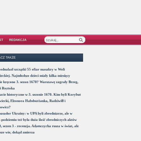
ST
REDAKCJA
CZ TAKŻE
odnalazł szczątki 55 ofiar masakry w Woli
eckiej. Najmłodsze dzieci miały kilka miesięcy
e kręcono 3. sezon 1670? Warszawę zagrały Brzeg,
i Roztoka
acie historyczne w 3. sezonie 1670. Kim byli Korybut
iecki, Eleonora Habsburżanka, Radziwiłł i
nowicz?
sador Ukrainy: w UPA byli zbrodniarze, ale w
 podziemiu też była duża ilość zbrodniczych aktów
, sezon 3 - recenzja. Adamczycha rusza w świat, ale
sze wie, dokąd zmierza