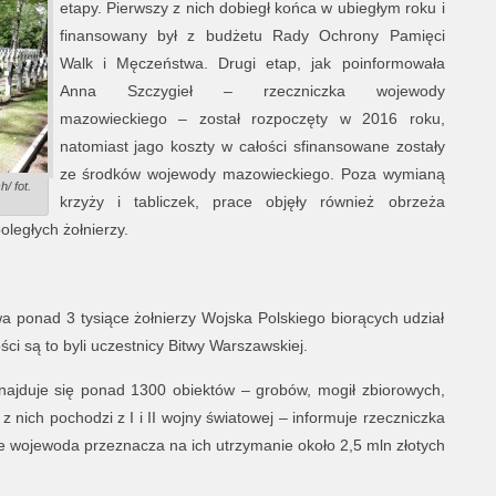
etapy. Pierwszy z nich dobiegł końca w ubiegłym roku i
finansowany był z budżetu Rady Ochrony Pamięci
Walk i Męczeństwa. Drugi etap, jak poinformowała
Anna Szczygieł – rzeczniczka wojewody
mazowieckiego – został rozpoczęty w 2016 roku,
natomiast jago koszty w całości sfinansowane zostały
ze środków wojewody mazowieckiego. Poza wymianą
/ fot.
krzyży i tabliczek, prace objęły również obrzeża
oległych żołnierzy.
a ponad 3 tysiące żołnierzy Wojska Polskiego biorących udział
i są to byli uczestnicy Bitwy Warszawskiej.
ajduje się ponad 1300 obiektów – grobów, mogił zbiorowych,
 nich pochodzi z I i II wojny światowej – informuje rzeczniczka
 wojewoda przeznacza na ich utrzymanie około 2,5 mln złotych