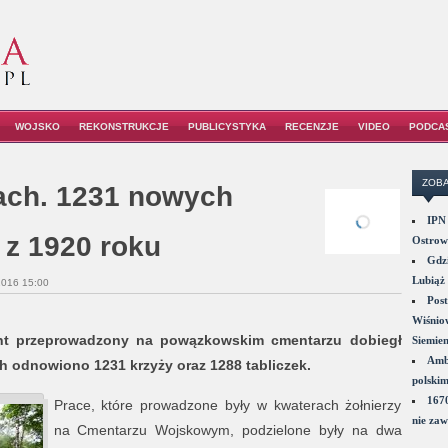
WOJSKO
REKONSTRUKCJE
PUBLICYSTYKA
RECENZJE
VIDEO
PODCA
ZOBA
ch. 1231 nowych
IPN 
 z 1920 roku
Ostrowi
Gdzi
Lubiąż 
2016 15:00
Post
Wiśniow
mont przeprowadzony na powązkowskim cmentarzu dobiegł
Siemie
Amba
h odnowiono 1231 krzyży oraz 1288 tabliczek.
polskim
1670
Prace, które prowadzone były w kwaterach żołnierzy
nie zaw
na Cmentarzu Wojskowym, podzielone były na dwa