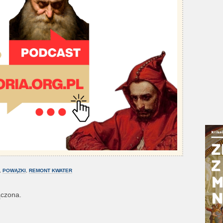
,
POWĄZKI
,
REMONT KWATER
ączona.