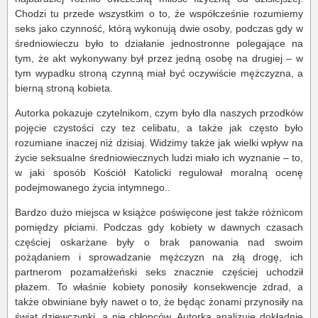
Chodzi tu przede wszystkim o to, że współcześnie rozumiemy
seks jako czynność, którą wykonują dwie osoby, podczas gdy w
średniowieczu było to działanie jednostronne polegające na
tym, że akt wykonywany był przez jedną osobę na drugiej – w
tym wypadku stroną czynną miał być oczywiście mężczyzna, a
bierną stroną kobieta.
Autorka pokazuje czytelnikom, czym było dla naszych przodków
pojęcie czystości czy tez celibatu, a także jak często było
rozumiane inaczej niż dzisiaj. Widzimy także jak wielki wpływ na
życie seksualne średniowiecznych ludzi miało ich wyznanie – to,
w jaki sposób Kościół Katolicki regulował moralną ocenę
podejmowanego życia intymnego..
Bardzo dużo miejsca w książce poświęcone jest także różnicom
pomiędzy płciami. Podczas gdy kobiety w dawnych czasach
częściej oskarżane były o brak panowania nad swoim
pożądaniem i sprowadzanie mężczyzn na złą drogę, ich
partnerom pozamałżeński seks znacznie częściej uchodził
płazem. To właśnie kobiety ponosiły konsekwencje zdrad, a
także obwiniane były nawet o to, że będąc żonami przynosiły na
świat dziewczynki, a nie chłopców. Autorka analizuje dokładnie