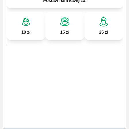
Postaw nam kawę za:
10 zł
15 zł
25 zł