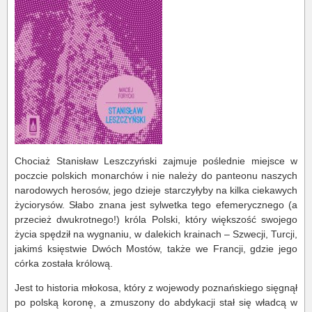
Chociaż Stanisław Leszczyński zajmuje poślednie miejsce w
poczcie polskich monarchów i nie należy do panteonu naszych
narodowych herosów, jego dzieje starczyłyby na kilka ciekawych
życiorysów. Słabo znana jest sylwetka tego efemerycznego (a
przecież dwukrotnego!) króla Polski, który większość swojego
życia spędził na wygnaniu, w dalekich krainach – Szwecji, Turcji,
jakimś księstwie Dwóch Mostów, także we Francji, gdzie jego
córka została królową.
Jest to historia młokosa, który z wojewody poznańskiego sięgnął
po polską koronę, a zmuszony do abdykacji stał się władcą w