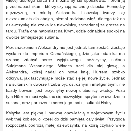
więcej dobrego serca niż można by się spodziewać i broni ją
przed napastnikami, którzy czyhają na cnotę dziecka. Pomiędzy
mężczyzną, a młodą Aleksandrą Lisowską tworzy się
niezrozumiała dla obojga, niemal rodzinna więź, dlatego też na
dziewczynkę nie czeka los niewolnicy, sprzedanej za grosze na
targu. Trafia ona natomiast na Krym, gdzie odnajduje spokój na
dworze tamtejszego sułtana.
Przeznaczeniem Aleksandry nie jest jednak tam zostać. Zostaje
wysłana do Imperium Osmańskiego, gdzie jako odaliska ma
szansę zdobyć serce wyjątkowego mężczyzny, sułtana
Sulejmana Wspaniałego. Władca traci dla niej głowę, a
Aleksandra, której nadał on nowe imię, Hürrem, szybko
odkrywa, jak fascynujące może stać się jej nowe życie. Jednak
na sułtańskim dworze trzeba być ostrożnym i inteligentnym, nie
każdy bowiem jest przychylny nowej ulubienicy władcy. Poza
tym Hürrem musi wykazać się niezwykłym sprytem w uwodzeniu
sułtana, oraz poruszeniu serca jego matki, sułtanki Hafsy.
Książka jest piękną i barwną opowieścią o wyjątkowym życiu
wybitnej kobiety, o której do dziś pamięta cały świat. Przygoda
rozpoczęta podróżą małej dziewczynki, na którą czyhało wiele