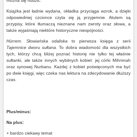
można się nudzić.
Książka jest ładnie wydana, okładka przyciąga wzrok, a dzięki
odpowiedniej czcionce czyta się ją przyjemnie. Atutem są
przypisy, które tłumaczą nieznane nam zwroty oraz słowa, a
także wyjaśniają niektóre historyczne niespójności.
Hürrem. Słowiańska odaliska
to pierwsza księga z serii
Tajemnice dworu sułtana
. To dobra wiadomość dla wszystkich
tych, którzy chcą bliżej poznać historię nie tylko tej właśnie
sułtanki, ale także innych wybitnych kobiet: jej córki Mihrimah
oraz synowej Nurbanu. Każdej z kobiet poświęconych ma być
po dwie księgi, więc czeka nas lektura na zdecydowanie dłuższy
czas.
Plus/minus:
Na plus:
+ bardzo ciekawy temat