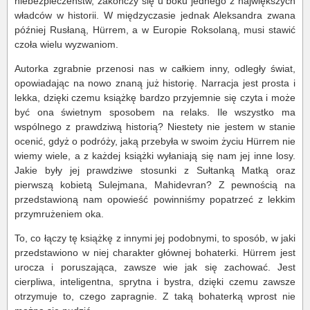
niebezpieczeństw, zakończy się u boku jednego z największych
władców w historii. W międzyczasie jednak Aleksandra zwana
później Rusłaną, Hürrem, a w Europie Roksolaną, musi stawić
czoła wielu wyzwaniom.
Autorka zgrabnie przenosi nas w całkiem inny, odległy świat,
opowiadając na nowo znaną już historię. Narracja jest prosta i
lekka, dzięki czemu książkę bardzo przyjemnie się czyta i może
być ona świetnym sposobem na relaks. Ile wszystko ma
wspólnego z prawdziwą historią? Niestety nie jestem w stanie
ocenić, gdyż o podróży, jaką przebyła w swoim życiu Hürrem nie
wiemy wiele, a z każdej książki wyłaniają się nam jej inne losy.
Jakie były jej prawdziwe stosunki z Sułtanką Matką oraz
pierwszą kobietą Sulejmana, Mahidevran? Z pewnością na
przedstawioną nam opowieść powinniśmy popatrzeć z lekkim
przymrużeniem oka.
To, co łączy tę książkę z innymi jej podobnymi, to sposób, w jaki
przedstawiono w niej charakter głównej bohaterki. Hürrem jest
urocza i poruszająca, zawsze wie jak się zachować. Jest
cierpliwa, inteligentna, sprytna i bystra, dzięki czemu zawsze
otrzymuje to, czego zapragnie. Z taką bohaterką wprost nie