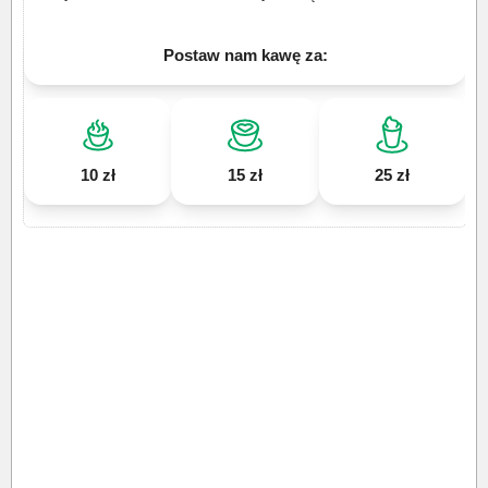
Postaw nam kawę za:
10 zł
15 zł
25 zł