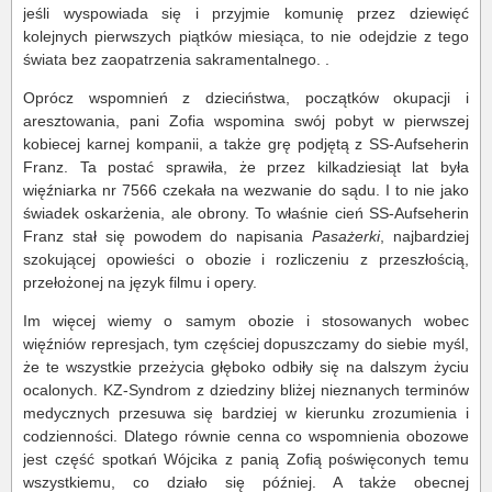
jeśli wyspowiada się i przyjmie komunię przez dziewięć
kolejnych pierwszych piątków miesiąca, to nie odejdzie z tego
świata bez zaopatrzenia sakramentalnego. .
Oprócz wspomnień z dzieciństwa, początków okupacji i
aresztowania, pani Zofia wspomina swój pobyt w pierwszej
kobiecej karnej kompanii, a także grę podjętą z SS-Aufseherin
Franz. Ta postać sprawiła, że przez kilkadziesiąt lat była
więźniarka nr 7566 czekała na wezwanie do sądu. I to nie jako
świadek oskarżenia, ale obrony. To właśnie cień SS-Aufseherin
Franz stał się powodem do napisania
Pasażerki
, najbardziej
szokującej opowieści o obozie i rozliczeniu z przeszłością,
przełożonej na język filmu i opery.
Im więcej wiemy o samym obozie i stosowanych wobec
więźniów represjach, tym częściej dopuszczamy do siebie myśl,
że te wszystkie przeżycia głęboko odbiły się na dalszym życiu
ocalonych. KZ-Syndrom z dziedziny bliżej nieznanych terminów
medycznych przesuwa się bardziej w kierunku zrozumienia i
codzienności. Dlatego równie cenna co wspomnienia obozowe
jest część spotkań Wójcika z panią Zofią poświęconych temu
wszystkiemu, co działo się później. A także obecnej