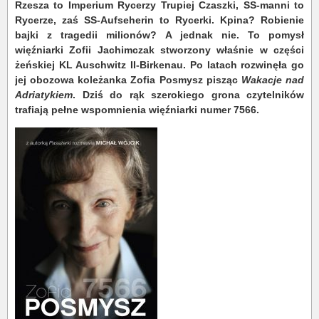
Rzesza to Imperium Rycerzy Trupiej Czaszki, SS-manni to
Rycerze, zaś SS-Aufseherin to Rycerki. Kpina? Robienie
bajki z tragedii milionów? A jednak nie. To pomysł
więźniarki Zofii Jachimczak stworzony właśnie w części
żeńskiej KL Auschwitz II-Birkenau. Po latach rozwinęła go
jej obozowa koleżanka Zofia Posmysz pisząc
Wakacje nad
Adriatykiem
. Dziś do rąk szerokiego grona czytelników
trafiają pełne wspomnienia więźniarki numer 7566.