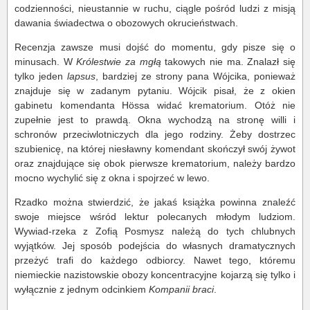
codzienności, nieustannie w ruchu, ciągle pośród ludzi z misją
dawania świadectwa o obozowych okrucieństwach.
Recenzja zawsze musi dojść do momentu, gdy pisze się o
minusach. W
Królestwie za mgłą
takowych nie ma. Znalazł się
tylko jeden
lapsus
, bardziej ze strony pana Wójcika, ponieważ
znajduje się w zadanym pytaniu. Wójcik pisał, że z okien
gabinetu komendanta Hössa widać krematorium. Otóż nie
zupełnie jest to prawdą. Okna wychodzą na stronę willi i
schronów przeciwlotniczych dla jego rodziny. Żeby dostrzec
szubienicę, na której niesławny komendant skończył swój żywot
oraz znajdujące się obok pierwsze krematorium, należy bardzo
mocno wychylić się z okna i spojrzeć w lewo.
Rzadko można stwierdzić, że jakaś książka powinna znaleźć
swoje miejsce wśród lektur polecanych młodym ludziom.
Wywiad-rzeka z Zofią Posmysz należą do tych chlubnych
wyjątków. Jej sposób podejścia do własnych dramatycznych
przeżyć trafi do każdego odbiorcy. Nawet tego, któremu
niemieckie nazistowskie obozy koncentracyjne kojarzą się tylko i
wyłącznie z jednym odcinkiem
Kompanii braci
.