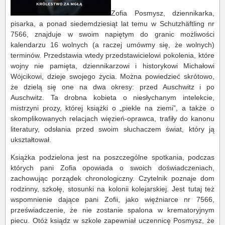
Zofia Posmysz, dziennikarka,
pisarka, a ponad siedemdziesiąt lat temu w Schutzhäftling nr
7566, znajduje w swoim napiętym do granic możliwości
kalendarzu 16 wolnych (a raczej umówmy się, że wolnych)
terminów. Przedstawia wtedy przedstawicielowi pokolenia, które
wojny nie pamięta, dziennikarzowi i historykowi Michałowi
Wójcikowi, dzieje swojego życia. Można powiedzieć skrótowo,
że dzielą się one na dwa okresy: przed Auschwitz i po
Auschwitz. Ta drobna kobieta o niesłychanym intelekcie,
mistrzyni prozy, której książki o „piekle na ziemi”, a także o
skomplikowanych relacjach więzień-oprawca, trafiły do kanonu
literatury, odsłania przed swoim słuchaczem świat, który ją
ukształtował.
Książka podzielona jest na poszczególne spotkania, podczas
których pani Zofia opowiada o swoich doświadczeniach,
zachowując porządek chronologiczny. Czytelnik poznaje dom
rodzinny, szkołę, stosunki na kolonii kolejarskiej. Jest tutaj też
wspomnienie dające pani Zofii, jako więźniarce nr 7566,
przeświadczenie, że nie zostanie spalona w krematoryjnym
piecu. Otóż ksiądz w szkole zapewniał uczennicę Posmysz, że