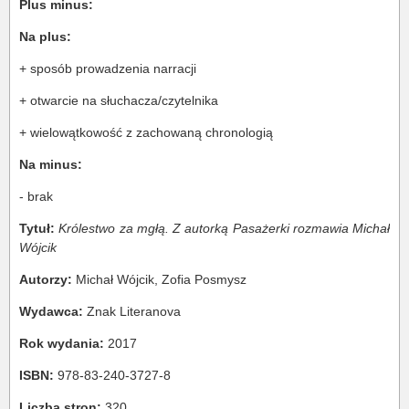
Plus minus:
Na plus:
+ sposób prowadzenia narracji
+ otwarcie na słuchacza/czytelnika
+ wielowątkowość z zachowaną chronologią
Na minus:
- brak
Tytuł:
Królestwo za mgłą. Z autorką Pasażerki rozmawia Michał
Wójcik
Autorzy:
Michał Wójcik, Zofia Posmysz
Wydawca:
Znak Literanova
Rok wydania:
2017
ISBN:
978-83-240-3727-8
Liczba stron:
320