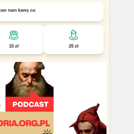
taw nam kawę za:
15 zł
25 zł