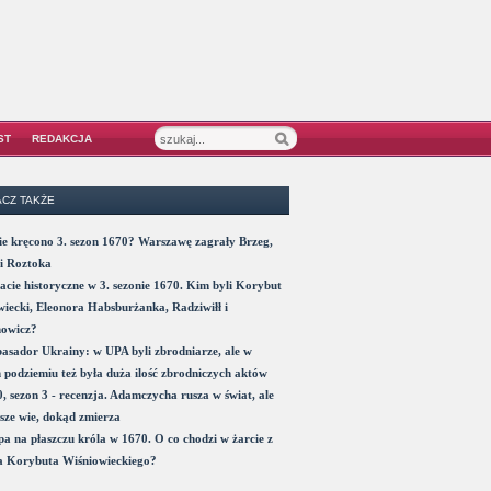
ST
REDAKCJA
CZ TAKŻE
e kręcono 3. sezon 1670? Warszawę zagrały Brzeg,
i Roztoka
acie historyczne w 3. sezonie 1670. Kim byli Korybut
iecki, Eleonora Habsburżanka, Radziwiłł i
nowicz?
sador Ukrainy: w UPA byli zbrodniarze, ale w
 podziemiu też była duża ilość zbrodniczych aktów
, sezon 3 - recenzja. Adamczycha rusza w świat, ale
sze wie, dokąd zmierza
a na płaszczu króla w 1670. O co chodzi w żarcie z
a Korybuta Wiśniowieckiego?