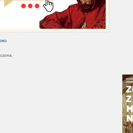
ENCI
ączona.