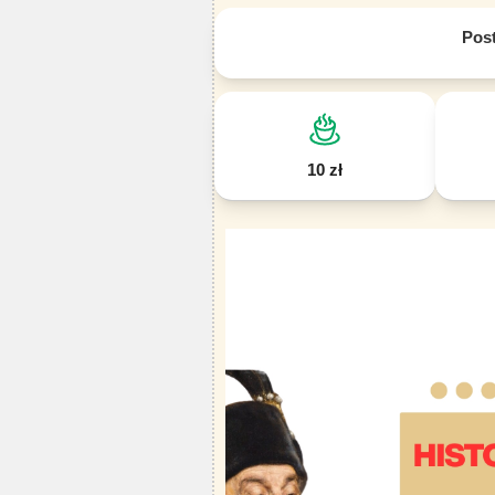
Pos
10 zł