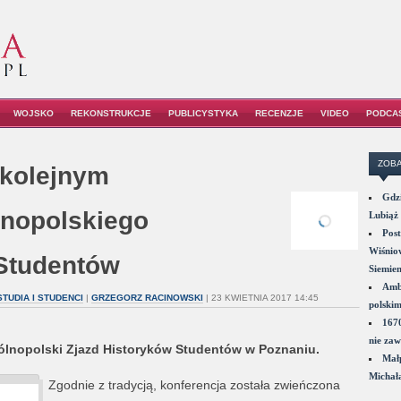
WOJSKO
REKONSTRUKCJE
PUBLICYSTYKA
RECENZJE
VIDEO
PODCA
ZOBA
 kolejnym
Gdzi
lnopolskiego
Lubiąż 
Post
Wiśniow
 Studentów
Siemie
Amba
STUDIA I STUDENCI
|
GRZEGORZ RACINOWSKI
| 23 KWIETNIA 2017 14:45
polskim
1670
nie zaw
ólnopolski Zjazd Historyków Studentów w Poznaniu.
Małp
Michał
Zgodnie z tradycją, konferencja została zwieńczona