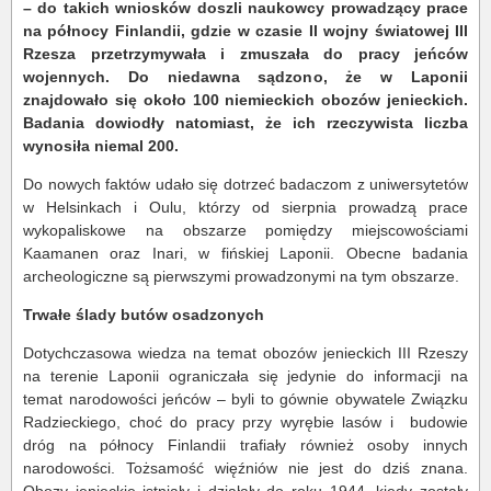
– do takich wniosków doszli naukowcy prowadzący prace
na północy Finlandii, gdzie w czasie II wojny światowej III
Rzesza przetrzymywała i zmuszała do pracy jeńców
wojennych. Do niedawna sądzono, że w Laponii
znajdowało się około 100 niemieckich obozów jenieckich.
Badania dowiodły natomiast, że ich rzeczywista liczba
wynosiła niemal 200.
Do nowych faktów udało się dotrzeć badaczom z uniwersytetów
w Helsinkach i Oulu, którzy od sierpnia prowadzą prace
wykopaliskowe na obszarze pomiędzy miejscowościami
Kaamanen oraz Inari, w fińskiej Laponii. Obecne badania
archeologiczne są pierwszymi prowadzonymi na tym obszarze.
Trwałe ślady butów osadzonych
Dotychczasowa wiedza na temat obozów jenieckich III Rzeszy
na terenie Laponii ograniczała się jedynie do informacji na
temat narodowości jeńców – byli to gównie obywatele Związku
Radzieckiego, choć do pracy przy wyrębie lasów i budowie
dróg na północy Finlandii trafiały również osoby innych
narodowości. Tożsamość więźniów nie jest do dziś znana.