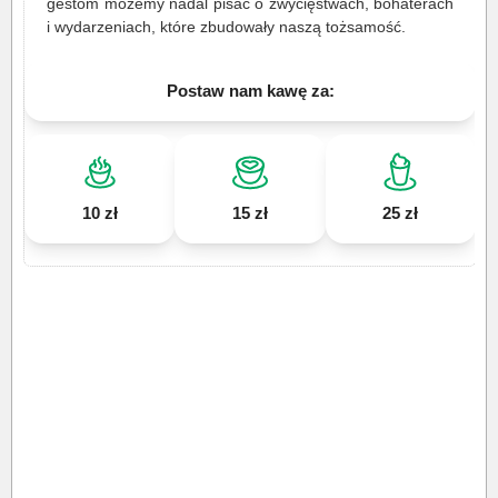
gestom możemy nadal pisać o zwycięstwach, bohaterach
i wydarzeniach, które zbudowały naszą tożsamość.
Postaw nam kawę za:
10 zł
15 zł
25 zł