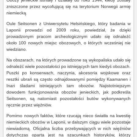
Obozy jenieckie istniały i działały do roku 1944, kiedy zostały
zniszczone przez wycofującą się na terytorium Norwegii armię
niemiecką.
Oule Seitsonen z Uniwersytetu Helsińskiego, który badania w
Laponii prowadzi od 2009 roku, powiedział, że dzięki
prowadzonym pracom archeologicznym udało się odnaleźć
około 100 nowych miejsc obozowych, o których wcześniej nie
wiedziano.
Na obszarach, na których prowadzone są wykopaliska udało się
odnaleźć wiele pozostałości po istniejących tam kiedyś obozach.
Puszki po konserwach, naczynia, akcesoria wojskowe oraz
resztki ubrań są często odnajdowanymi pomiędzy Kaamanen i
Inari śladami istniejących tam obozów. Najistotniejszym
dowodem funkcjonowania obozów jenieckich, jak podkreśla
Seitsonen, są natomiast pozostałości butów wykonywanych
ręcznie przez więźniów.
Pomimo nowych faktów, które rzucają nieco światła na kwestię
niemieckich obozów w Laponii, w dalszym ciągu wiele pozostaje
niewiadomą. Oficjalna liczba przebywających w nich więźniów
dotychczas oparta jest na szacunkach historyków, którzy