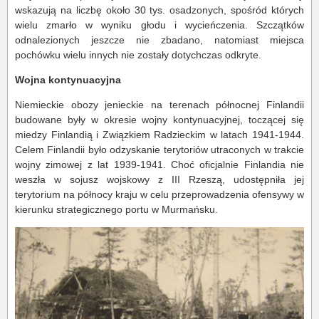
wskazują na liczbę około 30 tys. osadzonych, spośród których
wielu zmarło w wyniku głodu i wycieńczenia. Szczątków
odnalezionych jeszcze nie zbadano, natomiast miejsca
pochówku wielu innych nie zostały dotychczas odkryte.
Wojna kontynuacyjna
Niemieckie obozy jenieckie na terenach północnej Finlandii
budowane były w okresie wojny kontynuacyjnej, toczącej się
miedzy Finlandią i Związkiem Radzieckim w latach 1941-1944.
Celem Finlandii było odzyskanie terytoriów utraconych w trakcie
wojny zimowej z lat 1939-1941. Choć oficjalnie Finlandia nie
weszła w sojusz wojskowy z III Rzeszą, udostępniła jej
terytorium na północy kraju w celu przeprowadzenia ofensywy w
kierunku strategicznego portu w Murmańsku.