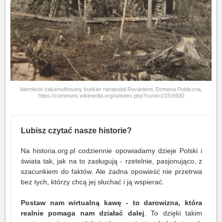
Niemiecki zakamuflowany bunkier nieopodal Rovaniemi, Domena Publiczna,
https://commons.wikimedia.org/w/index.php?curid=13316930
Lubisz czytać nasze historie?
Na historia.org.pl codziennie opowiadamy dzieje Polski i
świata tak, jak na to zasługują - rzetelnie, pasjonująco, z
szacunkiem do faktów. Ale żadna opowieść nie przetrwa
bez tych, którzy chcą jej słuchać i ją wspierać.
Postaw nam wirtualną kawę - to darowizna, która
realnie pomaga nam działać dalej
. To dzięki takim