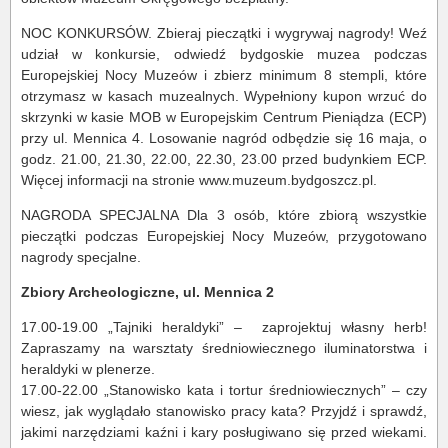
NOC KONKURSÓW. Zbieraj pieczątki i wygrywaj nagrody! Weź
udział w konkursie, odwiedź bydgoskie muzea podczas
Europejskiej Nocy Muzeów i zbierz minimum 8 stempli, które
otrzymasz w kasach muzealnych. Wypełniony kupon wrzuć do
skrzynki w kasie MOB w Europejskim Centrum Pieniądza (ECP)
przy ul. Mennica 4. Losowanie nagród odbędzie się 16 maja, o
godz. 21.00, 21.30, 22.00, 22.30, 23.00 przed budynkiem ECP.
Więcej informacji na stronie www.muzeum.bydgoszcz.pl.
NAGRODA SPECJALNA Dla 3 osób, które zbiorą wszystkie
pieczątki podczas Europejskiej Nocy Muzeów, przygotowano
nagrody specjalne.
Zbiory Archeologiczne, ul. Mennica 2
17.00-19.00 „Tajniki heraldyki” – zaprojektuj własny herb!
Zapraszamy na warsztaty średniowiecznego iluminatorstwa i
heraldyki w plenerze.
17.00-22.00 „Stanowisko kata i tortur średniowiecznych” – czy
wiesz, jak wyglądało stanowisko pracy kata? Przyjdź i sprawdź,
jakimi narzędziami kaźni i kary posługiwano się przed wiekami.