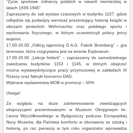
”Życie sportowe żołnierzy polskich w niewoli niemieckiej w
latach 1939-1945”
Zapraszamy do sali wystaw czasowych w budynku 1157, gdzie
odbędzie się podwójny wernisaż prezentujący historię książki w
obozach jenieckich Wehrmachtu oraz polskiego sportu i
wychowania fizycznego, w którym uczestniczyli polscy jeńcy
wojenni.
17.00-20.00 „Odkryj tajemnicę D.A.G. Fabrik Bromberg” – gra
terenowa, która rozgrywana jest na terenie Exploseum.
17.00-20.00 „Lekcja historii” – zapraszamy do samodzielnego
zwiedzania budynków 1153 i 1145, w których obejrzeć
można wystawydotyczące pracy przymusowej w zakładach III
Rzeszy oraz fabryki koncernu DAG.
Wybrane wydawnictwa MOB w promocji – 50%
Uwaga!
Ze względu na duże zainteresowanie zwiedzających
ekspozycjami prezentowanymi w Muzeum Okręgowym im.
Leona Wyczółkowskiego w Bydgoszczy podczas Europejskiej
Nocy Muzeów, dla Państwa komfortu w obcowaniu ze sztuką i
historią, po raz pierwszy w tym roku organizator wprowadza