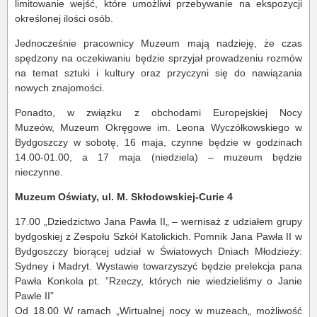
limitowanie wejść, które umożliwi przebywanie na ekspozycji
określonej ilości osób.
Jednocześnie pracownicy Muzeum mają nadzieję, że czas
spędzony na oczekiwaniu będzie sprzyjał prowadzeniu rozmów
na temat sztuki i kultury oraz przyczyni się do nawiązania
nowych znajomości.
Ponadto, w związku z obchodami Europejskiej Nocy
Muzeów, Muzeum Okręgowe im. Leona Wyczółkowskiego w
Bydgoszczy w sobotę, 16 maja, czynne będzie w godzinach
14.00-01.00, a 17 maja (niedziela) – muzeum będzie
nieczynne.
Muzeum Oświaty, ul. M. Skłodowskiej-Curie 4
17.00 „Dziedzictwo Jana Pawła II„ – wernisaż z udziałem grupy
bydgoskiej z Zespołu Szkół Katolickich. Pomnik Jana Pawła II w
Bydgoszczy biorącej udział w Światowych Dniach Młodzieży:
Sydney i Madryt. Wystawie towarzyszyć będzie prelekcja pana
Pawła Konkola pt. ”Rzeczy, których nie wiedzieliśmy o Janie
Pawle II”
Od 18.00 W ramach „Wirtualnej nocy w muzeach„ możliwość