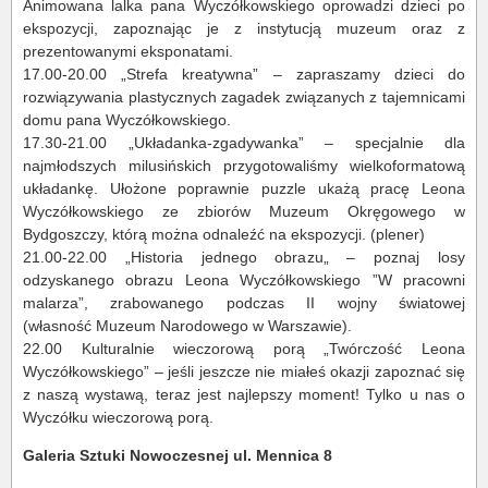
Animowana lalka pana Wyczółkowskiego oprowadzi dzieci po
ekspozycji, zapoznając je z instytucją muzeum oraz z
prezentowanymi eksponatami.
17.00-20.00 „Strefa kreatywna” – zapraszamy dzieci do
rozwiązywania plastycznych zagadek związanych z tajemnicami
domu pana Wyczółkowskiego.
17.30-21.00 „Układanka-zgadywanka” – specjalnie dla
najmłodszych milusińskich przygotowaliśmy wielkoformatową
układankę. Ułożone poprawnie puzzle ukażą pracę Leona
Wyczółkowskiego ze zbiorów Muzeum Okręgowego w
Bydgoszczy, którą można odnaleźć na ekspozycji. (plener)
21.00-22.00 „Historia jednego obrazu„ – poznaj losy
odzyskanego obrazu Leona Wyczółkowskiego ”W pracowni
malarza”, zrabowanego podczas II wojny światowej
(własność Muzeum Narodowego w Warszawie).
22.00 Kulturalnie wieczorową porą „Twórczość Leona
Wyczółkowskiego” – jeśli jeszcze nie miałeś okazji zapoznać się
z naszą wystawą, teraz jest najlepszy moment! Tylko u nas o
Wyczółku wieczorową porą.
Galeria Sztuki Nowoczesnej ul. Mennica 8