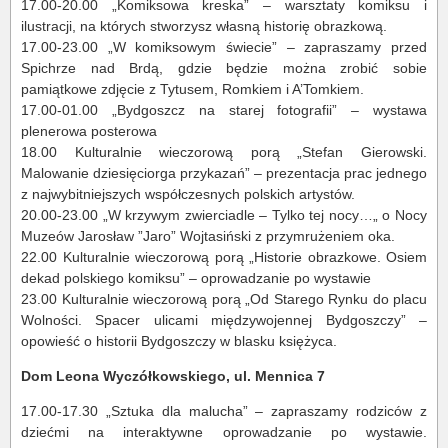
17.00-20.00 „Komiksowa kreska” – warsztaty komiksu i
ilustracji, na których stworzysz własną historię obrazkową.
17.00-23.00 „W komiksowym świecie” – zapraszamy przed
Spichrze nad Brdą, gdzie będzie można zrobić sobie
pamiątkowe zdjęcie z Tytusem, Romkiem i A’Tomkiem.
17.00-01.00 „Bydgoszcz na starej fotografii” – wystawa
plenerowa posterowa
18.00 Kulturalnie wieczorową porą „Stefan Gierowski.
Malowanie dziesięciorga przykazań” – prezentacja prac jednego
z najwybitniejszych współczesnych polskich artystów.
20.00-23.00 „W krzywym zwierciadle – Tylko tej nocy…„ o Nocy
Muzeów Jarosław ”Jaro” Wojtasiński z przymrużeniem oka.
22.00 Kulturalnie wieczorową porą „Historie obrazkowe. Osiem
dekad polskiego komiksu” – oprowadzanie po wystawie
23.00 Kulturalnie wieczorową porą „Od Starego Rynku do placu
Wolności. Spacer ulicami międzywojennej Bydgoszczy” –
opowieść o historii Bydgoszczy w blasku księżyca.
Dom Leona Wyczółkowskiego, ul. Mennica 7
17.00-17.30 „Sztuka dla malucha” – zapraszamy rodziców z
dziećmi na interaktywne oprowadzanie po wystawie.