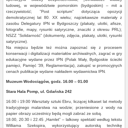
ludowej„ w województwie pomorskim (bydgoskim) – mit a
rzeczywistość; ”Post scriptum” dotycząca opozycji
demokratycznej lat 80. XX wieku; najciekawsze materiały z
zasobu Delegatury IPN w Bydgoszczy (plakaty, ulotki, afisze,
fotografie, mapy, rysunki satyryczne, znaczki z okresu PRL);
NSZZ ”Solidarność” (dokumenty, zdjęcia, plakaty, ulotki, rysunki
satyryczne).
Na miejscu będzie też można zapoznać się z procesem
konserwacji i digitalizacji materiałów archiwalnych, zagrać w gry
edukacyjne wydane przez IPN (Polak Mały, Bydgoskie ścieżki
pamięci, Pamięć ’39, Reglamentacja), zakupić w promocyjnych
cenach publikacje wydane nakładem wydawnictwa IPN.
Muzeum Wodociągów, godz. 16.00 – 01.00
Stara Hala Pomp, ul. Gdańska 242
16.00 i 19.00 Warsztaty sztuki Ebru, liczącej kilkaset lat metody
tradycyjnego malarstwa na wodzie; przeniesione z wody na
papier obrazy uczestnicy będą mogli zabrać ze sobą.
18.00, 20.30 i 22.45 „Hamlet” – lalkowy spektakl według tekstu
Williama Szekspira, wykorzystujący autorską technikę