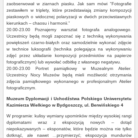
zaobserwował w ziarnach piasku. Jak sam mówi ”Fotografie
zestawiłem w triplety, które przedstawiają zmiany kompozycji
piaskowych o widocznej polaryzacji w dwóch przeciwstawnych
kierunkach – chaosu i harmonii.”
20.00-23.00 Poznajemy warsztat fotografa analogowego.
Uczestnicy będą mogli zapoznać się z techniką wykonywania
powiększeń czarno-białych oraz samodzielnie wykonać zdjęcie
w technice luksografii (technika polegająca na wykonywaniu
zdjęć przez układanie kompozycji przedmiotów na papierze
fotograficznym) lub wywołać odbitkę z własnego negatywu.
20.00-23.00 Portret pamiątkowy w Muzealnym Atelier.
Uczestnicy Nocy Muzeów będą mieli możliwość otrzymania
zdjęcia pamiątkowego wykonanego w profesjonalnym Atelier
fotograficznym.
Muzeum Dyplomacji i Uchodźstwa Polskiego Uniwersytetu
Kazimierza Wielkiego w Bydgoszczy, ul. Berwińskiego 4
W programie: kulisy wymiany upominków między wysokiej rangi
dyplomatami wraz z ekspozycją nowych – dotąd
niepokazywanych – eksponatów, które będzie można nie tylko
dotknąć, ale nawet …przymierzyć; ekspozycja mundurów