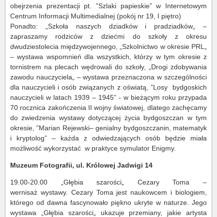
obejrzenia prezentacji pt. ”Szlaki papieskie” w Internetowym
Centrum Informacji Multimedialnej (pokój nr 19, I piętro)
Ponadto: „Szkoła naszych dziadków i pradziadków„ –
zapraszamy rodziców z dziećmi do szkoły z okresu
dwudziestolecia międzywojennego, „Szkolnictwo w okresie PRL„
– wystawa wspomnień dla wszystkich, którzy w tym okresie z
tornistrem na plecach wędrowali do szkoły, „Drogi zdobywania
zawodu nauczyciela„ – wystawa przeznaczona w szczególności
dla nauczycieli i osób związanych z oświatą, ”Losy bydgoskich
nauczycieli w latach 1939 – 1945” - w bieżącym roku przypada
70 rocznica zakończenia II wojny światowej, dlatego zachęcamy
do zwiedzenia wystawy dotyczącej życia bydgoszczan w tym
okresie, ”Marian Rejewski– genialny bydgoszczanin, matematyk
i kryptolog” – każda z odwiedzających osób będzie miała
możliwość wykorzystać w praktyce symulator Enigmy.
Muzeum Fotografii, ul. Królowej Jadwigi 14
19.00-20.00 „Głębia szarości„ Cezary Toma –
wernisaż wystawy. Cezary Toma jest naukowcem i biologiem,
którego od dawna fascynowało piękno ukryte w naturze. Jego
wystawa „Głębia szarości„ ukazuje przemiany, jakie artysta