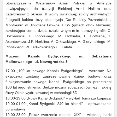
Stowarzyszenia Weteranów Armii Polskiej w Ameryce
nawiązujących do tradycji Błękitnej Armii Hallera oraz
bateldresów z okresu II wojny światowej; zbiory archiwalnych
fotografii, kabina ciszy, ekspozycja „Dar Rodziny Poznańskich z
Montrealu” w Bibliotece Głównej UKW (gmach obok Muzeum)
zawierająca cenne dzieła sztuki, w tym m.in. obrazy i grafiki O.
Boznańskiej, F. Topolskiego, M. Gottlieba, L. Gottlieba, T.
Axentowicza, J.P. Norblina, A. Orłowskiego, A. Gierymskiego, M.
Płońskiego, W. Terlikowskiego i J. Fałata.
Muzeum Kanału Bydgoskiego im. Sebastiana
Malinowskiego, ul. Nowogrodzka 3
17.00 „100 lat nowego Kanału Bydgoskiego” – wernisaż. Na
ekspozycji zostaną zaprezentowane dzieje budowy oraz
funkcjonowanie nowego Kanału Bydgoskiego na przestrzeni
100 lat jego istnienia. Będzie można zobaczyć również makietę
śluzy Okole wydrukowanej w technologii 3D
18.00-19.00 „Nowy Kanał Bydgoski” – wykład Tomasza Izajasza
19.00-01.00 „Kanał Bydgoski. 240 lat historii” – oprowadzanie
po wystawie
19.00-23.00 „Pokaz tworzenia modelu XIX” – wiecznej barki