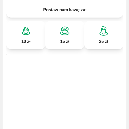
Postaw nam kawę za:
10 zł
15 zł
25 zł