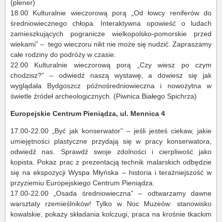
(plener)
18.00 Kulturalnie wieczorową porą „Od łowcy reniferów do
średniowiecznego chłopa. Interaktywna opowieść o ludach
zamieszkujących pogranicze wielkopolsko-pomorskie przed
wiekami” – tego wieczoru nikt nie może się nudzić. Zapraszamy
całe rodziny do podróży w czasie.
22.00 Kulturalnie wieczorową porą „Czy wiesz po czym
chodzisz?” – odwiedź naszą wystawę, a dowiesz się jak
wyglądała Bydgoszcz późnośredniowieczna i nowożytna w
świetle źródeł archeologicznych. (Piwnica Białego Spichrza)
Europejskie Centrum Pieniądza, ul. Mennica 4
17.00-22.00 „Być jak konserwator” – jeśli jesteś ciekaw, jakie
umiejętności plastyczne przydają się w pracy konserwatora,
odwiedź nas. Sprawdź swoje zdolności i cierpliwość jako
kopista. Pokaz prac z prezentacją technik malarskich odbędzie
się na ekspozycji Wyspa Młyńska – historia i teraźniejszość w
przyziemiu Europejskiego Centrum Pieniądza.
17.00-22.00 „Osada średniowieczna” – odtwarzamy dawne
warsztaty rzemieślników! Tylko w Noc Muzeów: stanowisko
kowalskie, pokazy składania kolczugi, praca na krośnie tkackim