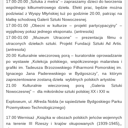
17.00-20.00 „Sztuka z metra” – zapraszamy dzieci do tworzenia
wspólnego kilkumetrowego dzieła. Efekt prac, będzie można
podziwiać z Wyspy Młyńskiej tuż po godzinie 20.00, patrząc na
klatkę schodową Galerii Sztuki Nowoczesnej.
17.00-01.00 „Obecni w kulturze – projekt partycypacyjny” –
wyjątkowy pokaz jednego eksponatu. (antresola)
17.00-01.00 „Muzeum Utracone” – prezentacja filmu o
utraconych dziełach sztuki. Projekt Fundacji Sztuki Ad Artis.
(antresola)
20.00 Kulturalnie wieczorową porą – kuratorskie oprowadzanie
po wystawie „Kolekcja polskiego, współczesnego malarstwa i
grafiki im. Tadeusza Brzozowskiego Filharmonii Pomorskiej im.
Ignacego Jana Paderewskiego w Bydgoszczy”, na którym
zaprezentowane zostaną dzieła wybitnych polskich artystów.
21.00 Kulturalnie wieczorową porą „Galeria Sztuki
Nowoczesnej” – dla miłośników sztuki polskiej XX i XXI w.
Exploseum, ul. Alfreda Nobla (w sąsiedztwie Bydgoskiego Parku
Przemysłowo-Technologicznego)
17.00 Wernisaż „Książka w obozach polskich jeńców wojennych
na terenie III Rzeszy i krajów okupowanych (1939-1945)„,