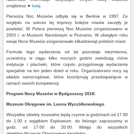
znajdziesz ➤
tutaj
.
Pierwsza Noc Muzeów odbyła się w Berlinie w 1997. Ze
względu na sukces tej imprezy kolejne miasta zaczęły je
powielać. W Polsce pierwszą Noc Muzeów zorganizowano w
2003 r. w Muzeum Narodowym w Poznaniu. W ubiegłym roku
swoje Noce Muzeów zorganizowało kilkadziesiąt polskich miast.
Formuła tego wydarzenia od lat pozostaje niezmienna,
uczestnicy w ciągu kilku nocnych godzin zwiedzają różne
instytucje i placówki, które często przygotowuję wydarzenia
specjalnie na ten jeden dzień w roku. Organizatorami nocy są
władze samorządowe, które koordynują przedsięwzięcie w
ramach swoich kompetencji.
Program Nocy Muzeów w Bydgoszczy 2018:
Muzeum Okręgowe im. Leona Wyczółkowskiego
Wszystkie obiekty muzealne będą czynne w godzinach od 17.00
do 1.00 z wyjątkiem Exploseum, do którego zapraszamy w
godz. od 17.00 do 20.00. Wstęp do wszystkich
obiektów Muzeum Okręgowego bezpłatny.