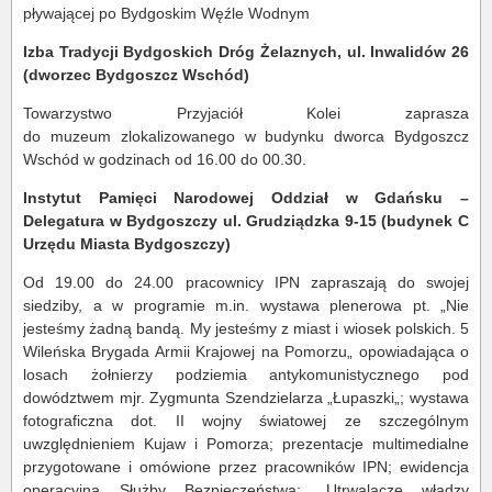
pływającej po Bydgoskim Węźle Wodnym
Izba Tradycji Bydgoskich Dróg Żelaznych, ul. Inwalidów 26
(dworzec Bydgoszcz Wschód)
Towarzystwo Przyjaciół Kolei zaprasza
do muzeum zlokalizowanego w budynku dworca Bydgoszcz
Wschód w godzinach od 16.00 do 00.30.
Instytut Pamięci Narodowej Oddział w Gdańsku –
Delegatura w Bydgoszczy ul. Grudziądzka 9-15 (budynek C
Urzędu Miasta Bydgoszczy)
Od 19.00 do 24.00 pracownicy IPN zapraszają do swojej
siedziby, a w programie m.in. wystawa plenerowa pt. „Nie
jesteśmy żadną bandą. My jesteśmy z miast i wiosek polskich. 5
Wileńska Brygada Armii Krajowej na Pomorzu„ opowiadająca o
losach żołnierzy podziemia antykomunistycznego pod
dowództwem mjr. Zygmunta Szendzielarza „Łupaszki„; wystawa
fotograficzna dot. II wojny światowej ze szczególnym
uwzględnieniem Kujaw i Pomorza; prezentacje multimedialne
przygotowane i omówione przez pracowników IPN; ewidencja
operacyjna Służby Bezpieczeństwa; „Utrwalacze władzy