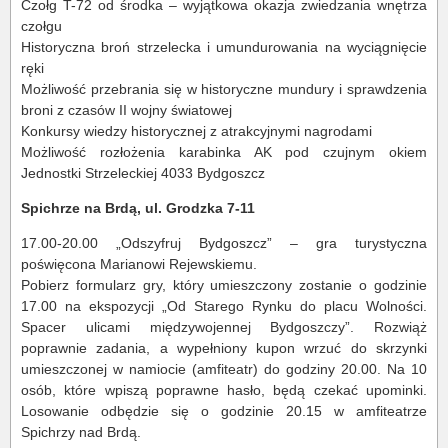
Czołg T-72 od środka – wyjątkowa okazja zwiedzania wnętrza
czołgu
Historyczna broń strzelecka i umundurowania na wyciągnięcie
ręki
Możliwość przebrania się w historyczne mundury i sprawdzenia
broni z czasów II wojny światowej
Konkursy wiedzy historycznej z atrakcyjnymi nagrodami
Możliwość rozłożenia karabinka AK pod czujnym okiem
Jednostki Strzeleckiej 4033 Bydgoszcz
Spichrze na Brdą, ul. Grodzka 7-11
17.00-20.00 „Odszyfruj Bydgoszcz” – gra turystyczna
poświęcona Marianowi Rejewskiemu.
Pobierz formularz gry, który umieszczony zostanie o godzinie
17.00 na ekspozycji „Od Starego Rynku do placu Wolności.
Spacer ulicami międzywojennej Bydgoszczy”. Rozwiąż
poprawnie zadania, a wypełniony kupon wrzuć do skrzynki
umieszczonej w namiocie (amfiteatr) do godziny 20.00. Na 10
osób, które wpiszą poprawne hasło, będą czekać upominki.
Losowanie odbędzie się o godzinie 20.15 w amfiteatrze
Spichrzy nad Brdą.