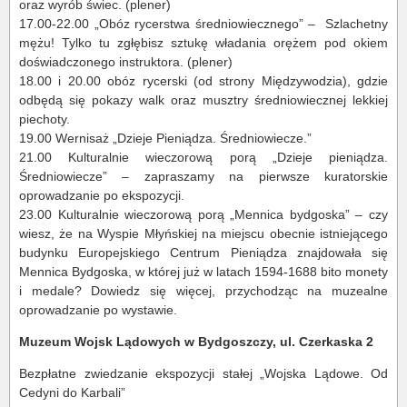
oraz wyrób świec. (plener)
17.00-22.00 „Obóz rycerstwa średniowiecznego” – Szlachetny
mężu! Tylko tu zgłębisz sztukę władania orężem pod okiem
doświadczonego instruktora. (plener)
18.00 i 20.00 obóz rycerski (od strony Międzywodzia), gdzie
odbędą się pokazy walk oraz musztry średniowiecznej lekkiej
piechoty.
19.00 Wernisaż „Dzieje Pieniądza. Średniowiecze.”
21.00 Kulturalnie wieczorową porą „Dzieje pieniądza.
Średniowiecze” – zapraszamy na pierwsze kuratorskie
oprowadzanie po ekspozycji.
23.00 Kulturalnie wieczorową porą „Mennica bydgoska” – czy
wiesz, że na Wyspie Młyńskiej na miejscu obecnie istniejącego
budynku Europejskiego Centrum Pieniądza znajdowała się
Mennica Bydgoska, w której już w latach 1594-1688 bito monety
i medale? Dowiedz się więcej, przychodząc na muzealne
oprowadzanie po wystawie.
Muzeum Wojsk Lądowych w Bydgoszczy, ul. Czerkaska 2
Bezpłatne zwiedzanie ekspozycji stałej „Wojska Lądowe. Od
Cedyni do Karbali”