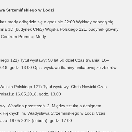
wa Strzemińskiego w Łodzi
kaz mody odbędzie się o godzinie 22:00 Wykłady odbędą się
 Kina 3D (budynek CNiS) Wojska Polskiego 121, budynek główny
a Centrum Promocji Mody
lskiego 121) Tytuł wystawy: 50 lat 50 dzieł Czas trwania: 10–
018, godz. 13.00 Opis: wystawa tkaniny unikatowej ze zbiorów
ul. Wojska Polskiego 121) Tytuł wystawy: Chris Nowicki Czas
nisażu: 16.05.2018, godz. 13.00
tawy: Wspólna przestrzeń_2. Między sztuką a designem.
 Pięknych im. Władysława Strzemińskiego w Łodzi Czas
sażu: 19.05.2018 (sobota), godz. 17.00