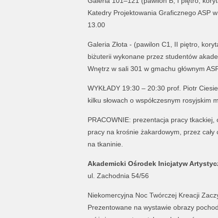
Galeria 101–121 (pawilon B, I piętro, kor
Katedry Projektowania Graficznego ASP w
13.00
Galeria Złota - (pawilon C1, II piętro, kor
biżuterii wykonane przez studentów akade
Wnętrz w sali 301 w gmachu głównym ASP.
WYKŁADY 19:30 – 20:30 prof. Piotr Ciesie
kilku słowach o współczesnym rosyjskim m
PRACOWNIE: prezentacja pracy tkackiej, o
pracy na krośnie żakardowym, przez cały 
na tkaninie.
Akademicki Ośrodek Inicjatyw Artysty
ul. Zachodnia 54/56
Niekomercyjna Noc Twórczej Kreacji Zac
Prezentowane na wystawie obrazy pochodz