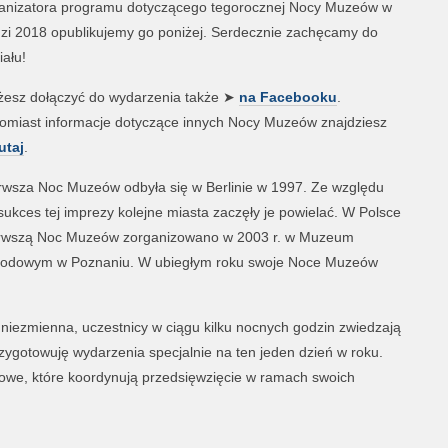
anizatora programu dotyczącego tegorocznej Nocy Muzeów w
zi 2018 opublikujemy go poniżej. Serdecznie zachęcamy do
iału!
esz dołączyć do wydarzenia także ➤
na Facebooku
.
omiast informacje dotyczące innych Nocy Muzeów znajdziesz
utaj
.
rwsza Noc Muzeów odbyła się w Berlinie w 1997. Ze względu
sukces tej imprezy kolejne miasta zaczęły je powielać. W Polsce
rwszą Noc Muzeów zorganizowano w 2003 r. w Muzeum
odowym w Poznaniu. W ubiegłym roku swoje Noce Muzeów
 niezmienna, uczestnicy w ciągu kilku nocnych godzin zwiedzają
przygotowuję wydarzenia specjalnie na ten jeden dzień w roku.
we, które koordynują przedsięwzięcie w ramach swoich