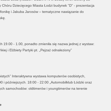
y Chóru Dziecięcego Miasta Łodzi budynek ”D” - prezentacja
z Monikę i Jakuba Jarosów – tematyczne nawiązanie do
skę.
 19.00 - 1.00, ponadto zmieniła się nazwa jednej z wystaw:
iej i Elżbiety Partyki pt. „Pejzaż odnaleziony”
stych” Interaktywna wystawa komputerów osobistych,
 90 i późniejszych. 18:00 - 22:00 „Automobilklub Łódzki oraz
ych samochodów: oldtimerów i youngtimerów na terenie
e