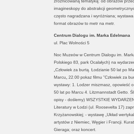
zróżnicowaną tematyką: od obrazów przedst
imagineskopy do abstrakcji geometrycznych
często nagradzana i wyróżniana; wystawa w
format obrazów to metr na metr.
Centrum Dialogu im. Marka Edelmana
ul. Plac Wolności 5
Noc Muzeów w Centrum Dialogu im. Mark
Polskiego 83, park Ocalałych) na wydarze
„Człowiek za burtą. Łodzianie 50 lat po Ma
Marcu„ 22.00 pokaz filmu ”Człowiek za bu
wystawy: 1. Lodzer miszmasz, opowieść o ż
50 lat po Marcu 4. Litzmannstadt Getto. Śl
opisy - doślemy) WSZYSTKIE WYDARZENI
Literatury w Łodzi (ul. Roosevelta 17) zapr
Krzyżanowskiej; - wystawę „Układ wertykal
artystów z Niemiec, Węgier i Francji. Kura
Gieraga; oraz koncert.