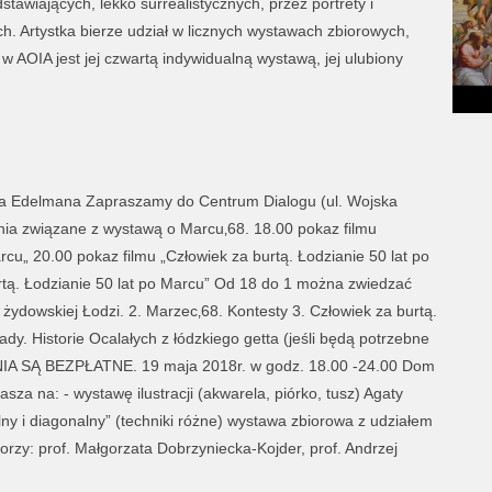
awiających, lekko surrealistycznych, przez portrety i
. Artystka bierze udział w licznych wystawach zbiorowych,
 AOIA jest jej czwartą indywidualną wystawą, jej ulubiony
a Edelmana Zapraszamy do Centrum Dialogu (ul. Wojska
nia związane z wystawą o Marcu‚68. 18.00 pokaz filmu
rcu„ 20.00 pokaz filmu „Człowiek za burtą. Łodzianie 50 lat po
rtą. Łodzianie 50 lat po Marcu” Od 18 do 1 można zwiedzać
ydowskiej Łodzi. 2. Marzec‚68. Kontesty 3. Człowiek za burtą.
ady. Historie Ocalałych z łódzkiego getta (jeśli będą potrzebne
A SĄ BEZPŁATNE. 19 maja 2018r. w godz. 18.00 -24.00 Dom
asza na: - wystawę ilustracji (akwarela, piórko, tusz) Agaty
ny i diagonalny” (techniki różne) wystawa zbiorowa z udziałem
torzy: prof. Małgorzata Dobrzyniecka-Kojder, prof. Andrzej