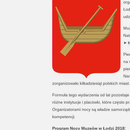
org
Łod
udz
Moż
Nat
➤
t
Pie
na 
pie
Nar
zorganizowało kilkadziesiąt polskich miast.
Formuła tego wydarzenia od lat pozostaje
różne instytucje i placówki, które często 
Organizatorami nocy są władze samorządo
kompetencji.
Program Nocy Muzeów w Łodzi 2018: