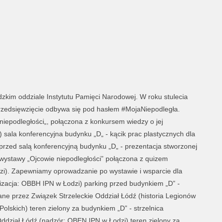
zkim oddziale Instytutu Pamięci Narodowej. W roku stulecia
przedsięwzięcie odbywa się pod hasłem #MojaNiepodległa.
iepodległości„, połączona z konkursem wiedzy o jej
 sala konferencyjna budynku „D„ - kącik prac plastycznych dla
l przed salą konferencyjną budynku „D„ - prezentacja stworzonej
wystawy „Ojcowie niepodległości” połączona z quizem
zi). Zapewniamy oprowadzanie po wystawie i wsparcie dla
izacja: OBBH IPN w Łodzi) parking przed budynkiem „D” -
wane przez Związek Strzeleckie Oddział Łódź (historia Legionów
lskich) teren zielony za budynkiem „D” - strzelnica
ddział Łódź (nadzór: OBEN IPN w Łodzi) teren zielony za