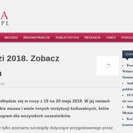
WOJSKO
REKONSTRUKCJE
PUBLICYSTYKA
RECENZJE
VIDEO
PODCA
ZOBA
i 2018. Zobacz
Post
m
Wiśniow
Siemie
Amba
:44
polskim
1670
będzie się w nocy z 19 na 20 maja 2018. W jej ramach
nie zaw
Małp
ie muzea i wiele innych instytucji kulturalnych, które
Michał
ogram dla wszystkich uczestników.
Kazi
konstru
 tylko poznamy szczegóły dotyczące przygotowanego przez