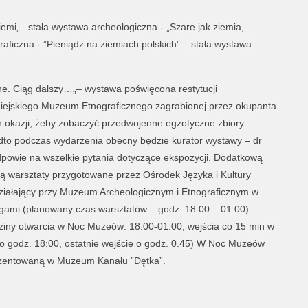
iemi„ –stała wystawa archeologiczna - „Szare jak ziemia,
aficzna - ”Pieniądz na ziemiach polskich” – stała wystawa
e. Ciąg dalszy…„– wystawa poświęcona restytucji
Miejskiego Muzeum Etnograficznego zagrabionej przez okupanta
h okazji, żeby zobaczyć przedwojenne egzotyczne zbiory
to podczas wydarzenia obecny będzie kurator wystawy – dr
dpowie na wszelkie pytania dotyczące ekspozycji. Dodatkową
ą warsztaty przygotowane przez Ośrodek Języka i Kultury
ziałający przy Muzeum Archeologicznym i Etnograficznym w
rigami (planowany czas warsztatów – godz. 18.00 – 01.00).
iny otwarcia w Noc Muzeów: 18:00-01:00, wejścia co 15 min w
o godz. 18:00, ostatnie wejście o godz. 0.45) W Noc Muzeów
ezentowaną w Muzeum Kanału ”Dętka”.