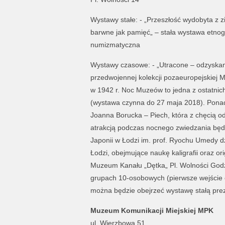
Wystawy stałe: - „Przeszłość wydobyta z z
barwne jak pamięć„ – stała wystawa etnogr
numizmatyczna
Wystawy czasowe: - „Utracone – odzyskan
przedwojennej kolekcji pozaeuropejskiej 
w 1942 r. Noc Muzeów to jedna z ostatnic
(wystawa czynna do 27 maja 2018). Ponad
Joanna Borucka – Piech, która z chęcią o
atrakcją podczas nocnego zwiedzania będ
Japonii w Łodzi im. prof. Ryochu Umedy d
Łodzi, obejmujące naukę kaligrafii oraz o
Muzeum Kanału „Dętka„ Pl. Wolności Godz
grupach 10-osobowych (pierwsze wejście 
można będzie obejrzeć wystawę stałą pr
Muzeum Komunikacji Miejskiej MPK
ul. Wierzbowa 51