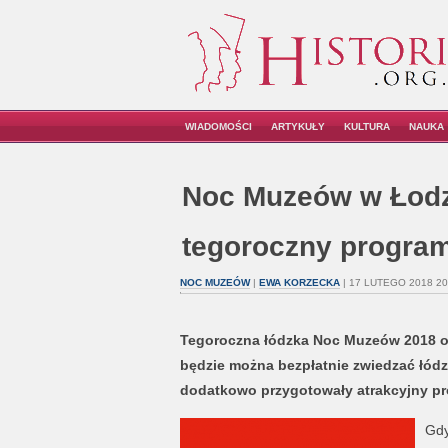
WIADOMOŚCI
ARTYKUŁY
KULTURA
NAUKA
Noc Muzeów w Łodz
tegoroczny progra
NOC MUZEÓW
|
EWA KORZECKA
| 17 LUTEGO 2018 20
Tegoroczna łódzka Noc Muzeów 2018 od
będzie można bezpłatnie zwiedzać łódzk
dodatkowo przygotowały atrakcyjny pr
Gdy