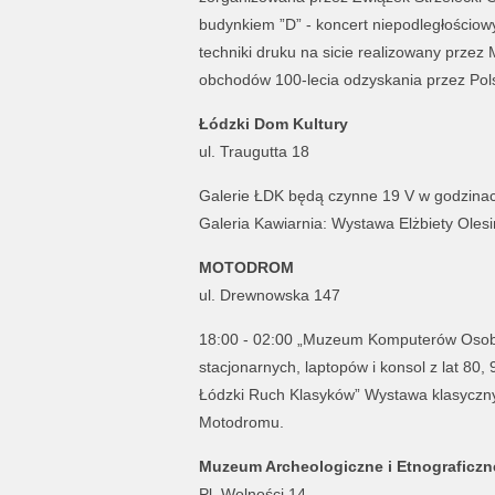
budynkiem ”D” - koncert niepodległościow
techniki druku na sicie realizowany prze
obchodów 100-lecia odzyskania przez Pol
Łódzki Dom Kultury
ul. Traugutta 18
Galerie ŁDK będą czynne 19 V w godzinach
Galeria Kawiarnia: Wystawa Elżbiety Olesińk
MOTODROM
ul. Drewnowska 147
18:00 - 02:00 „Muzeum Komputerów Osobi
stacjonarnych, laptopów i konsol z lat 80,
Łódzki Ruch Klasyków” Wystawa klasyczn
Motodromu.
Muzeum Archeologiczne i Etnograficzn
Pl. Wolności 14