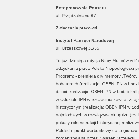
Fotopracownia Portretu
ul. Przędzalniana 67
Zwiedzanie pracowni.
Instytut Pamięci Narodowej
ul. Orzeszkowej 31/35
To już dziesiąta edycja Nocy Muzeów w łód
odzyskania przez Polskę Niepodległości 
Program: - premiera gry memory „Twórcy n
bohaterach (realizacja: OBEN IPN w Łodzi)
dzieci (realizacja: OBEN IPN w Łodzi) hal
w Oddziale IPN w Szczecinie zewnętrznej 
historycznym (realizacja: OBEN IPN w Łod
najmłodszych w rozwiązywaniu quizu (real
pokazy rekonstrukcji historycznej realizo
Polskich, punkt werbunkowy do Legionów Po
zorganizowana przez Związek Strzelecki O