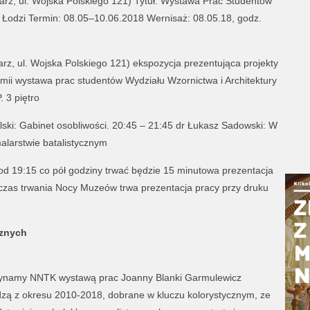
ytarz, ul. Wojska Polskiego 121) Tytuł: Wystawa Prac Studentów
 Łodzi Termin: 08.05–10.06.2018 Wernisaż: 08.05.18, godz.
ytarz, ul. Wojska Polskiego 121) ekspozycja prezentująca projekty
mii wystawa prac studentów Wydziału Wzornictwa i Architektury
 3 piętro
lski: Gabinet osobliwości. 20:45 – 21:45 dr Łukasz Sadowski: W
alarstwie batalistycznym
d 19:15 co pół godziny trwać będzie 15 minutowa prezentacja
czas trwania Nocy Muzeów trwa prezentacja pracy przy druku
cznych
zynamy NNTK wystawą prac Joanny Blanki Garmulewicz
ą z okresu 2010-2018, dobrane w kluczu kolorystycznym, ze