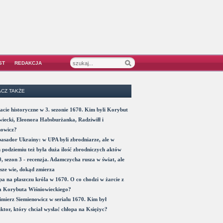
ST
REDAKCJA
CZ TAKŻE
acie historyczne w 3. sezonie 1670. Kim byli Korybut
iecki, Eleonora Habsburżanka, Radziwiłł i
nowicz?
sador Ukrainy: w UPA byli zbrodniarze, ale w
 podziemiu też była duża ilość zbrodniczych aktów
, sezon 3 - recenzja. Adamczycha rusza w świat, ale
sze wie, dokąd zmierza
a na płaszczu króla w 1670. O co chodzi w żarcie z
a Korybuta Wiśniowieckiego?
mierz Siemienowicz w serialu 1670. Kim był
ktor, który chciał wysłać chłopa na Księżyc?