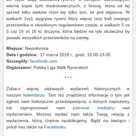
wierne kopie tych średniowiecznych, z bronią, która od tej
sprzed kilku wieków różni się tylko tym, że jest stępiona. W
walkach 1vs1 wygrywa rycerz który więcej razy trafi swojego
przeciwnika w określonym regulaminem czasie, w walkach 5 vs
5 czy 16 vs 16 to drużyna, która będzie na tyle skuteczna by
powalić wszystkich przeciwników na ziemię.
Miejsce:
Niepołomice
Data i godzina:
17 marca 2018 r., godz. 10.00-19.00
Szczegóły:
facebook.com
Organizator:
Polska Liga Walk Rycerskich
* * *
Zobacz więcej ciekawych wydarzeń historycznych w
naszym
kalendarzu
. Tam też znajdziesz informacje o tym jak
zgłosić nam historyczne przedsięwzięcia, o których napiszemy
lub zaproponować nam
patronat medialny
nad
wydarzeniem. Możesz wysłać nam także Twoją relację z
wydarzenia, którą chętnie opublikujemy. Bądź na bieżąco i
polub nas także na
Facebooku
.