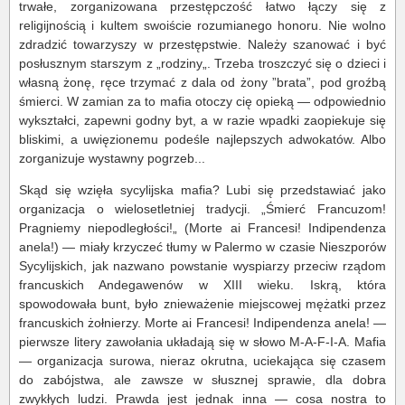
trwałe, zorganizowana przestępczość łatwo łączy się z
religijnością i kultem swoiście rozumianego honoru. Nie wolno
zdradzić towarzyszy w przestępstwie. Należy szanować i być
posłusznym starszym z „rodziny„. Trzeba troszczyć się o dzieci i
własną żonę, ręce trzymać z dala od żony ”brata”, pod groźbą
śmierci. W zamian za to mafia otoczy cię opieką — odpowiednio
wykształci, zapewni godny byt, a w razie wpadki zaopiekuje się
bliskimi, a uwięzionemu podeśle najlepszych adwokatów. Albo
zorganizuje wystawny pogrzeb...
Skąd się wzięła sycylijska mafia? Lubi się przedstawiać jako
organizacja o wielosetletniej tradycji. „Śmierć Francuzom!
Pragniemy niepodległości!„ (Morte ai Francesi! Indipendenza
anela!) — miały krzyczeć tłumy w Palermo w czasie Nieszporów
Sycylijskich, jak nazwano powstanie wyspiarzy przeciw rządom
francuskich Andegawenów w XIII wieku. Iskrą, która
spowodowała bunt, było znieważenie miejscowej mężatki przez
francuskich żołnierzy. Morte ai Francesi! Indipendenza anela! —
pierwsze litery zawołania układają się w słowo M-A-F-I-A. Mafia
— organizacja surowa, nieraz okrutna, uciekająca się czasem
do zabójstwa, ale zawsze w słusznej sprawie, dla dobra
zwykłych ludzi. Prawda jest jednak inna — cosa nostra to