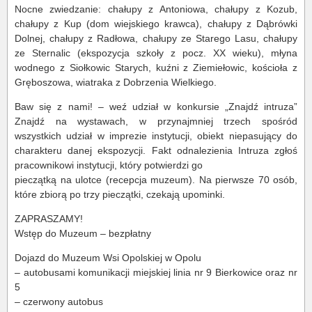
Nocne zwiedzanie: chałupy z Antoniowa, chałupy z Kozub,
chałupy z Kup (dom wiejskiego krawca), chałupy z Dąbrówki
Dolnej, chałupy z Radłowa, chałupy ze Starego Lasu, chałupy
ze Sternalic (ekspozycja szkoły z pocz. XX wieku), młyna
wodnego z Siołkowic Starych, kuźni z Ziemiełowic, kościoła z
Gręboszowa, wiatraka z Dobrzenia Wielkiego.
Baw się z nami! – weź udział w konkursie „Znajdź intruza”
Znajdź na wystawach, w przynajmniej trzech spośród
wszystkich udział w imprezie instytucji, obiekt niepasujący do
charakteru danej ekspozycji. Fakt odnalezienia Intruza zgłoś
pracownikowi instytucji, który potwierdzi go
pieczątką na ulotce (recepcja muzeum). Na pierwsze 70 osób,
które zbiorą po trzy pieczątki, czekają upominki.
ZAPRASZAMY!
Wstęp do Muzeum – bezpłatny
Dojazd do Muzeum Wsi Opolskiej w Opolu
– autobusami komunikacji miejskiej linia nr 9 Bierkowice oraz nr
5
– czerwony autobus