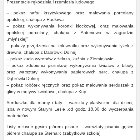
Prezentacje rękodzieła i rzemiosła ludowego:
– pokaz haftu krzyżykowego oraz malowania porcelany
opolskiej, chałupa z Radłowa
– pokaz wykonywania koronki klockowej, oraz malowania
opolskiej porcelany, chałupa z Antoniowa w zagrodzie
„młyńskiej”
– pokazy przędzenia na kołowrotku oraz wykonywania łyżek z
drewna, chałupa z Dąbrówki Dolnej
– pokaz kucia wyrobów z żelaza, kuźnia z Ziemiełowic
– pokaz zdobienia pierników, wykonywania kwiatów z bibuły
oraz warsztaty wykonywania papierowych serc, chałupa z
Dąbrówki Dolnej
– pokaz robótek ręcznych oraz pokaz malowania serduszek z
gliny w motywy kwiatowe, chałupa z Kup
Serduszko dla mamy i taty – warsztaty plastyczne dla dzieci,
izba w nowym Starym Lesie ‚od godz. 18.30 do wyczerpania
materiałów
Listy miłosne gęsim piórem pisane – warsztaty pisania gęsim
piórem chałupa ze Sternalic (zabytkowa szkoła)