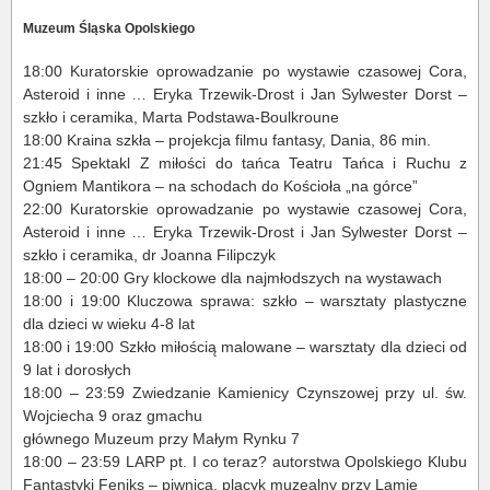
Muzeum Śląska Opolskiego
18:00 Kuratorskie oprowadzanie po wystawie czasowej Cora,
Asteroid i inne … Eryka Trzewik-Drost i Jan Sylwester Dorst –
szkło i ceramika, Marta Podstawa-Boulkroune
18:00 Kraina szkła – projekcja filmu fantasy, Dania, 86 min.
21:45 Spektakl Z miłości do tańca Teatru Tańca i Ruchu z
Ogniem Mantikora – na schodach do Kościoła „na górce”
22:00 Kuratorskie oprowadzanie po wystawie czasowej Cora,
Asteroid i inne … Eryka Trzewik-Drost i Jan Sylwester Dorst –
szkło i ceramika, dr Joanna Filipczyk
18:00 – 20:00 Gry klockowe dla najmłodszych na wystawach
18:00 i 19:00 Kluczowa sprawa: szkło – warsztaty plastyczne
dla dzieci w wieku 4-8 lat
18:00 i 19:00 Szkło miłością malowane – warsztaty dla dzieci od
9 lat i dorosłych
18:00 – 23:59 Zwiedzanie Kamienicy Czynszowej przy ul. św.
Wojciecha 9 oraz gmachu
głównego Muzeum przy Małym Rynku 7
18:00 – 23:59 LARP pt. I co teraz? autorstwa Opolskiego Klubu
Fantastyki Feniks – piwnica, placyk muzealny przy Lamie