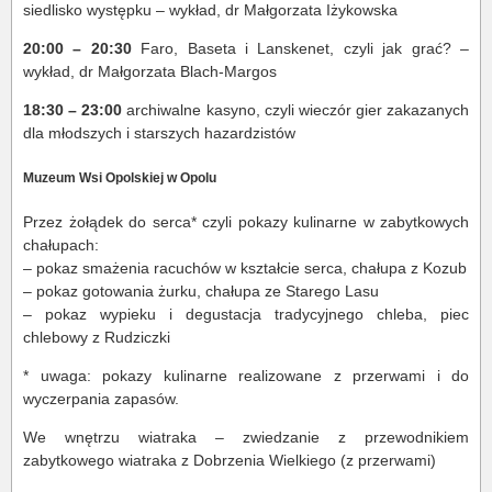
siedlisko występku – wykład, dr Małgorzata Iżykowska
20:00 – 20:30
Faro, Baseta i Lanskenet, czyli jak grać? –
wykład, dr Małgorzata Blach-Margos
18:30 – 23:00
archiwalne kasyno, czyli wieczór gier zakazanych
dla młodszych i starszych hazardzistów
Muzeum Wsi Opolskiej w Opolu
Przez żołądek do serca* czyli pokazy kulinarne w zabytkowych
chałupach:
– pokaz smażenia racuchów w kształcie serca, chałupa z Kozub
– pokaz gotowania żurku, chałupa ze Starego Lasu
– pokaz wypieku i degustacja tradycyjnego chleba, piec
chlebowy z Rudziczki
* uwaga: pokazy kulinarne realizowane z przerwami i do
wyczerpania zapasów.
We wnętrzu wiatraka – zwiedzanie z przewodnikiem
zabytkowego wiatraka z Dobrzenia Wielkiego (z przerwami)