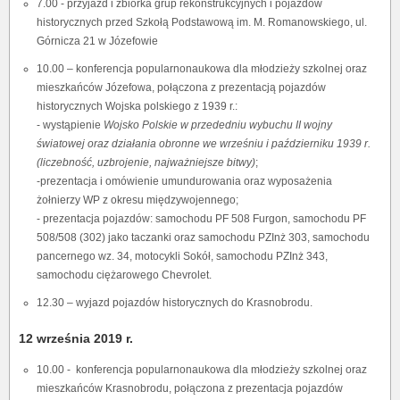
7.00 - przyjazd i zbiórka grup rekonstrukcyjnych i pojazdów
historycznych przed Szkołą Podstawową im. M. Romanowskiego, ul.
Górnicza 21 w Józefowie
10.00 – konferencja popularnonaukowa dla młodzieży szkolnej oraz
mieszkańców Józefowa, połączona z prezentacją pojazdów
historycznych Wojska polskiego z 1939 r.:
- wystąpienie
Wojsko Polskie w przededniu wybuchu II wojny
światowej oraz działania obronne we wrześniu i październiku 1939 r.
(liczebność, uzbrojenie, najważniejsze bitwy)
;
-prezentacja i omówienie umundurowania oraz wyposażenia
żołnierzy WP z okresu międzywojennego;
- prezentacja pojazdów: samochodu PF 508 Furgon, samochodu PF
508/508 (302) jako taczanki oraz samochodu PZInż 303, samochodu
pancernego wz. 34, motocykli Sokół, samochodu PZInż 343,
samochodu ciężarowego Chevrolet.
12.30 – wyjazd pojazdów historycznych do Krasnobrodu.
12 września 2019 r.
10.00 - konferencja popularnonaukowa dla młodzieży szkolnej oraz
mieszkańców Krasnobrodu, połączona z prezentacja pojazdów