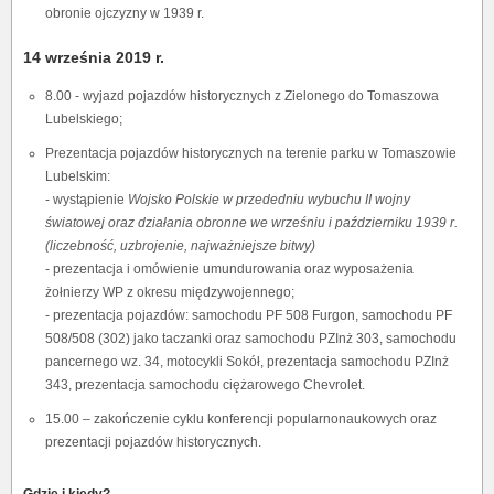
obronie ojczyzny w 1939 r.
14 września 2019 r.
8.00 - wyjazd pojazdów historycznych z Zielonego do Tomaszowa
Lubelskiego;
Prezentacja pojazdów historycznych na terenie parku w Tomaszowie
Lubelskim:
- wystąpienie
Wojsko Polskie w przededniu wybuchu II wojny
światowej oraz działania obronne we wrześniu i październiku 1939 r.
(liczebność, uzbrojenie, najważniejsze bitwy)
- prezentacja i omówienie umundurowania oraz wyposażenia
żołnierzy WP z okresu międzywojennego;
- prezentacja pojazdów: samochodu PF 508 Furgon, samochodu PF
508/508 (302) jako taczanki oraz samochodu PZInż 303, samochodu
pancernego wz. 34, motocykli Sokół, prezentacja samochodu PZInż
343, prezentacja samochodu ciężarowego Chevrolet.
15.00 – zakończenie cyklu konferencji popularnonaukowych oraz
prezentacji pojazdów historycznych.
Gdzie i kiedy?