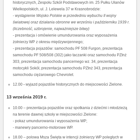
historycznych, Zespołu Szkół Podstawowych im. 25 Pułku Ułanów
Wielkopolskich, ul. J. Lelewela 37 w Krasnobrodzie:
- wystąpienie
Wojsko Polskie w przededniu wybuchu II wojny
światowej oraz działania obronne we wrześniu i październiku 1939 r.
(liczebność, uzbrojenie, najważniejsze bitwy)
- prezentacja i omówienie umundurowania oraz wyposażenia
żołnierzy WP z okresu międzywojennego;
- prezentacja pojazdów: samochodu PF 508 Furgon, prezentacja
samochodu PF 508/508 (302) jako taczanki oraz samochodu PZInż
303, prezentacja samochodu pancernego wz. 34, prezentacja
motocykli Sokół, prezentacja samochodu PZInż 343, prezentacja
samochodu ciężarowego Chevrolet.
12.00
-
wyjazd pojazdów historycznych do miejscowości Zielone.
13 września 2019 r.
10.00 – prezentacja pojazdów oraz spotkania z dziećmi i młodzieżą
na terenie dawnej szkoły w miejscowości Zielone:
- pokaz umundurowania i wyposażenia WP;
- manewry pancerno-motorowe WP.
18.00 – polowa Msza Święta w intencji żołnierzy WP poległych w