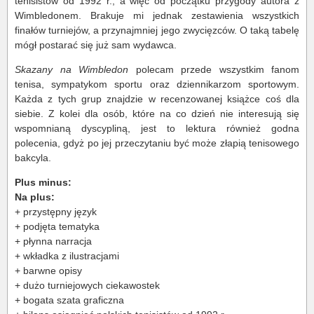
tenisistów od 1992 r., a więc od początku przygody autora z
Wimbledonem. Brakuje mi jednak zestawienia wszystkich
finałów turniejów, a przynajmniej jego zwycięzców. O taką tabelę
mógł postarać się już sam wydawca.
Skazany na Wimbledon
polecam przede wszystkim fanom
tenisa, sympatykom sportu oraz dziennikarzom sportowym.
Każda z tych grup znajdzie w recenzowanej książce coś dla
siebie. Z kolei dla osób, które na co dzień nie interesują się
wspomnianą dyscypliną, jest to lektura również godna
polecenia, gdyż po jej przeczytaniu być może złapią tenisowego
bakcyla.
Plus minus:
Na plus:
+ przystępny język
+ podjęta tematyka
+ płynna narracja
+ wkładka z ilustracjami
+ barwne opisy
+ dużo turniejowych ciekawostek
+ bogata szata graficzna