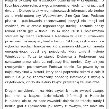
Książka
Skazany na Wimbledon
pojawiła się w księgarniach 3
lipca bieżącego roku, a więc w momencie, kiedy turniej już trwał
dwa dni. Dlatego brak w niej najnowszych informacji, ale trudno
za to winić autora czy Wydawnictwo Sine Qua Non. Podczas
pisania i publikowania recenzowanej pozycji nie mogli oni
wiedzieć, że w czasie tegorocznego turnieju zostanie pobity
rekord czasu gry w finale. Do 14 lipca 2018 r. najdłuższym
starciem był mecz Federera z Nadalem w 2008 r., uznawany
przez wielu za najlepszy finał w historii. 14 lipca, czyli w rocznicę
wybuchu rewolucji francuskiej, która zmieniła oblicze kontynentu
europejskiego, odbył się pojedynek, który zmienił historię
Wimbledonu. Teraz to starcie Djokovica z Federerem jest
uznawane przez wielu za najlepszy finał turnieju. Czy tak jest
rzeczywiście, pozostawiam Państwa ocenie. Na pewno był to
najdłuższy finał w historii, który pobił poprzedni rekord o całe 9
minut. Czuję się zobowiązany podać tę informację z myślą o
czytelnikach, którzy do lektury książki przystąpią za jakiś czas.
Drugim uchybieniem, na które czytelnik może zwrócić uwagę,
jest brak w książce jakichkolwiek informacji o Hubercie
Hurkaczu, ale to, że nasz zawodnik dojdzie do trzeciej rundy i
będzie grał z Djokovicem jak równy z równym, też mało kto