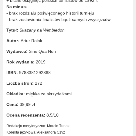
+ bilans osiągnięć polskich tenisistów od 1992 r.
Na minus:
- brak rozdziału poświęconego historii turnieju
- brak zestawienia finalistów bądź samych zwycięzców
Tytuł:
Skazany na Wimbledon
Autor:
Artur Rolak
Wydawca:
Sine Qua Non
Rok wydania:
2019
ISBN:
9788381292368
Liczba stron:
272
Okładka:
miękka ze skrzydełkami
Cena:
39,99 zł
Ocena recenzenta:
8,5/10
Redakcja merytoryczna: Marcin Tunak
Korekta językowa: Aleksandra Czyż