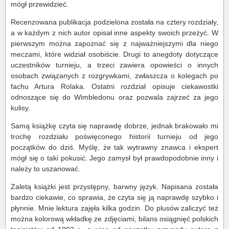
mógł przewidzieć.
Recenzowana publikacja podzielona została na cztery rozdziały,
a w każdym z nich autor opisał inne aspekty swoich przeżyć. W
pierwszym można zapoznać się z najważniejszymi dla niego
meczami, które widział osobiście. Drugi to anegdoty dotyczące
uczestników turnieju, a trzeci zawiera opowieści o innych
osobach związanych z rozgrywkami, zwłaszcza o kolegach po
fachu Artura Rolaka. Ostatni rozdział opisuje ciekawostki
odnoszące się do Wimbledonu oraz pozwala zajrzeć za jego
kulisy.
Samą książkę czyta się naprawdę dobrze, jednak brakowało mi
trochę rozdziału poświęconego historii turnieju od jego
początków do dziś. Myślę, że tak wytrawny znawca i ekspert
mógł się o taki pokusić. Jego zamysł był prawdopodobnie inny i
należy to uszanować.
Zaletą książki jest przystępny, barwny język. Napisana została
bardzo ciekawie, co sprawia, że czyta się ją naprawdę szybko i
płynnie. Mnie lektura zajęła kilka godzin. Do plusów zaliczyć też
można kolorową wkładkę ze zdjęciami, bilans osiągnięć polskich