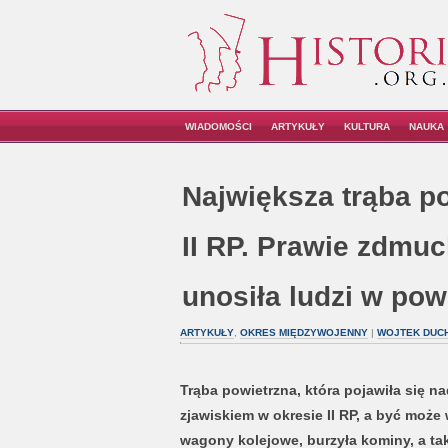
WIADOMOŚCI
ARTYKUŁY
KULTURA
NAUKA
Największa trąba po
II RP. Prawie zdmuc
unosiła ludzi w pow
ARTYKUŁY
,
OKRES MIĘDZYWOJENNY
|
WOJTEK DUC
Trąba powietrzna, która pojawiła się na
zjawiskiem w okresie II RP, a być może 
wagony kolejowe, burzyła kominy, a tak