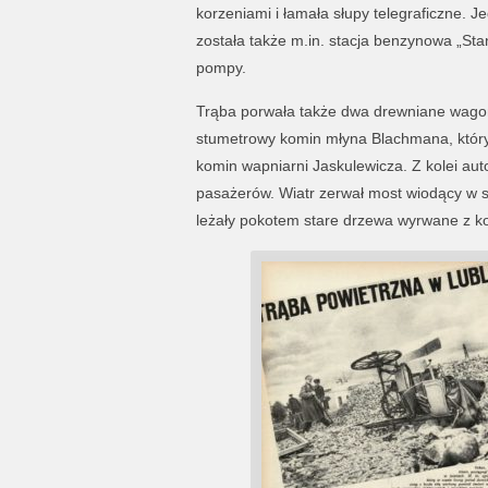
korzeniami i łamała słupy telegraficzne. 
została także m.in. stacja benzynowa „Sta
pompy.
Trąba porwała także dwa drewniane wagony
stumetrowy komin młyna Blachmana, który 
komin wapniarni Jaskulewicza. Z kolei auto
pasażerów. Wiatr zerwał most wiodący w s
leżały pokotem stare drzewa wyrwane z k