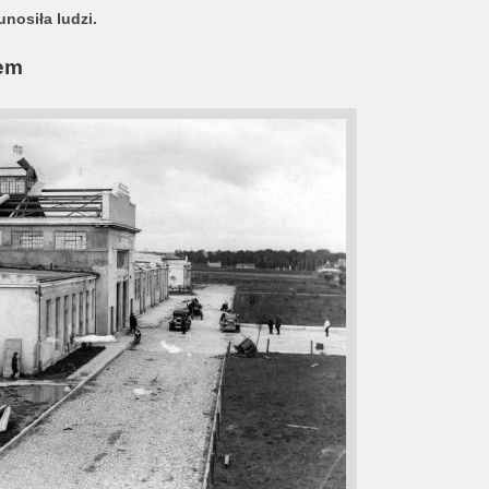
unosiła ludzi.
nem