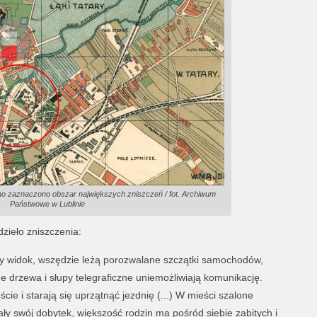
no zaznaczono obszar największych zniszczeń / fot. Archiwum
Państwowe w Lublinie
zieło zniszczenia:
zny widok, wszędzie leżą porozwalane szczątki samochodów,
 drzewa i słupy telegraficzne uniemożliwiają komunikację.
cie i starają się uprzątnąć jezdnię (...) W mieści szalone
cały swój dobytek, większość rodzin ma pośród siebie zabitych i