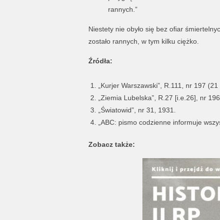
rannych.”
Niestety nie obyło się bez ofiar śmiertel
zostało rannych, w tym kilku ciężko.
Źródła:
„Kurjer Warszawski”, R.111, nr 197 (21 
„Ziemia Lubelska”, R.27 [i.e.26], nr 196
„Światowid”, nr 31, 1931.
„ABC: pismo codzienne informuje wszyst
Zobacz także: