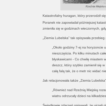
Rzeźnia Miejska w
Katastrofalny huragan, który przerodził si
Poranek nie zapowiadał późniejszej katast
zmieniła się w godzinach wieczornych, gdy
„Ziemia Lubelska” tak opisywała przebieg 
„Około godziny 7-ej na horyzoncie u
nieszczęścia. Po kilku minutach cał
błyskawicami - Co chwilę miastem w
deszcz, który szybko zamienił się w
całą falą tak, że o metr nic widać nie
Jak relacjonowała także „Ziemia Lubelska”
„Również nad Rzeźnią Miejską rozegr
wiatru odrzucały dzieci na kilkadzie
Świadkowie zdarzeń opisywali, że ujrzeli o