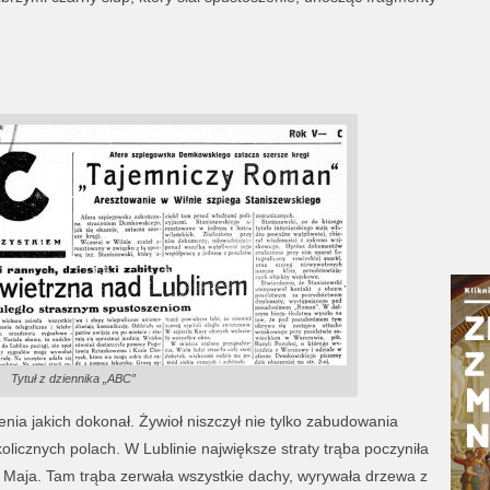
Tytuł z dziennika „ABC”
enia jakich dokonał. Żywioł niszczył nie tylko zabudowania
olicznych polach. W Lublinie największe straty trąba poczyniła
 1 Maja. Tam trąba zerwała wszystkie dachy, wyrywała drzewa z