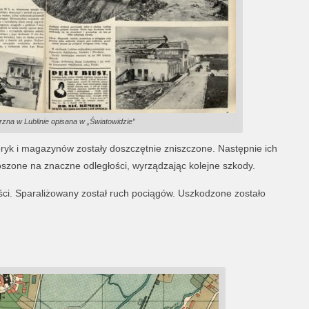
rzna w Lublinie opisana w „Światowidzie”
yk i magazynów zostały doszczętnie zniszczone. Następnie ich
oszone na znaczne odległości, wyrządzając kolejne szkody.
ci. Sparaliżowany został ruch pociągów. Uszkodzone zostało