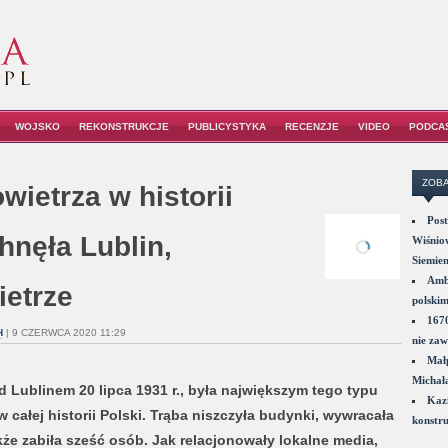
WOJSKO
REKONSTRUKCJE
PUBLICYSTYKA
RECENZJE
VIDEO
PODCA
ZOBA
wietrza w historii
Post
hnęła Lublin,
Wiśniow
Siemie
Amba
ietrze
polskim
1670
H
| 9 CZERWCA 2020 11:29
nie zaw
Małp
Michał
d Lublinem 20 lipca 1931 r., była największym tego typu
Kazi
w całej historii Polski. Trąba niszczyła budynki, wywracała
konstru
że zabiła sześć osób. Jak relacjonowały lokalne media,