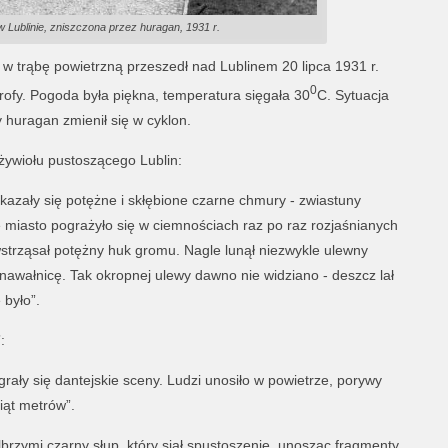
 Lublinie, zniszczona przez huragan, 1931 r.
ę w trąbę powietrzną przeszedł nad Lublinem 20 lipca 1931 r.
0
rofy. Pogoda była piękna, temperatura sięgała 30
C. Sytuacja
 huragan zmienił się w cyklon.
żywiołu pustoszącego Lublin:
kazały się potężne i skłębione czarne chmury - zwiastuny
e miasto pograżyło się w ciemnościach raz po raz rozjaśnianych
strząsał potężny huk gromu. Nagle lunął niezwykle ulewny
 nawałnicę. Tak okropnej ulewy dawno nie widziano - deszcz lał
 było”.
:
ały się dantejskie sceny. Ludzi unosiło w powietrze, porywy
siąt metrów”.
lbrzymi czarny słup, który siał spustoszenie, unosząc fragmenty