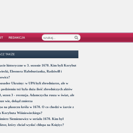
ST
REDAKCJA
CZ TAKŻE
acie historyczne w 3. sezonie 1670. Kim byli Korybut
iecki, Eleonora Habsburżanka, Radziwiłł i
nowicz?
sador Ukrainy: w UPA byli zbrodniarze, ale w
 podziemiu też była duża ilość zbrodniczych aktów
, sezon 3 - recenzja. Adamczycha rusza w świat, ale
sze wie, dokąd zmierza
a na płaszczu króla w 1670. O co chodzi w żarcie z
a Korybuta Wiśniowieckiego?
mierz Siemienowicz w serialu 1670. Kim był
ktor, który chciał wysłać chłopa na Księżyc?