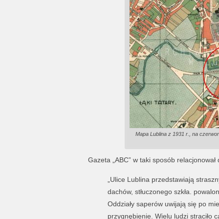
Mapa Lublina z 1931 r., na czerwo
Gazeta „ABC” w taki sposób relacjonował d
„Ulice Lublina przedstawiają stras
dachów, stłuczonego szkła. powalone
Oddziały saperów uwijają się po mieś
przygnębienie. Wielu ludzi straciło 