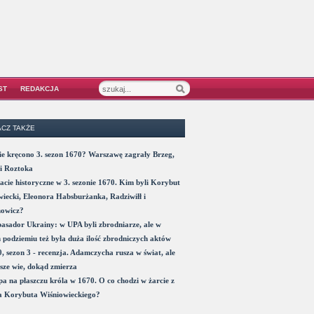
ST
REDAKCJA
CZ TAKŻE
e kręcono 3. sezon 1670? Warszawę zagrały Brzeg,
i Roztoka
acie historyczne w 3. sezonie 1670. Kim byli Korybut
iecki, Eleonora Habsburżanka, Radziwiłł i
nowicz?
sador Ukrainy: w UPA byli zbrodniarze, ale w
 podziemiu też była duża ilość zbrodniczych aktów
, sezon 3 - recenzja. Adamczycha rusza w świat, ale
sze wie, dokąd zmierza
a na płaszczu króla w 1670. O co chodzi w żarcie z
a Korybuta Wiśniowieckiego?