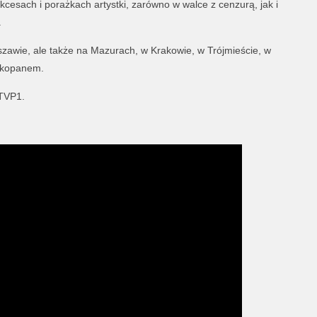
cesach i porażkach artystki, zarówno w walce z cenzurą, jak i
.
szawie, ale także na Mazurach, w Krakowie, w Trójmieście, w
akopanem.
 TVP1.