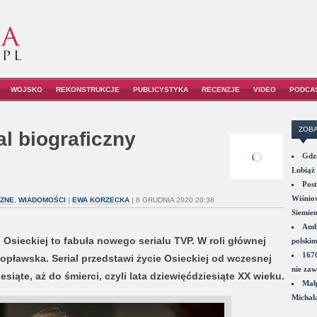
WOJSKO
REKONSTRUKCJE
PUBLICYSTYKA
RECENZJE
VIDEO
PODCA
ZOBA
l biograficzny
Gdzi
Lubiąż 
Post
Wiśniow
CZNE
,
WIADOMOŚCI
|
EWA KORZECKA
| 8 GRUDNIA 2020 20:38
Siemie
Amba
 Osieckiej to fabuła nowego serialu TVP. W roli głównej
polskim
1670
opławska. Serial przedstawi życie Osieckiej
od wczesnej
nie zaw
siąte, aż do śmierci, czyli lata dziewięćdziesiąte XX wieku.
Małp
Michał