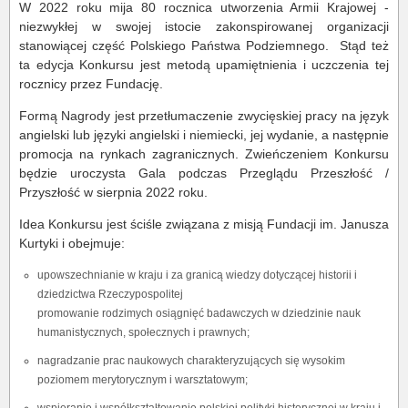
W 2022 roku mija 80 rocznica utworzenia Armii Krajowej -
niezwykłej w swojej istocie zakonspirowanej organizacji
stanowiącej część Polskiego Państwa Podziemnego. Stąd też
ta edycja Konkursu jest metodą upamiętnienia i uczczenia tej
rocznicy przez Fundację.
Formą Nagrody jest przetłumaczenie zwycięskiej pracy na język
angielski lub języki angielski i niemiecki, jej wydanie, a następnie
promocja na rynkach zagranicznych. Zwieńczeniem Konkursu
będzie uroczysta Gala podczas Przeglądu Przeszłość /
Przyszłość w sierpnia 2022 roku.
Idea Konkursu jest ściśle związana z misją Fundacji im. Janusza
Kurtyki i obejmuje:
upowszechnianie w kraju i za granicą wiedzy dotyczącej historii i
dziedzictwa Rzeczypospolitej
promowanie rodzimych osiągnięć badawczych w dziedzinie nauk
humanistycznych, społecznych i prawnych;
nagradzanie prac naukowych charakteryzujących się wysokim
poziomem merytorycznym i warsztatowym;
wspieranie i współkształtowanie polskiej polityki historycznej w kraju i