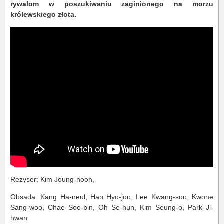
rywalom w poszukiwaniu zaginionego na morzu
królewskiego złota.
Reżyser: Kim Joung-hoon,
Obsada: Kang Ha-neul, Han Hyo-joo, Lee Kwang-soo, Kwone
Sang-woo, Chae Soo-bin, Oh Se-hun, Kim Seung-o, Park Ji-
hwan