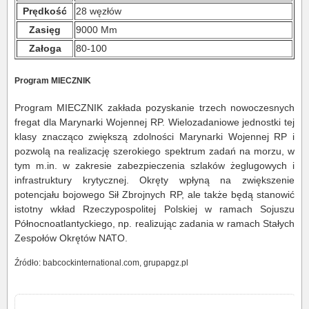
Prędkość
28 węzłów
Zasięg
9000 Mm
Załoga
80-100
Program MIECZNIK
Program MIECZNIK zakłada pozyskanie trzech nowoczesnych
fregat dla Marynarki Wojennej RP. Wielozadaniowe jednostki tej
klasy znacząco zwiększą zdolności Marynarki Wojennej RP i
pozwolą na realizację szerokiego spektrum zadań na morzu, w
tym m.in. w zakresie zabezpieczenia szlaków żeglugowych i
infrastruktury krytycznej. Okręty wpłyną na zwiększenie
potencjału bojowego Sił Zbrojnych RP, ale także będą stanowić
istotny wkład Rzeczypospolitej Polskiej w ramach Sojuszu
Północnoatlantyckiego, np. realizując zadania w ramach Stałych
Zespołów Okrętów NATO.
Źródło: babcockinternational.com, grupapgz.pl