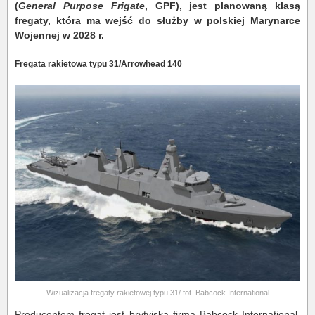
(
General Purpose Frigate
, GPF), jest planowaną klasą
fregaty, która ma wejść do służby w polskiej Marynarce
Wojennej w 2028 r.
Fregata rakietowa typu 31/Arrowhead 140
Wizualizacja fregaty rakietowej typu 31/ fot. Babcock International
Producentem fregat jest brytyjska firma Babcock International,