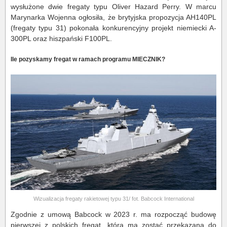
wysłużone dwie fregaty typu Oliver Hazard Perry. W marcu
Marynarka Wojenna ogłosiła, że brytyjska propozycja AH140PL
(fregaty typu 31) pokonała konkurencyjny projekt niemiecki A-
300PL oraz hiszpański F100PL.
Ile pozyskamy fregat w ramach programu MIECZNIK?
Wizualizacja fregaty rakietowej typu 31/ fot. Babcock International
Zgodnie z umową Babcock w 2023 r. ma rozpocząć budowę
pierwszej z polskich fregat, która ma zostać przekazana do