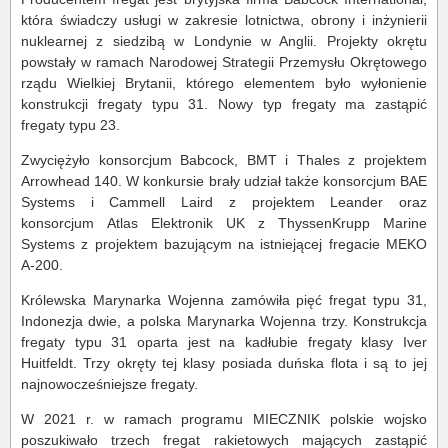
która świadczy usługi w zakresie lotnictwa, obrony i inżynierii
nuklearnej z siedzibą w Londynie w Anglii. Projekty okrętu
powstały w ramach Narodowej Strategii Przemysłu Okrętowego
rządu Wielkiej Brytanii, którego elementem było wyłonienie
konstrukcji fregaty typu 31. Nowy typ fregaty ma zastąpić
fregaty typu 23.
Zwyciężyło konsorcjum Babcock, BMT i Thales z projektem
Arrowhead 140. W konkursie brały udział także konsorcjum BAE
Systems i Cammell Laird z projektem Leander oraz
konsorcjum Atlas Elektronik UK z ThyssenKrupp Marine
Systems z projektem bazującym na istniejącej fregacie MEKO
A-200.
Królewska Marynarka Wojenna zamówiła pięć fregat typu 31,
Indonezja dwie, a polska Marynarka Wojenna trzy. Konstrukcja
fregaty typu 31 oparta jest na kadłubie fregaty klasy Iver
Huitfeldt. Trzy okręty tej klasy posiada duńska flota i są to jej
najnowocześniejsze fregaty.
W 2021 r. w ramach programu MIECZNIK polskie wojsko
poszukiwało trzech fregat rakietowych mających zastąpić