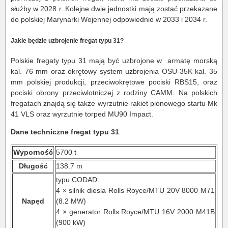
służby w 2028 r. Kolejne dwie jednostki mają zostać przekazane
do polskiej Marynarki Wojennej odpowiednio w 2033 i 2034 r.
Jakie będzie uzbrojenie fregat typu 31?
Polskie fregaty typu 31 mają być uzbrojone w armatę morską
kal. 76 mm oraz okrętowy system uzbrojenia OSU-35K kal. 35
mm polskiej produkcji, przeciwokrętowe pociski RBS15, oraz
pociski obrony przeciwlotniczej z rodziny CAMM. Na polskich
fregatach znajdą się także wyrzutnie rakiet pionowego startu Mk
41 VLS oraz wyrzutnie torped MU90 Impact.
Dane techniczne fregat typu 31
Wyporność
5700 t
Długość
138.7 m
typu CODAD
:
4 × silnik diesla Rolls Royce/MTU 20V 8000 M71
Napęd
(8.2 MW)
4 × generator Rolls Royce/MTU 16V 2000 M41B
(900 kW)