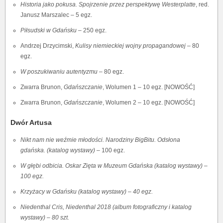
Historia jako pokusa. Spojrzenie przez perspektywę Westerplatte
, red.
Janusz Marszalec – 5 egz.
Piłsudski w Gdańsku
– 250 egz.
Andrzej Drzycimski,
Kulisy niemieckiej wojny propagandowej
– 80
egz.
W poszukiwaniu autentyzmu
– 80 egz.
Zwarra Brunon,
Gdańszczanie
, Wolumen 1 – 10 egz. [NOWOŚĆ]
Zwarra Brunon,
Gdańszczanie
, Wolumen 2 – 10 egz. [NOWOŚĆ]
Dwór Artusa
Nikt nam nie weźmie młodości. Narodziny BigBitu. Odsłona
gdańska.
(katalog wystawy)
– 100 egz.
W głębi odbicia. Oskar Zięta w Muzeum Gdańska (katalog wystawy) –
100 egz.
Krzyżacy w Gdańsku (katalog wystawy) – 40 egz.
Niedenthal Cris, Niedenthal 2018 (album fotograficzny i katalog
wystawy) – 80 szt.