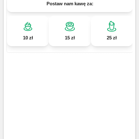
Postaw nam kawę za:
10 zł
15 zł
25 zł