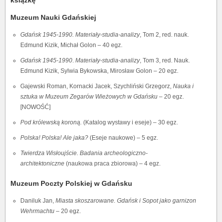
książkę”
Muzeum Nauki Gdańskiej
Gdańsk 1945-1990. Materiały-studia-analizy
, Tom 2, red. nauk.
Edmund Kizik, Michał Golon – 40 egz.
Gdańsk 1945
-
1990
.
Materiały-studia-analizy
, Tom 3, red. Nauk.
Edmund Kizik, Sylwia Bykowska, Mirosław Golon – 20 egz.
Gajewski Roman, Kornacki Jacek, Szychliński Grzegorz,
Nauka i
sztuka w Muzeum Zegarów Wieżowych w Gdańsku
– 20 egz.
[NOWOŚĆ]
Pod królewską koroną.
(Katalog wystawy i eseje) – 30 egz.
Polska! Polska! Ale jaka?
(Eseje naukowe) – 5 egz.
Twierdza Wisłoujście. Badania archeologiczno-
architektoniczne
(naukowa praca zbiorowa) – 4 egz.
Muzeum Poczty Polskiej w Gdańsku
Daniluk Jan,
Miasta skoszarowane. Gdańsk i Sopot jako garnizon
Wehrmachtu
– 20 egz.