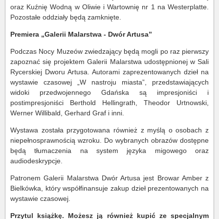
oraz Kuźnię Wodną w Oliwie i Wartownię nr 1 na Westerplatte.
Pozostałe oddziały będą zamknięte.
Premiera „Galerii Malarstwa - Dwór Artusa”
Podczas Nocy Muzeów zwiedzający będą mogli po raz pierwszy
zapoznać się projektem Galerii Malarstwa udostępnionej w Sali
Rycerskiej Dworu Artusa. Autorami zaprezentowanych dzieł na
wystawie czasowej „W nastroju miasta”, przedstawiających
widoki przedwojennego Gdańska są impresjoniści i
postimpresjoniści Berthold Hellingrath, Theodor Urtnowski,
Werner Willibald, Gerhard Graf i inni.
Wystawa została przygotowana również z myślą o osobach z
niepełnosprawnością wzroku. Do wybranych obrazów dostępne
będą tłumaczenia na system języka migowego oraz
audiodeskrypcje.
Patronem Galerii Malarstwa Dwór Artusa jest Browar Amber z
Bielkówka, który współfinansuje zakup dzieł prezentowanych na
wystawie czasowej.
Przytul książkę. Możesz ją również kupić ze specjalnym