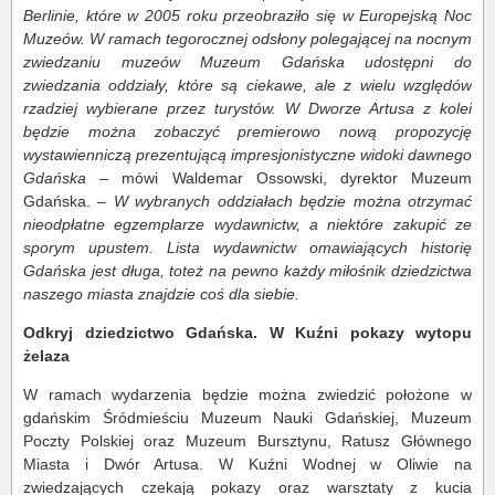
Berlinie, które w 2005 roku przeobraziło się w Europejską Noc
Muzeów. W ramach tegorocznej odsłony polegającej na nocnym
zwiedzaniu muzeów Muzeum Gdańska udostępni do
zwiedzania oddziały, które są ciekawe, ale z wielu względów
rzadziej wybierane przez turystów. W Dworze Artusa z kolei
będzie można zobaczyć premierowo nową propozycję
wystawienniczą prezentującą impresjonistyczne widoki dawnego
Gdańska
– mówi Waldemar Ossowski, dyrektor Muzeum
Gdańska. –
W wybranych oddziałach będzie można otrzymać
nieodpłatne egzemplarze wydawnictw, a niektóre zakupić ze
sporym upustem. Lista wydawnictw omawiających historię
Gdańska jest długa, toteż na pewno każdy miłośnik dziedzictwa
naszego miasta znajdzie coś dla siebie.
Odkryj dziedzictwo Gdańska. W Kuźni pokazy wytopu
żelaza
W ramach wydarzenia będzie można zwiedzić położone w
gdańskim Śródmieściu Muzeum Nauki Gdańskiej, Muzeum
Poczty Polskiej oraz Muzeum Bursztynu, Ratusz Głównego
Miasta i Dwór Artusa. W Kuźni Wodnej w Oliwie na
zwiedzających czekają pokazy oraz warsztaty z kucia