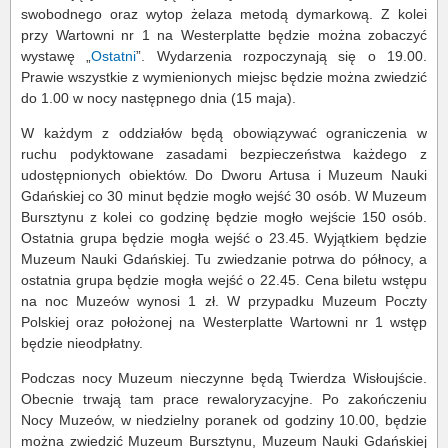
swobodnego oraz wytop żelaza metodą dymarkową. Z kolei
przy Wartowni nr 1 na Westerplatte będzie można zobaczyć
wystawę „
Ostatni
”. Wydarzenia rozpoczynają się o 19.00.
Prawie wszystkie z wymienionych miejsc będzie można zwiedzić
do 1.00 w nocy następnego dnia (15 maja).
W każdym z oddziałów będą obowiązywać ograniczenia w
ruchu podyktowane zasadami bezpieczeństwa każdego z
udostępnionych obiektów. Do Dworu Artusa i Muzeum Nauki
Gdańskiej co 30 minut będzie mogło wejść 30 osób. W Muzeum
Bursztynu z kolei co godzinę będzie mogło wejście 150 osób.
Ostatnia grupa będzie mogła wejść o 23.45. Wyjątkiem będzie
Muzeum Nauki Gdańskiej. Tu zwiedzanie potrwa do północy, a
ostatnia grupa będzie mogła wejść o 22.45. Cena biletu wstępu
na noc Muzeów wynosi 1 zł. W przypadku Muzeum Poczty
Polskiej oraz położonej na Westerplatte Wartowni nr 1 wstęp
będzie nieodpłatny.
Podczas nocy Muzeum nieczynne będą Twierdza Wisłoujście.
Obecnie trwają tam prace rewaloryzacyjne. Po zakończeniu
Nocy Muzeów, w niedzielny poranek od godziny 10.00, będzie
można zwiedzić Muzeum Bursztynu, Muzeum Nauki Gdańskiej