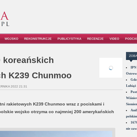
WOJSKO
REKONSTRUKCJE
PUBLICYSTYKA
RECENZJE
VIDEO
PODCA
ZOBA
 koreańskich
IPN 
ych K239 Chunmoo
Ostrowi
Gdzi
Lubiąż 
ERNIKA 2022 21:31
Post
Wiśniow
tni rakietowych K239 Chunmoo wraz z pociskami i
Siemie
Amba
polskie wojsko otrzyma co najmniej 200 amerykańskich
polskim
1670
nie zaw