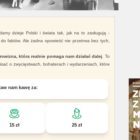
damy dzieje Polski i świata tak, jak na to zasługują -
 do faktów. Ale żadna opowieść nie przetrwa bez tych,
rowizna, która realnie pomaga nam działać dalej
. To
sać o zwycięstwach, bohaterach i wydarzeniach, które
taw nam kawę za:
15 zł
25 zł