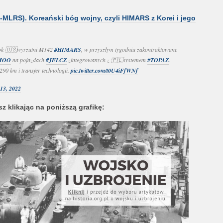
LRS). Koreański bóg wojny, czyli HIMARS z Korei i jego
ok 🇺🇸wyrzutni M142
#HIMARS
, w przyszłym tygodniu zakontraktowane
MOO
na pojazdach
#JELCZ
zintegrowanych z 🇵🇱systemem
#TOPAZ
.
290 km i transfer technologii.
pic.twitter.com/t0U4iFfWNf
13, 2022
z klikając na poniższą grafikę: