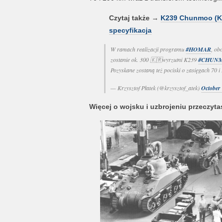
Czytaj także
→
K239 Chunmoo (K-M
specyfikacja
W ramach realizacji programu
#HOMAR
, ob
zostanie ok. 300 🇰🇷wyrzutni K239
#CHUN
Pozyskane zostaną też pociski o zasięgach 70 i 
— Krzysztof Płatek (@krzysztof_atek)
October 
Więcej o wojsku i uzbrojeniu przeczytas