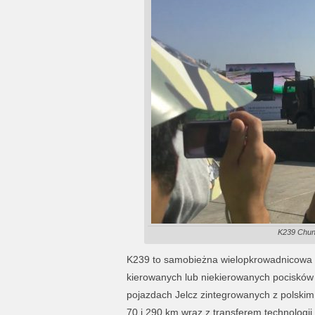
K239 Chunm
K239 to samobieżna wielopkrowadnicowa wy
kierowanych lub niekierowanych pocisków
pojazdach Jelcz zintegrowanych z polski
70 i 290 km wraz z transferem technologii.