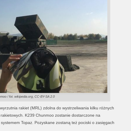
oo / fot. wikipedia.org, CC-BY-SA 2.0
rzutnia rakiet (MRL) zdolna do wystrzeliwania kilku różnych
 rakietowych. K239 Chunmoo zostanie dostarczone na
m systemem Topaz. Pozyskane zostaną też pociski o zasięgach