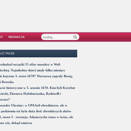
ST
REDAKCJA
CZ TAKŻE
odnalazł szczątki 55 ofiar masakry w Woli
eckiej. Najmłodsze dzieci miały kilka miesięcy
e kręcono 3. sezon 1670? Warszawę zagrały Brzeg,
i Roztoka
acie historyczne w 3. sezonie 1670. Kim byli Korybut
iecki, Eleonora Habsburżanka, Radziwiłł i
nowicz?
sador Ukrainy: w UPA byli zbrodniarze, ale w
 podziemiu też była duża ilość zbrodniczych aktów
, sezon 3 - recenzja. Adamczycha rusza w świat, ale
sze wie, dokąd zmierza