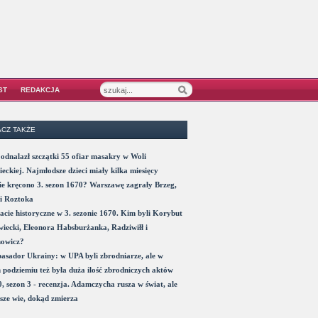
ST
REDAKCJA
CZ TAKŻE
odnalazł szczątki 55 ofiar masakry w Woli
eckiej. Najmłodsze dzieci miały kilka miesięcy
e kręcono 3. sezon 1670? Warszawę zagrały Brzeg,
i Roztoka
acie historyczne w 3. sezonie 1670. Kim byli Korybut
iecki, Eleonora Habsburżanka, Radziwiłł i
nowicz?
sador Ukrainy: w UPA byli zbrodniarze, ale w
 podziemiu też była duża ilość zbrodniczych aktów
, sezon 3 - recenzja. Adamczycha rusza w świat, ale
sze wie, dokąd zmierza