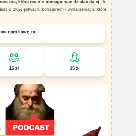
rowizna, która realnie pomaga nam działać dalej
. To
sać o zwycięstwach, bohaterach i wydarzeniach, które
taw nam kawę za:
15 zł
25 zł