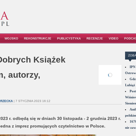
WOJSKO
REKONSTRUKCJE
PUBLICYSTYKA
RECENZJE
VIDEO
PODCA
ZOBA
Dobrych Książek
IPN 
, autorzy,
Ostrowi
Gdzi
Lubiąż 
Post
Wiśniow
ORZECKA
| 7 STYCZNIA 2023 16:12
Siemie
Amba
polskim
23 r. odbędą się w dniach 30 listopada - 2 grudnia 2023 r.
1670
jedna z imprez promujących czytelnictwo w Polsce.
nie zaw