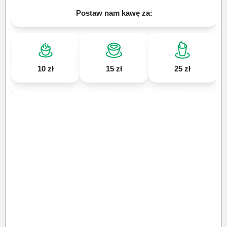
Postaw nam kawę za:
10 zł
15 zł
25 zł