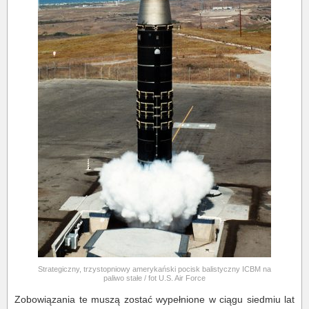
Strategiczny, trzystopniowy amerykański pocisk balistyczny ICBM na
paliwo stałe / fot U.S. Air Force
Zobowiązania te muszą zostać wypełnione w ciągu siedmiu lat