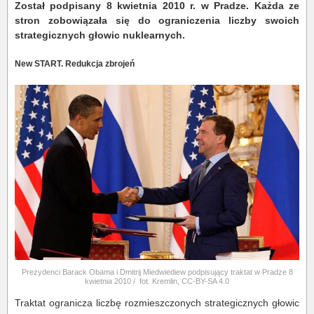
Został podpisany 8 kwietnia 2010 r. w Pradze. Każda ze
stron zobowiązała się do ograniczenia liczby swoich
strategicznych głowic nuklearnych.
New START. Redukcja zbrojeń
Prezydenci Barack Obama i Dmitrij Miedwiediew podpisujący traktat w Pradze 8
kwietnia 2010 / fot. Kremlin, CC-BY-SA 4.0
Traktat ogranicza liczbę rozmieszczonych strategicznych głowic