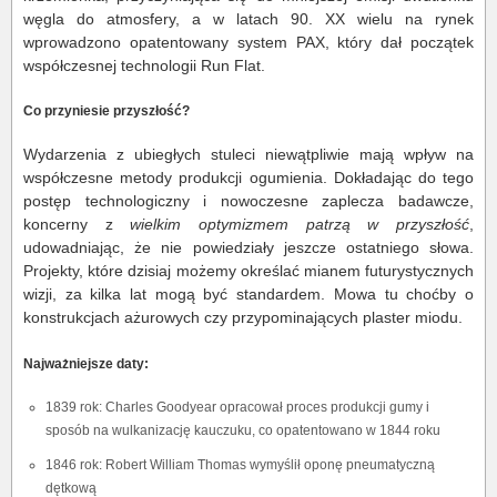
węgla do atmosfery, a w latach 90. XX wielu na rynek
wprowadzono opatentowany system PAX, który dał początek
współczesnej technologii Run Flat.
Co przyniesie przyszłość?
Wydarzenia z ubiegłych stuleci niewątpliwie mają wpływ na
współczesne metody produkcji ogumienia. Dokładając do tego
postęp technologiczny i nowoczesne zaplecza badawcze,
koncerny z
wielkim optymizmem patrzą w przyszłość
,
udowadniając, że nie powiedziały jeszcze ostatniego słowa.
Projekty, które dzisiaj możemy określać mianem futurystycznych
wizji, za kilka lat mogą być standardem. Mowa tu choćby o
konstrukcjach ażurowych czy przypominających plaster miodu.
Najważniejsze daty:
1839 rok: Charles Goodyear opracował proces produkcji gumy i
sposób na wulkanizację kauczuku, co opatentowano w 1844 roku
1846 rok: Robert William Thomas wymyślił oponę pneumatyczną
dętkową