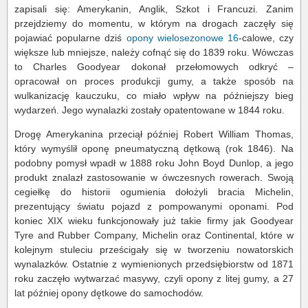
zapisali się: Amerykanin, Anglik, Szkot i Francuzi. Zanim
przejdziemy do momentu, w którym na drogach zaczęły się
pojawiać popularne dziś
opony wielosezonowe 16
-calowe, czy
większe lub mniejsze, należy cofnąć się do 1839 roku. Wówczas
to Charles Goodyear dokonał przełomowych odkryć –
opracował on proces produkcji gumy, a także sposób na
wulkanizację kauczuku, co miało wpływ na późniejszy bieg
wydarzeń. Jego wynalazki zostały opatentowane w 1844 roku.
Drogę Amerykanina przeciął później Robert William Thomas,
który wymyślił oponę pneumatyczną dętkową (rok 1846). Na
podobny pomysł wpadł w 1888 roku John Boyd Dunlop, a jego
produkt znalazł zastosowanie w ówczesnych rowerach. Swoją
cegiełkę do historii ogumienia dołożyli bracia Michelin,
prezentujący światu pojazd z pompowanymi oponami. Pod
koniec XIX wieku funkcjonowały już takie firmy jak Goodyear
Tyre and Rubber Company, Michelin oraz Continental, które w
kolejnym stuleciu prześcigały się w tworzeniu nowatorskich
wynalazków. Ostatnie z wymienionych przedsiębiorstw od 1871
roku zaczęło wytwarzać masywy, czyli opony z litej gumy, a 27
lat później opony dętkowe do samochodów.