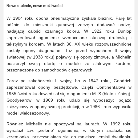
Nowe stulecie, nowe możliwości
W 1904 roku opona pneumatyczna zyskała bieżnik. Parę lat
później do mieszanki gumowej zaczęto dodawać sadzę,
nadającą całości czarnego koloru. W 1922 roku Dunlop
zaprezentował ogumienie wzmocnione stalową drutówką i
tekstylnym kordem. W latach 30. XX wieku rozpowszechnione
zostały opony diagonalne. Tuż przed wybuchem II wojny
światowej (w 1938 roku) pojawiły się opony zimowe, a Michelin
poszerzył swoją ofertę o modele ze stalowym kordem,
przeznaczone do samochodów ciężarowych.
Zaraz po zakończeniu II wojny, bo w 1947 roku, Goodrich
zaprezentował opony bezdętkowe. Dzięki Continentalowi w
1955 świat roku dowiedział się o ogumieniu M+S (błoto + śnieg).
Goodyearowi w 1969 roku udało się wyposażyć pojazd
księżycowy w opony swojej produkcji, a w 1986 firma wypuściła
model wielosezonowy.
Również Michelin nie spoczywał na laurach. W 1992 roku
wynalazł tzw. „zielone” ogumienie, w którym znalazła się
krzemionka, przyczyniająca się do mniejszej emisji dwutlenku