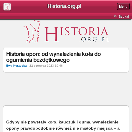
Historia.org.pl
Menu
Szukaj
Historia opon: od wynalezienia koła do
ogumienia bezdętkowego
Ewa Korzecka
| 22 czerwca 2023 10:46
Gdyby nie powstały koło, kauczuk i guma, wynalezienie
opony prawdopodobnie również nie miałoby miejsca – a