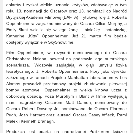
dolarów i zyskał wielkie uznanie krytyków, zdobywając w tym
roku 13. nominacji do Oscarów oraz 13. nominacji do Nagród
Brytyjskiej Akademii Filmowej (BAFTA). Tytułową rolę J. Roberta
Oppenheimera zagrał nominowany do Oscara Cillian Murphy, a
Emily Blunt wcieliła się w jego żonę – biolożkę i botaniczkę,
Katherine „Kitty” Oppenheimer. Już 21 marca film będzie
dostępny wyłącznie w SkyShowtime.
Film Oppenheimer, w reżyserii nominowanego do Oscara
Christophera Nolana, powstał na podstawie jego autorskiego
scenariusza. Widzowie zaglądają w głąb umysłu fizyka
teoretycznego, J. Roberta Oppenheimera, który jako dyrektor
założonego w ramach Projektu Manhattan laboratorium w Los
Alamos prowadził przełomowy projekt zbudowania pierwszej
bomby atomowej. Oppenheimer to wielka kinowa uczta z
doborową obsadą. Poza Murphym i Blunt w filmie występują
m.in.: nagrodzony Oscarem Matt Damon, nominowany do
Oscara Robert Downey Jr., nominowana do Oscara Florence
Pugh, Josh Hartnett oraz laureaci Oscara Casey Affleck, Rami
Malek i Kenneth Branagh.
Produkcja jest oparta na nagrodzonej Pulitzerem książce