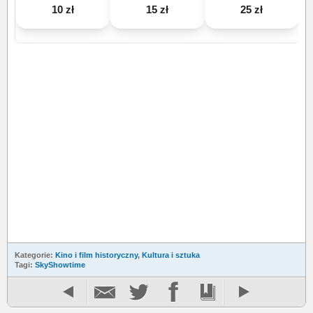
10 zł
15 zł
25 zł
Kategorie:
Kino i film historyczny
,
Kultura i sztuka
Tagi:
SkyShowtime