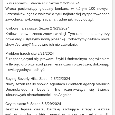
Silni i sprawni: Starcie stu: Sezon 2 3/19/2024
Wraca pasjonujący globalny konkurs, w którym 100 nowych
uczestników będzie walczyć o tytuł najbardziej wysportowanego
zawodnika, wykonując zadania trudne jak nigdy dotąd.
Królowe na zawsze: Sezon 2 3/19/2024
Królowe show-biznesu znowu w akcji. Tym razem poznamy trzy
nowe divy, usłyszymy nową piosenkę i zobaczymy całkiem nowe
show. A dramy? Na pewno ich nie zabraknie.
Problem trzech ciał 3/21/2024
Z rozpadającymi się prawami fizyki i śmiertelnym zagrożeniem
w tle pięcioro przyjaciół przemierza czas i przestrzeń, dokonując
niewiarygodnych odkryć.
Buying Beverly Hills: Sezon 2 3/22/2024
Nowy sezon reality show o agentach i klientach agencji Mauricio
Umansky’ego z Beverly Hills rozgrywający się świecie
luksusowych nieruchomości Los Angeles.
Czy to ciasto?: Sezon 3 3/29/2024
Jeszcze lepsze ciasta, bardziej szokujące atrapy i jeszcze
wyższa stawka, o którą powalczą cukiernicy szykujący dla