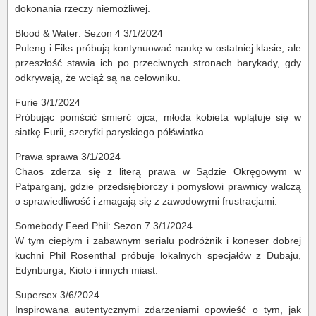
dokonania rzeczy niemożliwej.
Blood & Water: Sezon 4 3/1/2024
Puleng i Fiks próbują kontynuować naukę w ostatniej klasie, ale
przeszłość stawia ich po przeciwnych stronach barykady, gdy
odkrywają, że wciąż są na celowniku.
Furie 3/1/2024
Próbując pomścić śmierć ojca, młoda kobieta wplątuje się w
siatkę Furii, szeryfki paryskiego półświatka.
Prawa sprawa 3/1/2024
Chaos zderza się z literą prawa w Sądzie Okręgowym w
Patparganj, gdzie przedsiębiorczy i pomysłowi prawnicy walczą
o sprawiedliwość i zmagają się z zawodowymi frustracjami.
Somebody Feed Phil: Sezon 7 3/1/2024
W tym ciepłym i zabawnym serialu podróżnik i koneser dobrej
kuchni Phil Rosenthal próbuje lokalnych specjałów z Dubaju,
Edynburga, Kioto i innych miast.
Supersex 3/6/2024
Inspirowana autentycznymi zdarzeniami opowieść o tym, jak