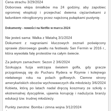
Cena strachu 3/29/2024
Doborowa ekipa śmiałków ma 24 godziny, aby zapobiec
ogromnej eksplozji i przejechać dwiema ciężarówkami z
ładunkiem nitrogliceryny przez najeżoną pułapkami pustynię.
Dokumenty - nowości na Netflix w marcu 2024
Nie jesteś sama: Walka z Watahą 3/1/2024
Dokument z nagraniami kluczowych zeznań poświęcony
sprawie zbiorowego gwałtu na festiwalu San Fermin w 2016 r.,
która wywołała falę protestów na całym świecie.
Za jednym zamachem: Sezon 2 3/6/2024
Szokująca fuzja wstrząsa światem golfa, gdy gracze
przygotowują się do Pucharu Rydera w Rzymie i kolejnego
niełatwego roku na polach golfowych. Ciemne strony
amerykańskich obozów wychowawczych dla młodzieży 3/6/2024
Kobieta, którą po latach nadal dręczą koszmary ze szkoły o
ekstremalnej dyscyplinie, ujawnia korupcję i nadużycia branży
edukacji tzw. trudnej młodzieży.
Punkty zwrotne: Bomba i zimna wojna 3/12/2024