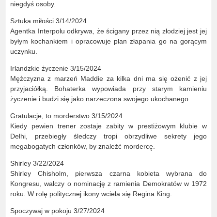
niegdyś osoby.
Sztuka miłości 3/14/2024
Agentka Interpolu odkrywa, że ścigany przez nią złodziej jest jej
byłym kochankiem i opracowuje plan złapania go na gorącym
uczynku.
Irlandzkie życzenie 3/15/2024
Mężczyzna z marzeń Maddie za kilka dni ma się ożenić z jej
przyjaciółką. Bohaterka wypowiada przy starym kamieniu
życzenie i budzi się jako narzeczona swojego ukochanego.
Gratulacje, to morderstwo 3/15/2024
Kiedy pewien trener zostaje zabity w prestiżowym klubie w
Delhi, przebiegły śledczy tropi obrzydliwe sekrety jego
megabogatych członków, by znaleźć mordercę.
Shirley 3/22/2024
Shirley Chisholm, pierwsza czarna kobieta wybrana do
Kongresu, walczy o nominację z ramienia Demokratów w 1972
roku. W rolę politycznej ikony wciela się Regina King.
Spoczywaj w pokoju 3/27/2024