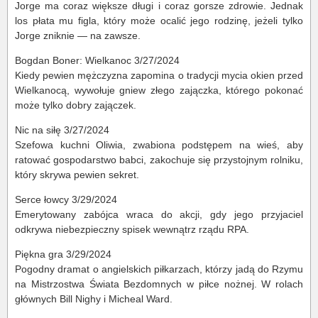
Jorge ma coraz większe długi i coraz gorsze zdrowie. Jednak
los płata mu figla, który może ocalić jego rodzinę, jeżeli tylko
Jorge zniknie — na zawsze.
Bogdan Boner: Wielkanoc 3/27/2024
Kiedy pewien mężczyzna zapomina o tradycji mycia okien przed
Wielkanocą, wywołuje gniew złego zajączka, którego pokonać
może tylko dobry zajączek.
Nic na siłę 3/27/2024
Szefowa kuchni Oliwia, zwabiona podstępem na wieś, aby
ratować gospodarstwo babci, zakochuje się przystojnym rolniku,
który skrywa pewien sekret.
Serce łowcy 3/29/2024
Emerytowany zabójca wraca do akcji, gdy jego przyjaciel
odkrywa niebezpieczny spisek wewnątrz rządu RPA.
Piękna gra 3/29/2024
Pogodny dramat o angielskich piłkarzach, którzy jadą do Rzymu
na Mistrzostwa Świata Bezdomnych w piłce nożnej. W rolach
głównych Bill Nighy i Micheal Ward.