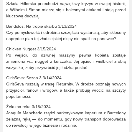
Szkoła Hillerska przechodzi największy kryzys w swojej historii,
a Wilhelm i Simon mierzą się z bolesnymi atakami i stają przed
kluczową decyzją.
Bandidos: Na tropie skarbu 3/13/2024
Czy pomysłowość i odrobina szczęścia wystarczą, aby sklecony
naprędce plan tej złodziejskiej ekipy nie spalił na panewce?
Chicken Nugget 3/15/2024
Po wejściu do dziwnej maszyny pewna kobieta zostaje
zmieniona w... nugget z kurczaka. Jej ojciec i wielbiciel zrobią
wszystko, żeby przywrócić jej ludzką postać.
Girls5eva: Sezon 3 3/14/2024
Girls5eva ruszają w trasę Returnity. W drodze poznają nowych
przyjaciół, fanów i wrogów, a także próbują wrócić na szczyty
popularności.
Żelazna ręka 3/15/2024
Joaquín Manchado rządzi narkotykowym imperium z Barcelony
żelazną ręką — do momentu, gdy nowy transport doprowadza
do rewolucji w jego biznesie i rodzinie.