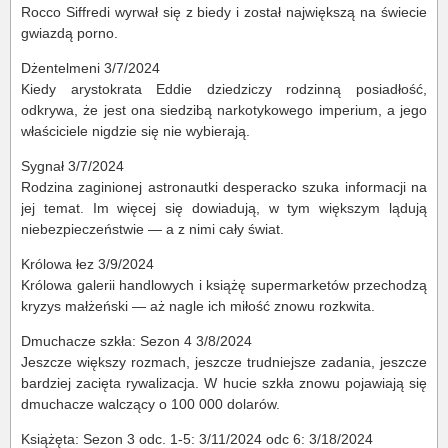
Rocco Siffredi wyrwał się z biedy i został największą na świecie
gwiazdą porno.
Dżentelmeni 3/7/2024
Kiedy arystokrata Eddie dziedziczy rodzinną posiadłość,
odkrywa, że jest ona siedzibą narkotykowego imperium, a jego
właściciele nigdzie się nie wybierają.
Sygnał 3/7/2024
Rodzina zaginionej astronautki desperacko szuka informacji na
jej temat. Im więcej się dowiadują, w tym większym lądują
niebezpieczeństwie — a z nimi cały świat.
Królowa łez 3/9/2024
Królowa galerii handlowych i książę supermarketów przechodzą
kryzys małżeński — aż nagle ich miłość znowu rozkwita.
Dmuchacze szkła: Sezon 4 3/8/2024
Jeszcze większy rozmach, jeszcze trudniejsze zadania, jeszcze
bardziej zacięta rywalizacja. W hucie szkła znowu pojawiają się
dmuchacze walczący o 100 000 dolarów.
Książęta: Sezon 3 odc. 1-5: 3/11/2024 odc 6: 3/18/2024