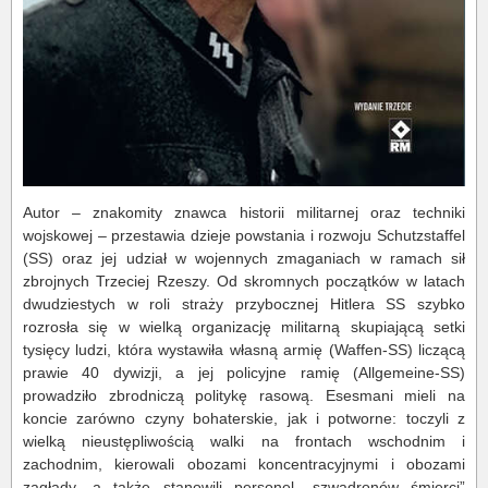
Autor – znakomity znawca historii militarnej oraz techniki
wojskowej – przestawia dzieje powstania i rozwoju Schutzstaffel
(SS) oraz jej udział w wojennych zmaganiach w ramach sił
zbrojnych Trzeciej Rzeszy. Od skromnych początków w latach
dwudziestych w roli straży przybocznej Hitlera SS szybko
rozrosła się w wielką organizację militarną skupiającą setki
tysięcy ludzi, która wystawiła własną armię (Waffen-SS) liczącą
prawie 40 dywizji, a jej policyjne ramię (Allgemeine-SS)
prowadziło zbrodniczą politykę rasową. Esesmani mieli na
koncie zarówno czyny bohaterskie, jak i potworne: toczyli z
wielką nieustępliwością walki na frontach wschodnim i
zachodnim, kierowali obozami koncentracyjnymi i obozami
zagłady, a także stanowili personel „szwadronów śmierci”