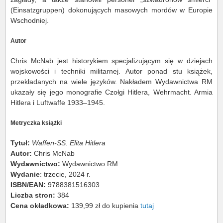
(Einsatzgruppen) dokonujących masowych mordów w Europie
Wschodniej.
Autor
Chris McNab jest historykiem specjalizującym się w dziejach
wojskowości i techniki militarnej. Autor ponad stu książek,
przekładanych na wiele języków. Nakładem Wydawnictwa RM
ukazały się jego monografie Czołgi Hitlera, Wehrmacht. Armia
Hitlera i Luftwaffe 1933–1945.
Metryczka książki
Tytuł:
Waffen-SS. Elita Hitlera
Autor:
Chris McNab
Wydawnictwo:
Wydawnictwo RM
Wydanie
: trzecie, 2024 r.
ISBN/EAN:
9788381516303
Liczba stron:
384
Cena okładkowa:
139,99 zł do kupienia
tutaj