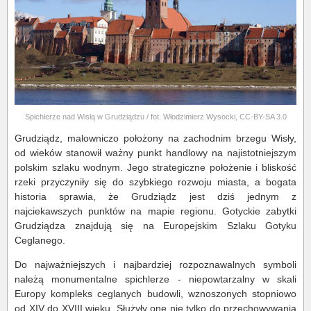
Spichlerze nad Wisłą w Grudziądzu / fot. Włodzimierz Wysocki, CC-BY-SA 3.0
Grudziądz, malowniczo położony na zachodnim brzegu Wisły,
od wieków stanowił ważny punkt handlowy na najistotniejszym
polskim szlaku wodnym. Jego strategiczne położenie i bliskość
rzeki przyczyniły się do szybkiego rozwoju miasta, a bogata
historia sprawia, że Grudziądz jest dziś jednym z
najciekawszych punktów na mapie regionu. Gotyckie zabytki
Grudziądza znajdują się na Europejskim Szlaku Gotyku
Ceglanego.
Do najważniejszych i najbardziej rozpoznawalnych symboli
należą monumentalne spichlerze - niepowtarzalny w skali
Europy kompleks ceglanych budowli, wznoszonych stopniowo
od XIV do XVIII wieku. Służyły one nie tylko do przechowywania