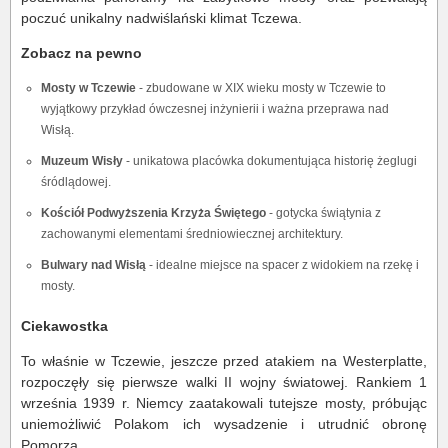
poczuć unikalny nadwiślański klimat Tczewa.
Zobacz na pewno
Mosty w Tczewie
- zbudowane w XIX wieku mosty w Tczewie to
wyjątkowy przykład ówczesnej inżynierii i ważna przeprawa nad
Wisłą.
Muzeum Wisły
- unikatowa placówka dokumentująca historię żeglugi
śródlądowej.
Kościół Podwyższenia Krzyża Świętego
- gotycka świątynia z
zachowanymi elementami średniowiecznej architektury.
Bulwary nad Wisłą
- idealne miejsce na spacer z widokiem na rzekę i
mosty.
Ciekawostka
To właśnie w Tczewie, jeszcze przed atakiem na Westerplatte,
rozpoczęły się pierwsze walki II wojny światowej. Rankiem 1
września 1939 r. Niemcy zaatakowali tutejsze mosty, próbując
uniemożliwić Polakom ich wysadzenie i utrudnić obronę
Pomorza.