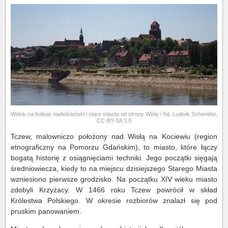
Widok na bulwar nadwiślański i stare miasto od strony Wisły / fot. Ludwik Schenider,
CC-BY-SA 3.0
Tczew, malowniczo położony nad Wisłą na Kociewiu (region
etnograficzny na Pomorzu Gdańskim), to miasto, które łączy
bogatą historię z osiągnięciami techniki. Jego początki sięgają
średniowiecza, kiedy to na miejscu dzisiejszego Starego Miasta
wzniesiono pierwsze grodzisko. Na początku XIV wieku miasto
zdobyli Krzyżacy. W 1466 roku Tczew powrócił w skład
Królestwa Polskiego. W okresie rozbiorów znalazł się pod
pruskim panowaniem.