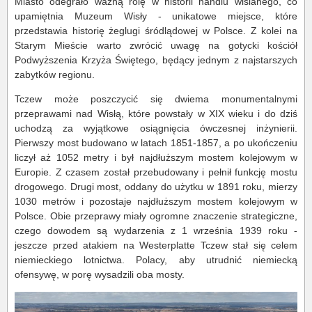
Miasto odegrało ważną rolę w historii handlu wiślanego, co
upamiętnia Muzeum Wisły - unikatowe miejsce, które
przedstawia historię żeglugi śródlądowej w Polsce. Z kolei na
Starym Mieście warto zwrócić uwagę na gotycki kościół
Podwyższenia Krzyża Świętego, będący jednym z najstarszych
zabytków regionu.
Tczew może poszczycić się dwiema monumentalnymi
przeprawami nad Wisłą, które powstały w XIX wieku i do dziś
uchodzą za wyjątkowe osiągnięcia ówczesnej inżynierii.
Pierwszy most budowano w latach 1851-1857, a po ukończeniu
liczył aż 1052 metry i był najdłuższym mostem kolejowym w
Europie. Z czasem został przebudowany i pełnił funkcję mostu
drogowego. Drugi most, oddany do użytku w 1891 roku, mierzy
1030 metrów i pozostaje najdłuższym mostem kolejowym w
Polsce. Obie przeprawy miały ogromne znaczenie strategiczne,
czego dowodem są wydarzenia z 1 września 1939 roku -
jeszcze przed atakiem na Westerplatte Tczew stał się celem
niemieckiego lotnictwa. Polacy, aby utrudnić niemiecką
ofensywę, w porę wysadzili oba mosty.