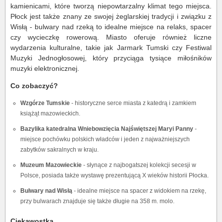
kamienicami, które tworzą niepowtarzalny klimat tego miejsca.
Płock jest także znany ze swojej żeglarskiej tradycji i związku z
Wisłą - bulwary nad rzeką to idealne miejsce na relaks, spacer
czy wycieczkę rowerową. Miasto oferuje również liczne
wydarzenia kulturalne, takie jak Jarmark Tumski czy Festiwal
Muzyki Jednogłosowej, który przyciąga tysiące miłośników
muzyki elektronicznej.
Co zobaczyć?
Wzgórze Tumskie
- historyczne serce miasta z katedrą i zamkiem
książąt mazowieckich.
Bazylika katedralna Wniebowzięcia Najświętszej Maryi Panny
-
miejsce pochówku polskich władców i jeden z najważniejszych
zabytków sakralnych w kraju.
Muzeum Mazowieckie
- słynące z najbogatszej kolekcji secesji w
Polsce, posiada także wystawę prezentującą X wieków historii Płocka.
Bulwary nad Wisłą
- idealne miejsce na spacer z widokiem na rzekę,
przy bulwarach znajduje się także długie na 358 m. molo.
Ciekawostka