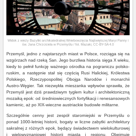
Widok z wieży Bazyliki archikatedralnej Wniebowzięcia Najświętszej Maryi Panny i
św. Jana Chrzciciela w Przemyślu / fot. Mazaki, CC-BY-SA 4.0
Przemyśl, jedno z najstarszych miast w Polsce, rozciąga się na
wzgórzach nad rzeką San. Jego burzliwa historia sięga X wieku,
kiedy to pełnił funkcję ważnego ośrodka na pograniczu polsko-
ruskim, a następnie stał się częścią Rusi Halickiej, Królestwa
Polskiego, Rzeczypospolitej Obojga Narodów i monarchii
Austro-Węgier. Tak niezwykła mieszanka wpływów sprawiła, że
Przemyśl jest dziś prawdziwym tyglem kultur i architektoniczną
mozaiką epok: od średniowiecznych fortyfikacji i renesansowych
kamienic, aż po XIX-wieczne austriackie budowle militarne.
Szczególnie cenny jest zespół staromiejski w Przemyślu o
ponad 1000-letniej historii, bogaty w liczne zabytki architektury
sakralnej z różnych epok, będący świadectwem wielokulturowej
i wielowyznaniowej historii miasta i regionu. Obejmuje