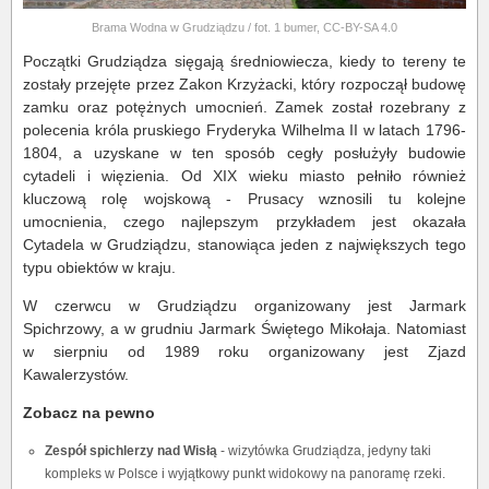
Brama Wodna w Grudziądzu / fot. 1 bumer, CC-BY-SA 4.0
Początki Grudziądza sięgają średniowiecza, kiedy to tereny te
zostały przejęte przez Zakon Krzyżacki, który rozpoczął budowę
zamku oraz potężnych umocnień. Zamek został rozebrany z
polecenia króla pruskiego Fryderyka Wilhelma II w latach 1796-
1804, a uzyskane w ten sposób cegły posłużyły budowie
cytadeli i więzienia. Od XIX wieku miasto pełniło również
kluczową rolę wojskową - Prusacy wznosili tu kolejne
umocnienia, czego najlepszym przykładem jest okazała
Cytadela w Grudziądzu, stanowiąca jeden z największych tego
typu obiektów w kraju.
W czerwcu w Grudziądzu organizowany jest Jarmark
Spichrzowy, a w grudniu Jarmark Świętego Mikołaja. Natomiast
w sierpniu od 1989 roku organizowany jest Zjazd
Kawalerzystów.
Zobacz na pewno
Zespół spichlerzy nad Wisłą
- wizytówka Grudziądza, jedyny taki
kompleks w Polsce i wyjątkowy punkt widokowy na panoramę rzeki.