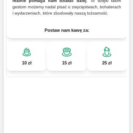
realnie pomaga nam działać dalej
. To dzięki takim
gestom możemy nadal pisać o zwycięstwach, bohaterach
i wydarzeniach, które zbudowały naszą tożsamość.
Postaw nam kawę za:
10 zł
15 zł
25 zł