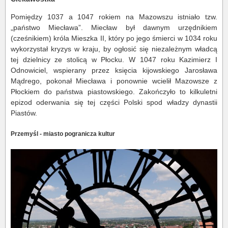
Pomiędzy 1037 a 1047 rokiem na Mazowszu istniało tzw.
„państwo Miecława”. Miecław był dawnym urzędnikiem
(cześnikiem) króla Mieszka II, który po jego śmierci w 1034 roku
wykorzystał kryzys w kraju, by ogłosić się niezależnym władcą
tej dzielnicy ze stolicą w Płocku. W 1047 roku Kazimierz I
Odnowiciel, wspierany przez księcia kijowskiego Jarosława
Mądrego, pokonał Miecława i ponownie wcielił Mazowsze z
Płockiem do państwa piastowskiego. Zakończyło to kilkuletni
epizod oderwania się tej części Polski spod władzy dynastii
Piastów.
Przemyśl - miasto pogranicza kultur