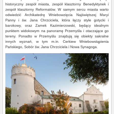
historyczny zespół miasta, zespół klasztorny Benedyktynek i
zespół klasztorny Reformatów. W samym sercu miasta warto
odwiedzić Archikatedrę Wniebowzięcia Najświętszej Maryi
Panny i św. Jana Chrzciciela, która łączy style gotycki i
barokowy, oraz Zamek Kazimierzowski, będący idealnym
punktem widokowym na panoramę Przemyśla i otaczające go
tereny. Ponadto w Przemyślu znajdują się obiekty sakralne
innych wyznań, w tym m.in. Cerkiew Wniebowstąpienia
Pańskiego, Sobór św. Jana Chrzciciela i Nowa Synagoga.