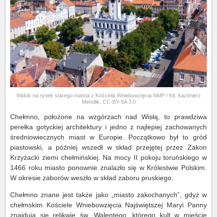
Widok na rynek starego miasta z Kościoła Wniebowzięcia NMP / fot. Kazimierz
Mendlik, CC-BY-SA 3.0
Chełmno, położone na wzgórzach nad Wisłą, to prawdziwa
perełka gotyckiej architektury i jedno z najlepiej zachowanych
średniowiecznych miast w Europie. Początkowo był to gród
piastowski, a później wszedł w skład przejętej przez Zakon
Krzyżacki ziemi chełmińskiej. Na mocy II pokoju toruńskiego w
1466 roku miasto ponownie znalazło się w Królestwie Polskim.
W okresie zaborów weszło w skład zaboru pruskiego.
Chełmno znane jest także jako „miasto zakochanych”, gdyż w
chełmskim Kościele Wniebowzięcia Najświętszej Maryi Panny
znajdują się relikwie św. Walentego, którego kult w mieście