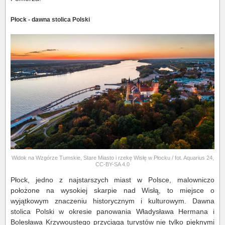
Płock - dawna stolica Polski
Widok na Wzgórze Tumskie, Stare Miasto i rzekę Wisłę w Płocku / fot. Aquarius 24,
CC-BY-SA 4.0
Płock, jedno z najstarszych miast w Polsce, malowniczo
położone na wysokiej skarpie nad Wisłą, to miejsce o
wyjątkowym znaczeniu historycznym i kulturowym. Dawna
stolica Polski w okresie panowania Władysława Hermana i
Bolesława Krzywoustego przyciąga turystów nie tylko pięknymi