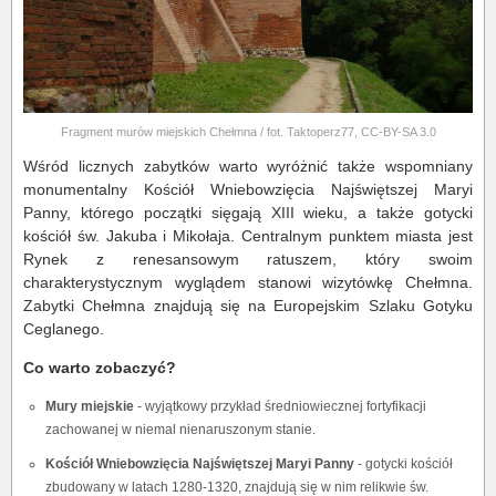
Fragment murów miejskich Chełmna / fot. Taktoperz77, CC-BY-SA 3.0
Wśród licznych zabytków warto wyróżnić także wspomniany
monumentalny Kościół Wniebowzięcia Najświętszej Maryi
Panny, którego początki sięgają XIII wieku, a także gotycki
kościół św. Jakuba i Mikołaja. Centralnym punktem miasta jest
Rynek z renesansowym ratuszem, który swoim
charakterystycznym wyglądem stanowi wizytówkę Chełmna.
Zabytki Chełmna znajdują się na Europejskim Szlaku Gotyku
Ceglanego.
Co warto zobaczyć?
Mury miejskie
- wyjątkowy przykład średniowiecznej fortyfikacji
zachowanej w niemal nienaruszonym stanie.
Kościół Wniebowzięcia Najświętszej Maryi Panny
- gotycki kościół
zbudowany w latach 1280-1320, znajdują się w nim relikwie św.