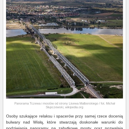
Panorama Tczewa i mostów od strony Lisewa Malborskiego / fot. Michał
Słupczewski, wikipedia.org
Osoby szukające relaksu i spacerów przy samej rzece docenią
bulwary nad Wisłą, które stwarzają doskonałe warunki do
podziwiania panoramy na zabytkowe mosty oraz pozwalają