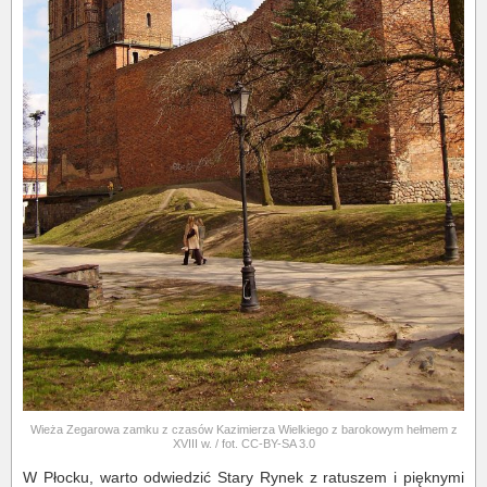
Wieża Zegarowa zamku z czasów Kazimierza Wielkiego z barokowym hełmem z
XVIII w. / fot. CC-BY-SA 3.0
W Płocku, warto odwiedzić Stary Rynek z ratuszem i pięknymi