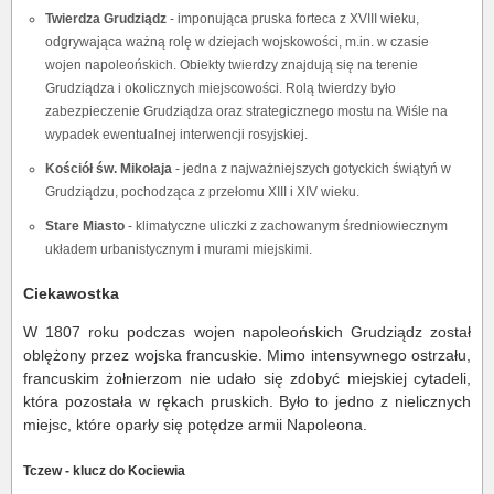
Twierdza Grudziądz
- imponująca pruska forteca z XVIII wieku,
odgrywająca ważną rolę w dziejach wojskowości, m.in. w czasie
wojen napoleońskich. Obiekty twierdzy znajdują się na terenie
Grudziądza i okolicznych miejscowości. Rolą twierdzy było
zabezpieczenie Grudziądza oraz strategicznego mostu na Wiśle na
wypadek ewentualnej interwencji rosyjskiej.
Kościół św. Mikołaja
- jedna z najważniejszych gotyckich świątyń w
Grudziądzu, pochodząca z przełomu XIII i XIV wieku.
Stare Miasto
- klimatyczne uliczki z zachowanym średniowiecznym
układem urbanistycznym i murami miejskimi.
Ciekawostka
W 1807 roku podczas wojen napoleońskich Grudziądz został
oblężony przez wojska francuskie. Mimo intensywnego ostrzału,
francuskim żołnierzom nie udało się zdobyć miejskiej cytadeli,
która pozostała w rękach pruskich. Było to jedno z nielicznych
miejsc, które oparły się potędze armii Napoleona.
Tczew - klucz do Kociewia