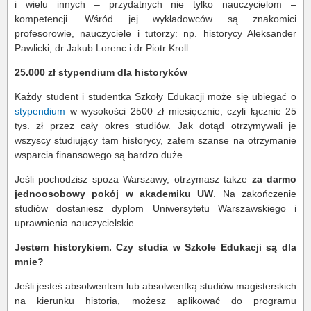
i wielu innych – przydatnych nie tylko nauczycielom –
kompetencji. Wśród jej wykładowców są znakomici
profesorowie, nauczyciele i tutorzy: np. historycy Aleksander
Pawlicki, dr Jakub Lorenc i dr Piotr Kroll.
25.000 zł stypendium dla historyków
Każdy student i studentka Szkoły Edukacji może się ubiegać o
stypendium
w wysokości 2500 zł miesięcznie, czyli łącznie 25
tys. zł przez cały okres studiów. Jak dotąd otrzymywali je
wszyscy studiujący tam historycy, zatem szanse na otrzymanie
wsparcia finansowego są bardzo duże.
Jeśli pochodzisz spoza Warszawy, otrzymasz także
za darmo
jednoosobowy pokój w akademiku UW
. Na zakończenie
studiów dostaniesz dyplom Uniwersytetu Warszawskiego i
uprawnienia nauczycielskie.
Jestem historykiem. Czy studia w Szkole Edukacji są dla
mnie?
Jeśli jesteś absolwentem lub absolwentką studiów magisterskich
na kierunku historia, możesz aplikować do programu