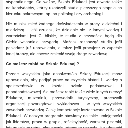
stypendialnego. Co ważne, Szkoła Edukacji jest otwarta także
na kandydatów, którzy ukończyli studia pierwszego stopnia na
kierunku pokrewnym, np. na politologii czy archeologii.
Nie musisz mieć żadnego doświadczenia w pracy z dziećmi i
młodzieżą – jeśli czujesz, że dzielenie się
z innymi wiedzą i
wartościami jest Ci bliskie, te studia z pewnością będą dla
Ciebie wspaniałą przygodą. Możesz rozpocząć studia jeśli
posiadasz już uprawnienia, a także jeśli pracujesz w zupełnie
innej branży, ale chcesz zmienić swoją drogę zawodową.
Co możesz robić po Szkole Edukacji?
Przede wszystkim jako absolwent/ka Szkoły Edukacji masz
uprawnienia, aby podjąć pracę nauczyciela historii I
wiedzy o
społeczeństwie w każdej szkole podstawowej i
ponadpodstawowej. Ale możesz robić także wiele innych rzeczy!
Edukator, muzealnik, przewodnik turystyczny, pracownik
organizacji pozarządowej, wykładowca – w tych wszystkich
zawodach przydadzą Ci się kompetencje kształtowane w Szkole
Edukacji. W naszym programie stawiamy na takie umiejętności
jak liderstwo, praca w grupie, refleksyjność, warsztat pisarski,
informacja zwrotna, planowanie własnego rozwoju, świadomość