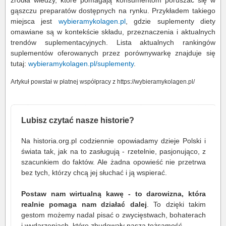
gąszczu preparatów dostępnych na rynku. Przykładem takiego
miejsca jest
wybieramykolagen.pl
, gdzie suplementy diety
omawiane są w kontekście składu, przeznaczenia i aktualnych
trendów suplementacyjnych. Lista aktualnych rankingów
suplementów oferowanych przez porównywarkę znajduje się
tutaj:
wybieramykolagen.pl/suplementy
.
Artykuł powstał w płatnej współpracy z https://wybieramykolagen.pl/
Lubisz czytać nasze historie?
Na historia.org.pl codziennie opowiadamy dzieje Polski i
świata tak, jak na to zasługują - rzetelnie, pasjonująco, z
szacunkiem do faktów. Ale żadna opowieść nie przetrwa
bez tych, którzy chcą jej słuchać i ją wspierać.
Postaw nam wirtualną kawę - to darowizna, która
realnie pomaga nam działać dalej
. To dzięki takim
gestom możemy nadal pisać o zwycięstwach, bohaterach
i wydarzeniach, które zbudowały naszą tożsamość.