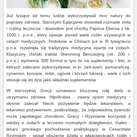
Już tysiące lat temu ludzie wykorzystywali moc natury do
poprawy zdrowia. Starożytni Egipcjanie stosowali rozmaite zioła
i rośliny lecznicze - dowodem jest choćby Papirus Ebersa z ok.
1500 r. p.n.e., który opisuje ponad wiele roślin używanych w
celach medycznych. Podobnie w Chinach już w III tysiącleciu
p.n.e. rozwinęła się tradycyjna medycyna oparta na ziołach.
Klasyczny chiński traktat Shennong Bencaojing (ok. 200 r.
p.n.e.) wymienia 300 formuł w tym te na suplementy i leki, w
których zalecano wykorzystywać m.in. żeń-szeń, pomarańczę,
cynamon, konopie, imbir, ogórek i korzeń lukrecji - wiele z nich
stosuje się do dziś jako składniki suplementów.
W starożytnej Grecji uznawano kluczową rolę diety w
utrzymaniu zdrowia. Hipokrates - zwany ojcem medycyny -
słynnie zalecał: Niech pożywienie będzie lekarstwem, a
lekarstwo pożywieniem, podkreślając, że odpowiednia żywność
może zapobiegać chorobom. Grecy i Rzymianie korzystali z
wiedzy o ziołach w leczeniu rozmaitych dolegliwości. Galen -
lekarz greckiego pochodzenia praktykujący w Cesarstwie
Rzymskim - spisał obszerne dzieła o właściwościach roślin i