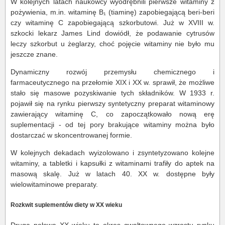
W kolejnych latach naukowcy wyodrębnili pierwsze witaminy z
pożywienia, m.in. witaminę B₁ (tiaminę) zapobiegającą beri-beri
czy witaminę C zapobiegającą szkorbutowi. Już w XVIII w.
szkocki lekarz James Lind dowiódł, że podawanie cytrusów
leczy szkorbut u żeglarzy, choć pojęcie witaminy nie było mu
jeszcze znane.
Dynamiczny rozwój przemysłu chemicznego i
farmaceutycznego na przełomie XIX i XX w. sprawił, że możliwe
stało się masowe pozyskiwanie tych składników. W 1933 r.
pojawił się na rynku pierwszy syntetyczny preparat witaminowy
zawierający witaminę C, co zapoczątkowało nową erę
suplementacji - od tej pory brakujące witaminy można było
dostarczać w skoncentrowanej formie.
W kolejnych dekadach wyizolowano i zsyntetyzowano kolejne
witaminy, a tabletki i kapsułki z witaminami trafiły do aptek na
masową skalę. Już w latach 40. XX w. dostępne były
wielowitaminowe preparaty.
Rozkwit suplementów diety w XX wieku
Druga połowa XX wieku to okres gwałtownego wzrostu rynku