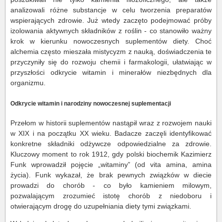
analizowali różne substancje w celu tworzenia preparatów
wspierających zdrowie. Już wtedy zaczęto podejmować próby
izolowania aktywnych składników z roślin - co stanowiło ważny
krok w kierunku nowoczesnych suplementów diety. Choć
alchemia często mieszała mistycyzm z nauką, doświadczenia te
przyczyniły się do rozwoju chemii i farmakologii, ułatwiając w
przyszłości odkrycie witamin i minerałów niezbędnych dla
organizmu.
Odkrycie witamin i narodziny nowoczesnej suplementacji
Przełom w historii suplementów nastąpił wraz z rozwojem nauki
w XIX i na początku XX wieku. Badacze zaczęli identyfikować
konkretne składniki odżywcze odpowiedzialne za zdrowie.
Kluczowy moment to rok 1912, gdy polski biochemik Kazimierz
Funk wprowadził pojęcie „witaminy” (od vita amina, amina
życia). Funk wykazał, że brak pewnych związków w diecie
prowadzi do chorób - co było kamieniem milowym,
pozwalającym zrozumieć istotę chorób z niedoboru i
otwierającym drogę do uzupełniania diety tymi związkami.