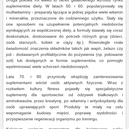
suplementów diety. W latach 50. i 60. popularyzowały się
multiwitaminy - preparaty łączące w jednej pigułce wiele witamin
i minerałów, przeznaczone do codziennego użytku. Stały się
one sposobem na uzupełnienie potencjalnych niedoborów
wynikających ze współczesnej diety, a formuły stawały się coraz
doskonalsze, dostosowane do potrzeb różnych grup (dzieci,
osób starszych, kobiet w ciąży itp.). Równolegle rosła
świadomość znaczenia składników takich jak wapń, żelazo czy
jod - dodawanych profilaktycznie do pożywienia (np. jodowanie
soli) lub dostępnych w formie suplementów, co pomogło
wyeliminować wiele schorzeń niedoborowych.
Lata 70. i 80. przyniosły eksplozję zainteresowania
suplementami wśród osób aktywnych fizycznie. Wraz z
rozkwitem kultury fitness pojawiły się specjalistyczne
suplementy dla sportowców: od odżywek białkowych i
aminokwasów, przez kreatynę, po witaminy i antyoksydanty dla
osób uprawiających sport. Produkty te miały na celu
wspomaganie budowy mięśni, poprawę wydolności i
przyspieszenie regeneracji organizmu po treningu.
Kolejnym ważnym momentem dla światowego rynku