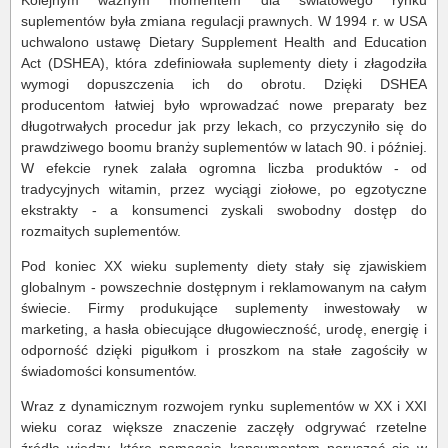
suplementów była zmiana regulacji prawnych. W 1994 r. w USA
uchwalono ustawę Dietary Supplement Health and Education
Act (DSHEA), która zdefiniowała suplementy diety i złagodziła
wymogi dopuszczenia ich do obrotu. Dzięki DSHEA
producentom łatwiej było wprowadzać nowe preparaty bez
długotrwałych procedur jak przy lekach, co przyczyniło się do
prawdziwego boomu branży suplementów w latach 90. i później.
W efekcie rynek zalała ogromna liczba produktów - od
tradycyjnych witamin, przez wyciągi ziołowe, po egzotyczne
ekstrakty - a konsumenci zyskali swobodny dostęp do
rozmaitych suplementów.
Pod koniec XX wieku suplementy diety stały się zjawiskiem
globalnym - powszechnie dostępnym i reklamowanym na całym
świecie. Firmy produkujące suplementy inwestowały w
marketing, a hasła obiecujące długowieczność, urodę, energię i
odporność dzięki pigułkom i proszkom na stałe zagościły w
świadomości konsumentów.
Wraz z dynamicznym rozwojem rynku suplementów w XX i XXI
wieku coraz większe znaczenie zaczęły odgrywać rzetelne
źródła wiedzy, które pomagają konsumentom poruszać się w