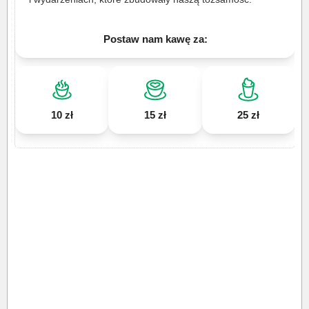
Postaw nam kawę za:
10 zł
15 zł
25 zł