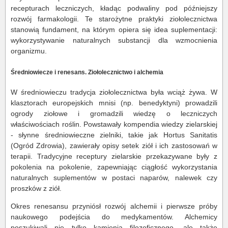
recepturach leczniczych, kładąc podwaliny pod późniejszy
rozwój farmakologii. Te starożytne praktyki ziołolecznictwa
stanowią fundament, na którym opiera się idea suplementacji:
wykorzystywanie naturalnych substancji dla wzmocnienia
organizmu.
Średniowiecze i renesans. Ziołolecznictwo i alchemia
W średniowieczu tradycja ziołolecznictwa była wciąż żywa. W
klasztorach europejskich mnisi (np. benedyktyni) prowadzili
ogrody ziołowe i gromadzili wiedzę o leczniczych
właściwościach roślin. Powstawały kompendia wiedzy zielarskiej
- słynne średniowieczne zielniki, takie jak Hortus Sanitatis
(Ogród Zdrowia), zawierały opisy setek ziół i ich zastosowań w
terapii. Tradycyjne receptury zielarskie przekazywane były z
pokolenia na pokolenie, zapewniając ciągłość wykorzystania
naturalnych suplementów w postaci naparów, nalewek czy
proszków z ziół.
Okres renesansu przyniósł rozwój alchemii i pierwsze próby
naukowego podejścia do medykamentów. Alchemicy
poszukiwali nie tylko kamienia filozoficznego, ale także