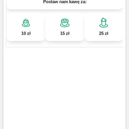
Postaw nam kawę za:
10 zł
15 zł
25 zł